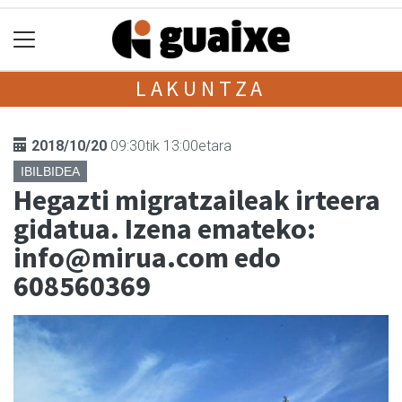
LAKUNTZA
2018/10/20
09:30tik 13:00etara
IBILBIDEA
Hegazti migratzaileak irteera
gidatua. Izena emateko:
info@mirua.com edo
608560369