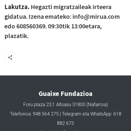
Lakutza.
Hegazti migratzaileak irteera
gidatua. Izena emateko: info@mirua.com
edo 608560369. 09:30tik 13:00etara,
plazatik.
Guaixe Fundazioa
Foru plaza 23,1 Altsasu 31800 (Nafarroa)
Telefonoa: 948 564 275 | Telegram eta WhatsApp: 618
882 675