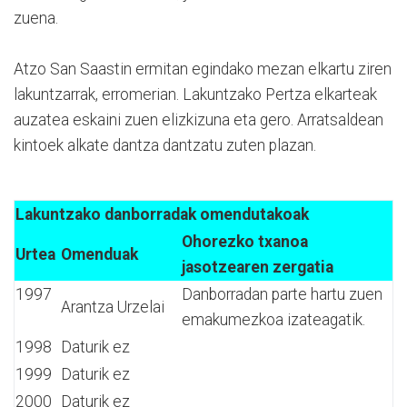
zuena.
Atzo San Saastin ermitan egindako mezan elkartu ziren
lakuntzarrak, erromerian. Lakuntzako Pertza elkarteak
auzatea eskaini zuen elizkizuna eta gero. Arratsaldean
kintoek alkate dantza dantzatu zuten plazan.
Lakuntzako danborradak omendutakoak
Ohorezko txanoa
Urtea
Omenduak
jasotzearen zergatia
1997
Danborradan parte hartu zuen
Arantza Urzelai
emakumezkoa izateagatik.
1998
Daturik ez
1999
Daturik ez
2000
Daturik ez