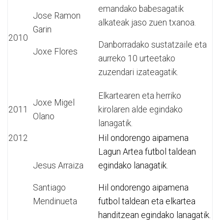
emandako babesagatik
Jose Ramon
alkateak jaso zuen txanoa.
Garin
2010
Danborradako sustatzaile eta
Joxe Flores
aurreko 10 urteetako
zuzendari izateagatik.
Elkartearen eta herriko
Joxe Migel
2011
kirolaren alde egindako
Olano
lanagatik.
2012
Hil ondorengo aipamena
Lagun Artea futbol taldean
Jesus Arraiza
egindako lanagatik.
Santiago
Hil ondorengo aipamena
Mendinueta
futbol taldean eta elkartea
handitzean egindako lanagatik.