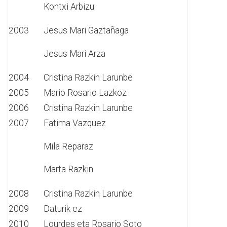
Kontxi Arbizu
2003
Jesus Mari Gaztañaga
Jesus Mari Arza
2004
Cristina Razkin Larunbe
2005
Mario Rosario Lazkoz
2006
Cristina Razkin Larunbe
2007
Fatima Vazquez
Mila Reparaz
Marta Razkin
2008
Cristina Razkin Larunbe
2009
Daturik ez
2010
Lourdes eta Rosario Soto