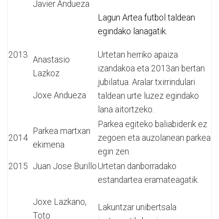
Javier Andueza
Lagun Artea futbol taldean
egindako lanagatik.
2013
Urtetan herriko apaiza
Anastasio
izandakoa eta 2013an bertan
Lazkoz
jubilatua. Aralar txirrindulari
Joxe Andueza
taldean urte luzez egindako
lana aitortzeko.
Parkea egiteko baliabiderik ez
Parkea martxan
2014
zegoen eta auzolanean parkea
ekimena
egin zen.
2015
Juan Jose Burillo
Urtetan danborradako
estandartea eramateagatik.
Joxe Lazkano,
Lakuntzar unibertsala
Toto