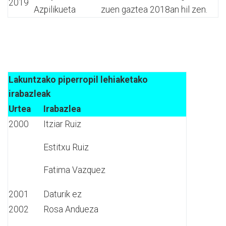
2019
Azpilikueta
zuen gaztea 2018an hil zen.
Lakuntzako piperropil lehiaketako
irabazleak
Urtea
Irabazlea
2000
Itziar Ruiz
Estitxu Ruiz
Fatima Vazquez
2001
Daturik ez
2002
Rosa Andueza