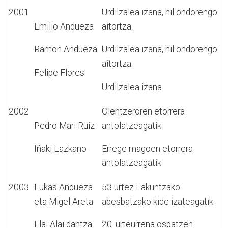
2001
Urdilzalea izana, hil ondorengo
Emilio Andueza
aitortza.
Ramon Andueza
Urdilzalea izana, hil ondorengo
aitortza.
Felipe Flores
Urdilzalea izana.
2002
Olentzeroren etorrera
Pedro Mari Ruiz
antolatzeagatik.
Iñaki Lazkano
Errege magoen etorrera
antolatzeagatik.
2003
Lukas Andueza
53 urtez Lakuntzako
eta Migel Areta
abesbatzako kide izateagatik.
Elai Alai dantza
20. urteurrena ospatzen