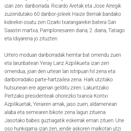
izan zen: danborrada. Ricardo Aretak eta Jose Arregik
zuzendutako 60 danbor-joleek Haize Berriak bandako
kideekin osatu zen Ozarki txarangarekin batera San
Saastin martxa, Pamplonesaren diana, 2. diana, Tatiago
eta Idiyarena jo zituzten.
Urtero moduan danborradak herritar bat omendu zuen
eta larunbatean Yeray Lanz Azpilikueta izan zen
omendua, joan den urtean lan istripuan hil zena eta
danborradako parte-hartzailea zena. Hark utzitako
hutsunean ere agerian gelditu ziren. Lakuntzako
Pertzako presidenteak ohorezko txanoa Kontxi
Azpilikuetak, Yerairen amak, jaso zuen, aldamenean
alaba eta semearen bikote zena lagun zituena.
Jasotako babes guztiagatik eskerrak eman zituen. Une
oso hunkigarria izan zen, jende askoren malkotan utzi