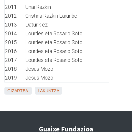
2011
Unai Razkin
2012
Cristina Razkin Larunbe
2013
Daturik ez
2014
Lourdes eta Rosario Soto
2015
Lourdes eta Rosario Soto
2016
Lourdes eta Rosario Soto
2017
Lourdes eta Rosario Soto
2018
Jesus Mozo
2019
Jesus Mozo
GIZARTEA
LAKUNTZA
Guaixe Fundazioa