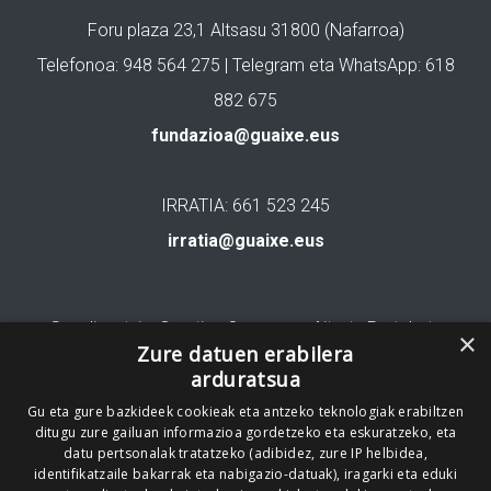
Foru plaza 23,1 Altsasu 31800 (Nafarroa)
Telefonoa: 948 564 275 | Telegram eta WhatsApp: 618
882 675
fundazioa@guaixe.eus
IRRATIA: 661 523 245
irratia@guaixe.eus
Gure lizentzia
: Creative Commons Aitortu Partekatu
×
Zure datuen erabilera
arduratsua
Codesyntaxek garatua
Gu eta gure bazkideek cookieak eta antzeko teknologiak erabiltzen
ditugu zure gailuan informazioa gordetzeko eta eskuratzeko, eta
datu pertsonalak tratatzeko (adibidez, zure IP helbidea,
identifikatzaile bakarrak eta nabigazio-datuak), iragarki eta eduki