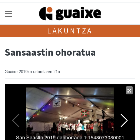
LAKUNTZA
Sansaastin ohoratua
Guaixe
2019ko urtarrilaren 21a