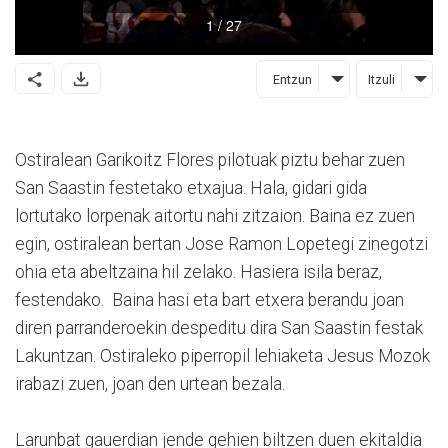
Entzun
Itzuli
Ostiralean Garikoitz Flores pilotuak piztu behar zuen
San Saastin festetako etxajua. Hala, gidari gida
lortutako lorpenak aitortu nahi zitzaion. Baina ez zuen
egin, ostiralean bertan Jose Ramon Lopetegi zinegotzi
ohia eta abeltzaina hil zelako. Hasiera isila beraz,
festendako. Baina hasi eta bart etxera berandu joan
diren parranderoekin despeditu dira San Saastin festak
Lakuntzan. Ostiraleko piperropil lehiaketa Jesus Mozok
irabazi zuen, joan den urtean bezala.
Larunbat gauerdian jende gehien biltzen duen ekitaldia