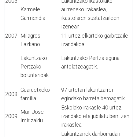
2006
Lakuntzako ikastolako
Karmele
aurreneko irakaslea,
Garmendia
ikastolaren sustatzaileen
izenean.
2007
Milagros
11 urtez elkarteko garbitzaile
Lazkano
izandakoa.
Lakuntzako
Lakuntzako Pertza eguna
Pertzako
antolatzeagatik.
boluntarioak
Guardetxeko
97 urtetan lakuntzarrei
2008
familia
egindako harreta beroagatik.
Eskolako irakasle 40 urtez
Mari Jose
2009
izandako eta jubilatu berri zen
Imirizaldu
irakaslea.
Lakuntzarrek danborradari