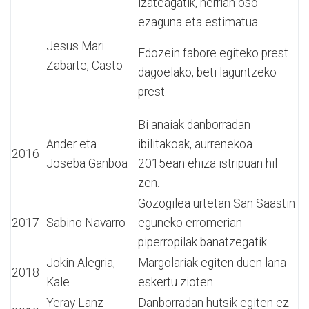
izateagatik, herrian oso
ezaguna eta estimatua.
Jesus Mari
Edozein fabore egiteko prest
Zabarte, Casto
dagoelako, beti laguntzeko
prest.
Bi anaiak danborradan
Ander eta
ibilitakoak, aurrenekoa
2016
Joseba Ganboa
2015ean ehiza istripuan hil
zen.
Gozogilea urtetan San Saastin
2017
Sabino Navarro
eguneko erromerian
piperropilak banatzegatik.
Jokin Alegria,
Margolariak egiten duen lana
2018
Kale
eskertu zioten.
Yeray Lanz
Danborradan hutsik egiten ez