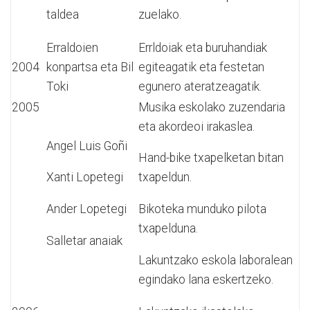
taldea
zuelako.
Erraldoien
Errldoiak eta buruhandiak
2004
konpartsa eta Bil
egiteagatik eta festetan
Toki
egunero ateratzeagatik.
2005
Musika eskolako zuzendaria
eta akordeoi irakaslea.
Angel Luis Goñi
Hand-bike txapelketan bitan
Xanti Lopetegi
txapeldun.
Ander Lopetegi
Bikoteka munduko pilota
txapelduna.
Salletar anaiak
Lakuntzako eskola laboralean
egindako lana eskertzeko.