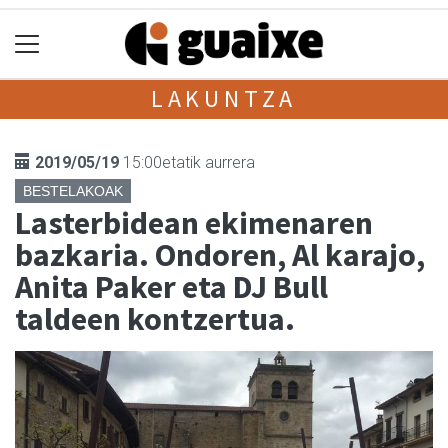
LAKUNTZA
2019/05/19
15:00etatik aurrera
BESTELAKOAK
Lasterbidean ekimenaren
bazkaria. Ondoren, Al karajo,
Anita Paker eta DJ Bull
taldeen kontzertua.