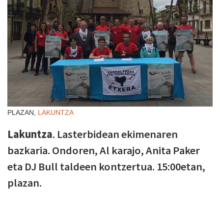
PLAZAN,
LAKUNTZA
Lakuntza
. Lasterbidean ekimenaren
bazkaria. Ondoren, Al karajo, Anita Paker
eta DJ Bull taldeen kontzertua. 15:00etan,
plazan.