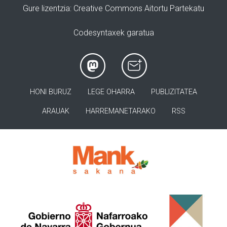
Gure lizentzia
: Creative Commons Aitortu Partekatu
Codesyntaxek garatua
HONI BURUZ
LEGE OHARRA
PUBLIZITATEA
ARAUAK
HARREMANETARAKO
RSS
>