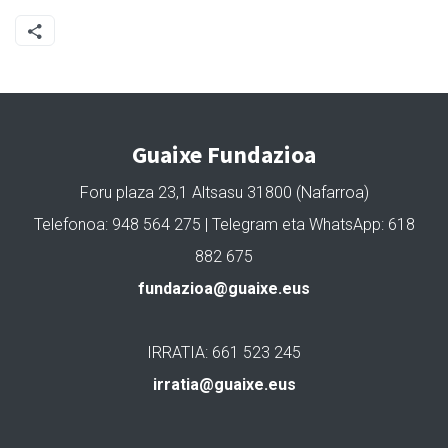
Guaixe Fundazioa
Foru plaza 23,1 Altsasu 31800 (Nafarroa)
Telefonoa: 948 564 275 | Telegram eta WhatsApp: 618
882 675
fundazioa@guaixe.eus
IRRATIA: 661 523 245
irratia@guaixe.eus