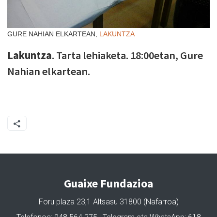
GURE NAHIAN ELKARTEAN,
LAKUNTZA
Lakuntza
. Tarta lehiaketa. 18:00etan, Gure
Nahian elkartean.
Guaixe Fundazioa
Foru plaza 23,1 Altsasu 31800 (Nafarroa)