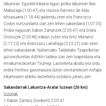
laburrean. Eguraldi bikaina lagun, proba laburrean Ibai
Makazaga (1:00:47) eta Haizea Ramirez de Alda
altsasuarra (1:18:44) gailendu ziren eta Francisco
Codon irurtzundarra izan zen lehen sakandarra (1:07:35).
Proba nagusian Xabier Zarranzek (2:05:47) eta Enara
Oronozek (2:35:46) irabazi zuten eta Aritz Munarriz
(2:17:23) eta Arantzazu Larrañaga (3:23:22) izan ziren
lehen sakandarrak. Nafarroako Taldekako Txapelketan
gizonezkoetan A4XKm taldea izan zen txapelduna eta
emakumezkoetan Txurregi. Lasterketa abiatu eta ordu
erdira Perthes gaixotasuna duten senitartekoen Asfape
elkartearen aldeko lasterketa solidario jokatu zen.
Sakandarrak Lakuntza-Aralar luzean (26 km)
Gizonak
1.Xabier Zarranz (Irunberri) 2:05:47