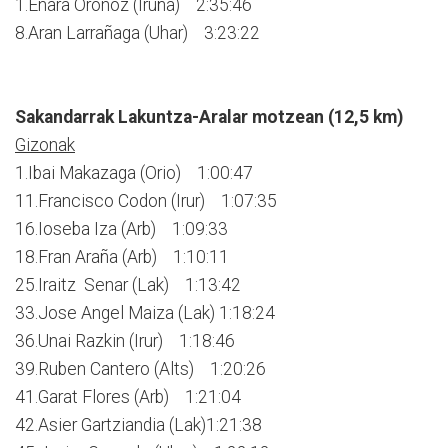
1.Enara Oronoz (Iruña) 2:35:46
8.Aran Larrañaga (Uhar) 3:23:22
Sakandarrak Lakuntza-Aralar motzean (12,5 km)
Gizonak
1.Ibai Makazaga (Orio) 1:00:47
11.Francisco Codon (Irur) 1:07:35
16.Ioseba Iza (Arb) 1:09:33
18.Fran Araña (Arb) 1:10:11
25.Iraitz Senar (Lak) 1:13:42
33.Jose Angel Maiza (Lak) 1:18:24
36.Unai Razkin (Irur) 1:18:46
39.Ruben Cantero (Alts) 1:20:26
41.Garat Flores (Arb) 1:21:04
42.Asier Gartziandia (Lak)1:21:38