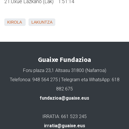
21.Uxue Lazkano (Lak) 1:51:14
KIROLA
LAKUNTZA
Guaixe Fundazioa
Foru plaza 23,1 Altsasu 31800 (Nafarroa)
Telefonoa: 948 564 275 | Telegram eta WhatsApp: 618
882 675
fundazioa@guaixe.eus
IRRATIA: 661 523 245
irratia@guaixe.eus