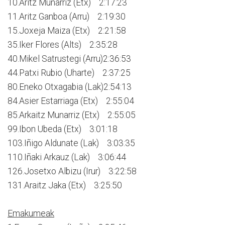
10.Aritz Munarriz (Etx) 2:17:23
11.Aritz Ganboa (Arru) 2:19:30
15.Joxeja Maiza (Etx) 2:21:58
35.Iker Flores (Alts) 2:35:28
40.Mikel Satrustegi (Arru)2:36:53
44.Patxi Rubio (Uharte) 2:37:25
80.Eneko Otxagabia (Lak)2:54:13
84.Asier Estarriaga (Etx) 2:55:04
85.Arkaitz Munarriz (Etx) 2:55:05
99.Ibon Ubeda (Etx) 3:01:18
103.Iñigo Aldunate (Lak) 3:03:35
110.Iñaki Arkauz (Lak) 3:06:44
126.Josetxo Albizu (Irur) 3:22:58
131.Araitz Jaka (Etx) 3:25:50
Emakumeak