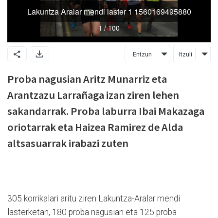
Entzun
Itzuli
Proba nagusian Aritz Munarriz eta
Arantzazu Larrañaga izan ziren lehen
sakandarrak. Proba laburra Ibai Makazaga
oriotarrak eta Haizea Ramirez de Alda
altsasuarrak irabazi zuten
305 korrikalari aritu ziren Lakuntza-Aralar mendi
lasterketan, 180 proba nagusian eta 125 proba