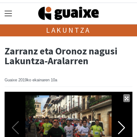
LAKUNTZA
Zarranz eta Oronoz nagusi
Lakuntza-Aralarren
Guaixe
2019ko ekainaren 10a