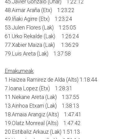
45.Javier Gonzalo (Uhar) 1:22:12
48.Aimar Araña (Etx) 1:23:22
49.Iñaki Agirre (Etx) 1:23:24
53.Julen Flores (Lak) 1:25:05
61.Urko Rekalde (Lak) 1:26:24
77.Xabier Maiza (Lak) 1:36:29
79.Luis Areta (Lak) 1:37:58
Emakumeak
1.Haizea Ramirez de Alda (Alts) 1:18:44
7.Ioana Lopez (Etx) 1:28:31
11.Nekane Areta (Lak) 1:37:55
13.Ainhoa Etxarri (Lak) 1:38:13
18.Amaia Arangiz (Alts) 1:47:41
19.Olatz Monreal (Alts) 1:47:42
20.Estibaliz Arkauz (Lak) 1:51:13