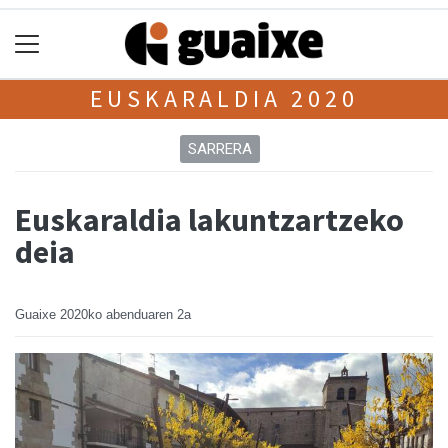
EUSKARALDIA 2020
SARRERA
Euskaraldia lakuntzartzeko
deia
Guaixe
2020ko abenduaren 2a