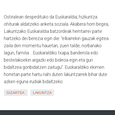
Ostiralean despedituko da Euskaraldia, hizkuntza
ohiturak aldatzeko ariketa soziala. Akabera horri begira,
Lakuntzako Euskaraldia batzordeak herritarrei parte
hartzeko dei berezia egin die: “elkarrekin gauzak egitea
zaila den momentu hauetan, zuen talde, norbanako
lagun, familia… Euskaraldiko txapa, banderola edo
bestelakoekin argazki edo bideoa egin eta guri
bidaltzea gonbidatzen zaitugu”. Euskaraldiko ekimen
horretan parte hartu nahi duten lakuntzarrek bihar dute
azken eguna irudiak bidaltzeko.
GIZARTEA
LAKUNTZA