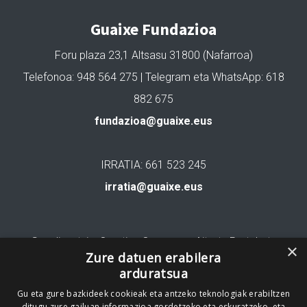
Guaixe Fundazioa
Foru plaza 23,1 Altsasu 31800 (Nafarroa)
Telefonoa: 948 564 275 | Telegram eta WhatsApp: 618
882 675
fundazioa@guaixe.eus
IRRATIA: 661 523 245
irratia@guaixe.eus
Gure lizentzia
: Creative Commons Aitortu Partekatu
×
Zure datuen erabilera
arduratsua
Codesyntaxek garatua
Gu eta gure bazkideek cookieak eta antzeko teknologiak erabiltzen
ditugu zure gailuan informazioa gordetzeko eta eskuratzeko, eta