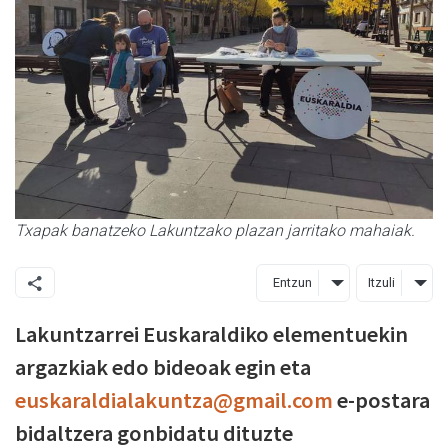
Txapak banatzeko Lakuntzako plazan jarritako mahaiak.
Entzun
Itzuli
Lakuntzarrei Euskaraldiko elementuekin
argazkiak edo bideoak egin eta
euskaraldialakuntza@gmail.com
e-postara
bidaltzera gonbidatu dituzte