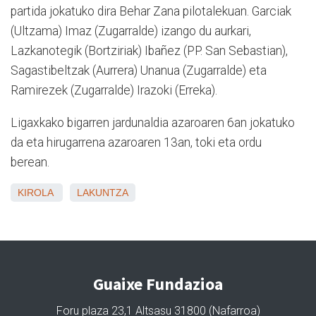
partida jokatuko dira Behar Zana pilotalekuan. Garciak
(Ultzama) Imaz (Zugarralde) izango du aurkari,
Lazkanotegik (Bortziriak) Ibañez (PP. San Sebastian),
Sagastibeltzak (Aurrera) Unanua (Zugarralde) eta
Ramirezek (Zugarralde) Irazoki (Erreka).
Ligaxkako bigarren jardunaldia azaroaren 6an jokatuko
da eta hirugarrena azaroaren 13an, toki eta ordu
berean.
KIROLA
LAKUNTZA
Guaixe Fundazioa
Foru plaza 23,1 Altsasu 31800 (Nafarroa)