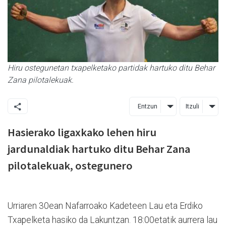
Hiru ostegunetan txapelketako partidak hartuko ditu Behar
Zana pilotalekuak.
Entzun
Itzuli
Hasierako ligaxkako lehen hiru
jardunaldiak hartuko ditu Behar Zana
pilotalekuak, ostegunero
Urriaren 30ean Nafarroako Kadeteen Lau eta Erdiko
Txapelketa hasiko da Lakuntzan. 18:00etatik aurrera lau