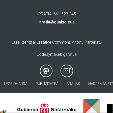
IRRATIA: 661 523 245
irratia@guaixe.eus
Gure lizentzia
: Creative Commons Aitortu Partekatu
Codesyntaxek garatua
LEGE OHARRA
PUBLIZITATEA
ARAUAK
HARREMANET
>