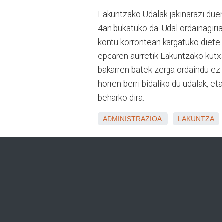
Lakuntzako Udalak jakinarazi due
4an bukatuko da. Udal ordainagiri
kontu korrontean kargatuko diete.
epearen aurretik Lakuntzako kutx
bakarren batek zerga ordaindu ez
horren berri bidaliko du udalak, e
beharko dira.
ADMINISTRAZIOA
LAKUNTZA