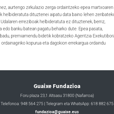
nez, aurtengo zirkulazio zerga ordaintzeko epea martxoaren
ak helbideratuta dituztenei aipatu data baino lehen zenbatek
 Udalaren erreziboak helbideratuta ez dituztenek, berriz,
a edo banku batean pagatu beharko dute. Epea pasata,
 badu, premiamendu bidetik kobratzeko Agentzia Exekutibor
ta ordainagiriko kopurua eta dagokion errekargua ordaindu
Guaixe Fundazioa
Foru plaza 23,1 Altsasu 31800 (Nafarroa)
Telefonoa: 948 564 275 | Telegram eta WhatsApp: 618 882 675
fundazioa@guaixe.eus