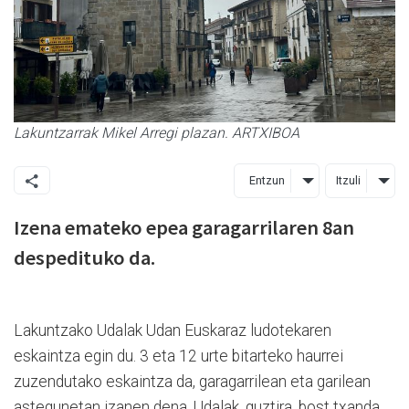
Lakuntzarrak Mikel Arregi plazan. ARTXIBOA
Entzun
Itzuli
Izena emateko epea garagarrilaren 8an
despedituko da.
Lakuntzako Udalak Udan Euskaraz ludotekaren
eskaintza egin du. 3 eta 12 urte bitarteko haurrei
zuzendutako eskaintza da, garagarrilean eta garilean
astegunetan izanen dena. Udalak, guztira, bost txanda