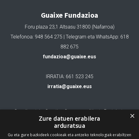
Guaixe Fundazioa
Foru plaza 23,1 Altsasu 31800 (Nafarroa)
Telefonoa: 948 564 275 | Telegram eta WhatsApp: 618
882 675
fundazioa@guaixe.eus
IRRATIA: 661 523 245
irratia@guaixe.eus
Gure lizentzia
: Creative Commons Aitortu Partekatu
×
Zure datuen erabilera
arduratsua
Codesyntaxek garatua
Gu eta gure bazkideek cookieak eta antzeko teknologiak erabiltzen