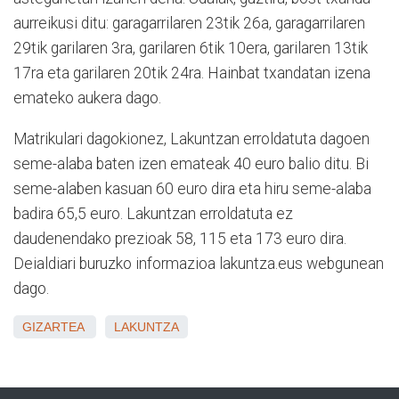
aurreikusi ditu: garagarrilaren 23tik 26a, garagarrilaren
29tik garilaren 3ra, garilaren 6tik 10era, garilaren 13tik
17ra eta garilaren 20tik 24ra. Hainbat txandatan izena
emateko aukera dago.
Matrikulari dagokionez, Lakuntzan erroldatuta dagoen
seme-alaba baten izen emateak 40 euro balio ditu. Bi
seme-alaben kasuan 60 euro dira eta hiru seme-alaba
badira 65,5 euro. Lakuntzan erroldatuta ez
daudenendako prezioak 58, 115 eta 173 euro dira.
Deialdiari buruzko informazioa lakuntza.eus webgunean
dago.
GIZARTEA
LAKUNTZA