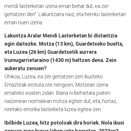
mendi lasterketan izena eman behar dut, ea zer
gertatzen den". Lakuntzarra naiz, eta herriko lasterketan
eman nuen izena.
Lakuntza Aralar Mendi Lasterketan bi distantzia
egin daitezke. Motza (13 km), Guardetxeko buelta,
eta Luzea (26 km) Guardetxetik aurrera
Irumugarrietaraino (1430 m) heltzen dena. Zein
aukeratu zenuen?
Ohikoa, Luzea, ea zer gertatzen zen ikusteko.
Emazteak erotuta ote nengoen, Motzean izena
emateko esaten zidan. Baina ni behietara joaten
naizenean normalean motza egiten dut, eta, hortaz,
niretako erronka lasterketa luzea egitea zen.
Ibilbide Luzea, hitz potoloak dira horiek. Nola ikusi
zenuen zure burua lehen urte horretan, 2023an?