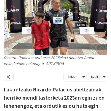
Ricardo Palacios Andueza 2025eko Lakuntza Aralar
lasterketako helmugan. ARTXIBOA
Entzun
Itzuli
Lakuntzako Ricardo Palacios abeltzainak
herriko mendi lasterketa 2023an egin zuen
lehenengoz, eta ordutik ez du huts egin.