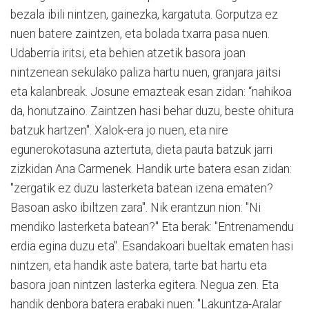
bezala ibili nintzen, gainezka, kargatuta. Gorputza ez
nuen batere zaintzen, eta bolada txarra pasa nuen.
Udaberria iritsi, eta behien atzetik basora joan
nintzenean sekulako paliza hartu nuen, granjara jaitsi
eta kalanbreak. Josune emazteak esan zidan: “nahikoa
da, honutzaino. Zaintzen hasi behar duzu, beste ohitura
batzuk hartzen". Xalok-era jo nuen, eta nire
egunerokotasuna aztertuta, dieta pauta batzuk jarri
zizkidan Ana Carmenek. Handik urte batera esan zidan:
"zergatik ez duzu lasterketa batean izena ematen?
Basoan asko ibiltzen zara". Nik erantzun nion: "Ni
mendiko lasterketa batean?" Eta berak: "Entrenamendu
erdia egina duzu eta". Esandakoari bueltak ematen hasi
nintzen, eta handik aste batera, tarte bat hartu eta
basora joan nintzen lasterka egitera. Negua zen. Eta
handik denbora batera erabaki nuen: "Lakuntza-Aralar