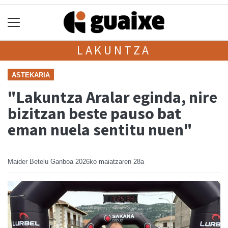
LAKUNTZA
ASTEKARIA
"Lakuntza Aralar eginda, nire
bizitzan beste pauso bat
eman nuela sentitu nuen"
Maider Betelu Ganboa
2026ko maiatzaren 28a