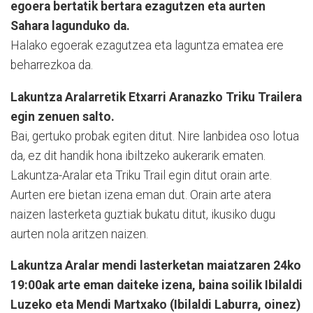
egoera bertatik bertara ezagutzen eta aurten
Sahara lagunduko da.
Halako egoerak ezagutzea eta laguntza ematea ere
beharrezkoa da.
Lakuntza Aralarretik Etxarri Aranazko Triku Trailera
egin zenuen salto.
Bai, gertuko probak egiten ditut. Nire lanbidea oso lotua
da, ez dit handik hona ibiltzeko aukerarik ematen.
Lakuntza-Aralar eta Triku Trail egin ditut orain arte.
Aurten ere bietan izena eman dut. Orain arte atera
naizen lasterketa guztiak bukatu ditut, ikusiko dugu
aurten nola aritzen naizen.
Lakuntza Aralar mendi lasterketan maiatzaren 24ko
19:00ak arte eman daiteke izena, baina soilik Ibilaldi
Luzeko eta Mendi Martxako (Ibilaldi Laburra, oinez)