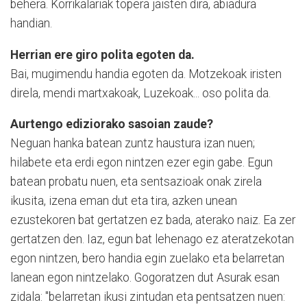
behera. Korrikalariak topera jaisten dira, abiadura
handian.
Herrian ere giro polita egoten da.
Bai, mugimendu handia egoten da. Motzekoak iristen
direla, mendi martxakoak, Luzekoak... oso polita da.
Aurtengo ediziorako sasoian zaude?
Neguan hanka batean zuntz haustura izan nuen;
hilabete eta erdi egon nintzen ezer egin gabe. Egun
batean probatu nuen, eta sentsazioak onak zirela
ikusita, izena eman dut eta tira, azken unean
ezustekoren bat gertatzen ez bada, aterako naiz. Ea zer
gertatzen den. Iaz, egun bat lehenago ez ateratzekotan
egon nintzen, bero handia egin zuelako eta belarretan
lanean egon nintzelako. Gogoratzen dut Asurak esan
zidala: "belarretan ikusi zintudan eta pentsatzen nuen: