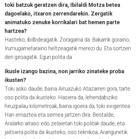
toki batzuk geratzen dira, Ibilaldi Motza betea
dagoelako, itxaron zerrendarekin. Zergatik
animatuko zenuke korrikalari bat hemen parte
hartzea?
Hasteko, ibilbideagatik. Zoragarria da. Bakarrik goraino,
Irumugarrietaraino heltzeagatik merezi du. Eta sortzen
den giroagatik. Egun polita da.
Ikusle izango bazina, non jarriko zinateke proba
ikusten?
Toki asko daude, baina Arruazuko Atazarren gora, tarte
oso polita da ikusteko. Hasiera da, lehendabiziko
hiruzpalau kilometroak, baina igoera da, toki exigentea.
Han emaztea eta semea jartzen dira. Bestalde,
Aralarko arraso edo zelaietan toki politak daude, eta
jaitsiera polita da ikusteko, oso teknikoa, Arangunetik