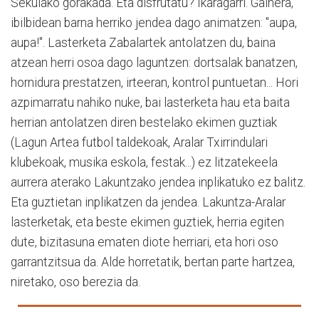
Sekulako gorakada. Eta disfrutatu? Ikaragarri. Gainera,
ibilbidean barna herriko jendea dago animatzen: "aupa,
aupa!". Lasterketa Zabalartek antolatzen du, baina
atzean herri osoa dago laguntzen: dortsalak banatzen,
hornidura prestatzen, irteeran, kontrol puntuetan... Hori
azpimarratu nahiko nuke, bai lasterketa hau eta baita
herrian antolatzen diren bestelako ekimen guztiak
(Lagun Artea futbol taldekoak, Aralar Txirrindulari
klubekoak, musika eskola, festak...) ez litzatekeela
aurrera aterako Lakuntzako jendea inplikatuko ez balitz.
Eta guztietan inplikatzen da jendea. Lakuntza-Aralar
lasterketak, eta beste ekimen guztiek, herria egiten
dute, bizitasuna ematen diote herriari, eta hori oso
garrantzitsua da. Alde horretatik, bertan parte hartzea,
niretako, oso berezia da.