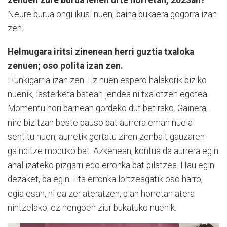
Neure burua ongi ikusi nuen, baina bukaera gogorra izan
zen.
Helmugara iritsi zinenean herri guztia txaloka
zenuen; oso polita izan zen.
Hunkigarria izan zen. Ez nuen espero halakorik biziko
nuenik, lasterketa batean jendea ni txalotzen egotea.
Momentu hori barnean gordeko dut betirako. Gainera,
nire bizitzan beste pauso bat aurrera eman nuela
sentitu nuen, aurretik gertatu ziren zenbait gauzaren
gainditze moduko bat. Azkenean, kontua da aurrera egin
ahal izateko pizgarri edo erronka bat bilatzea. Hau egin
dezaket, ba egin. Eta erronka lortzeagatik oso harro,
egia esan, ni ea zer ateratzen, plan horretan atera
nintzelako; ez nengoen ziur bukatuko nuenik.