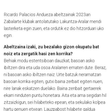
Ricardo Palacios Andueza abeltzainak 2023an
Zabalarte klubak antolatutako Lakuntza-Aralar mendi
lasterketa egin zuen, eta ordutik ez dio hitzorduari uko
egin.
Abeltzaina izaki, zu bezalako gizon okupatu bat
noiz eta zergatik hasi zen korrika?
Behiak modu estentsiboan dauzkat; basoan asko
ibiltzen dira eta uda osoa Aralarren ematen dute. Beraz,
ni basoan asko ibiltzen naiz. Urte batzuk neramatzan
basoan korrika egiten, gutxi baina zerbait egiten nuen,
nire lanak eskatzen duelako. Baina zenbait gertaerek
ekarri ninduten puntu honetara. Aita eta ama segidan hil
zitzaizkigun, sei hilabeteko epean, eta sekulako kolpea
hartu genuen etxean. Lauzpabost hilabete galdua