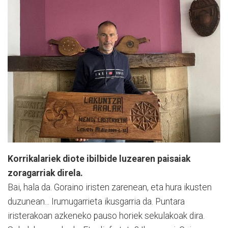
Korrikalariek diote ibilbide luzearen paisaiak
zoragarriak direla.
Bai, hala da. Goraino iristen zarenean, eta hura ikusten
duzunean... Irumugarrieta ikusgarria da. Puntara
iristerakoan azkeneko pauso horiek sekulakoak dira.