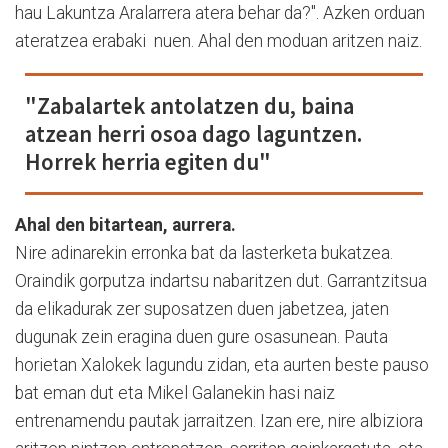
hau Lakuntza Aralarrera atera behar da?". Azken orduan
ateratzea erabaki nuen. Ahal den moduan aritzen naiz.
"Zabalartek antolatzen du, baina
atzean herri osoa dago laguntzen.
Horrek herria egiten du"
Ahal den bitartean, aurrera.
Nire adinarekin erronka bat da lasterketa bukatzea.
Oraindik gorputza indartsu nabaritzen dut. Garrantzitsua
da elikadurak zer suposatzen duen jabetzea, jaten
dugunak zein eragina duen gure osasunean. Pauta
horietan Xalokek lagundu zidan, eta aurten beste pauso
bat eman dut eta Mikel Galanekin hasi naiz
entrenamendu pautak jarraitzen. Izan ere, nire albiziora