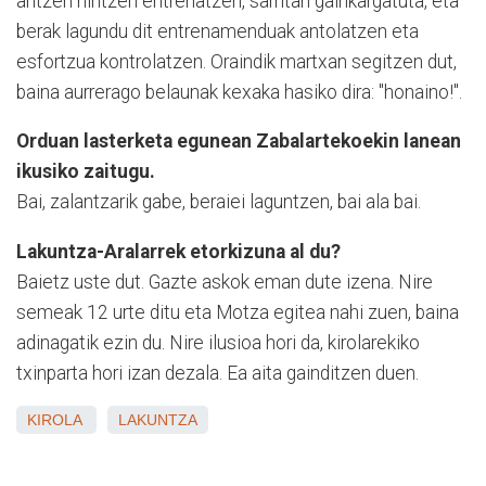
aritzen nintzen entrenatzen, sarritan gainkargatuta, eta
berak lagundu dit entrenamenduak antolatzen eta
esfortzua kontrolatzen. Oraindik martxan segitzen dut,
baina aurrerago belaunak kexaka hasiko dira: "honaino!".
Orduan lasterketa egunean Zabalartekoekin lanean
ikusiko zaitugu.
Bai, zalantzarik gabe, beraiei laguntzen, bai ala bai.
Lakuntza-Aralarrek etorkizuna al du?
Baietz uste dut. Gazte askok eman dute izena. Nire
semeak 12 urte ditu eta Motza egitea nahi zuen, baina
adinagatik ezin du. Nire ilusioa hori da, kirolarekiko
txinparta hori izan dezala. Ea aita gainditzen duen.
KIROLA
LAKUNTZA