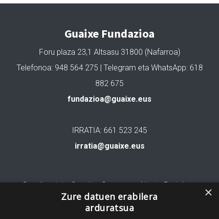
Guaixe Fundazioa
Foru plaza 23,1 Altsasu 31800 (Nafarroa)
Telefonoa: 948 564 275 | Telegram eta WhatsApp: 618
882 675
fundazioa@guaixe.eus
IRRATIA: 661 523 245
irratia@guaixe.eus
Gure lizentzia
: Creative Commons Aitortu Partekatu
×
Zure datuen erabilera
arduratsua
Codesyntaxek garatua