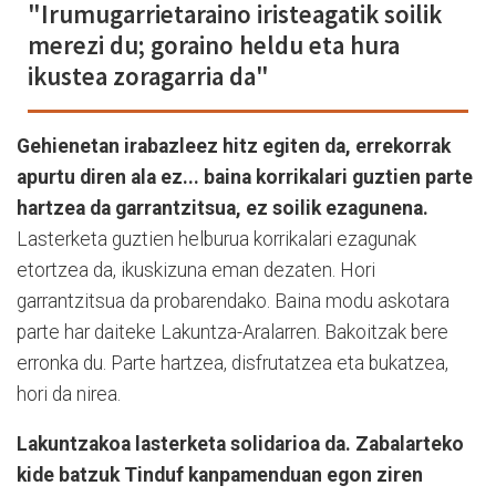
"Irumugarrietaraino iristeagatik soilik
merezi du; goraino heldu eta hura
ikustea zoragarria da"
Gehienetan irabazleez hitz egiten da, errekorrak
apurtu diren ala ez... baina korrikalari guztien parte
hartzea da garrantzitsua, ez soilik ezagunena.
Lasterketa guztien helburua korrikalari ezagunak
etortzea da, ikuskizuna eman dezaten. Hori
garrantzitsua da probarendako. Baina modu askotara
parte har daiteke Lakuntza-Aralarren. Bakoitzak bere
erronka du. Parte hartzea, disfrutatzea eta bukatzea,
hori da nirea.
Lakuntzakoa lasterketa solidarioa da. Zabalarteko
kide batzuk Tinduf kanpamenduan egon ziren