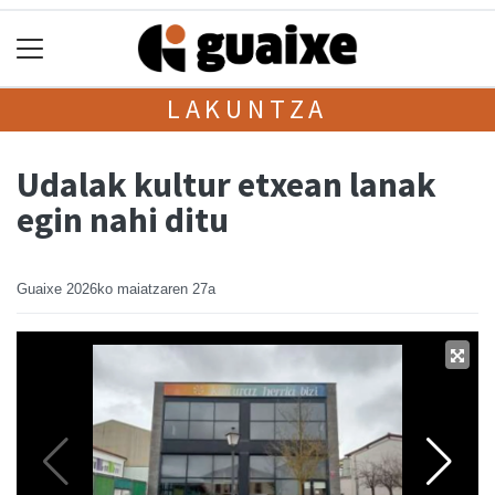
LAKUNTZA
Udalak kultur etxean lanak
egin nahi ditu
Guaixe
2026ko maiatzaren 27a