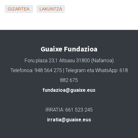
GIZARTEA
LAKUNTZA
Guaixe Fundazioa
Foru plaza 23,1 Altsasu 31800 (Nafarroa)
Telefonoa: 948 564 275 | Telegram eta WhatsApp: 618
882 675
fundazioa@guaixe.eus
IRRATIA: 661 523 245
irratia@guaixe.eus