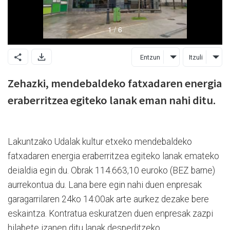
Entzun
Itzuli
Zehazki, mendebaldeko fatxadaren energia
eraberritzea egiteko lanak eman nahi ditu.
Lakuntzako Udalak kultur etxeko mendebaldeko
fatxadaren energia eraberritzea egiteko lanak emateko
deialdia egin du. Obrak 114.663,10 euroko (BEZ barne)
aurrekontua du. Lana bere egin nahi duen enpresak
garagarrilaren 24ko 14:00ak arte aurkez dezake bere
eskaintza. Kontratua eskuratzen duen enpresak zazpi
hilabete izanen ditu lanak despeditzeko.