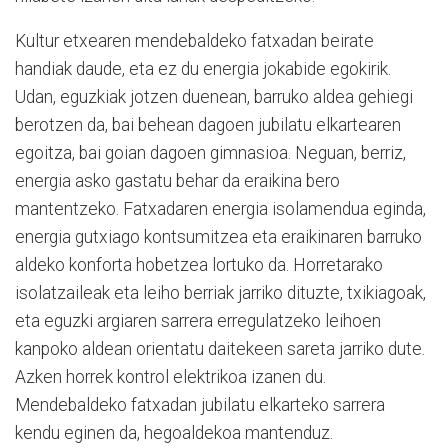
Kultur etxearen mendebaldeko fatxadan beirate
handiak daude, eta ez du energia jokabide egokirik.
Udan, eguzkiak jotzen duenean, barruko aldea gehiegi
berotzen da, bai behean dagoen jubilatu elkartearen
egoitza, bai goian dagoen gimnasioa. Neguan, berriz,
energia asko gastatu behar da eraikina bero
mantentzeko. Fatxadaren energia isolamendua eginda,
energia gutxiago kontsumitzea eta eraikinaren barruko
aldeko konforta hobetzea lortuko da. Horretarako
isolatzaileak eta leiho berriak jarriko dituzte, txikiagoak,
eta eguzki argiaren sarrera erregulatzeko leihoen
kanpoko aldean orientatu daitekeen sareta jarriko dute.
Azken horrek kontrol elektrikoa izanen du.
Mendebaldeko fatxadan jubilatu elkarteko sarrera
kendu eginen da, hegoaldekoa mantenduz.