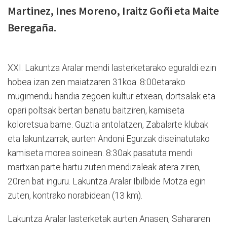
Martinez, Ines Moreno, Iraitz Goñi eta Maite
Beregaña.
XXI. Lakuntza Aralar mendi lasterketarako eguraldi ezin
hobea izan zen maiatzaren 31koa. 8:00etarako
mugimendu handia zegoen kultur etxean, dortsalak eta
opari poltsak bertan banatu baitziren, kamiseta
koloretsua barne. Guztia antolatzen, Zabalarte klubak
eta lakuntzarrak, aurten Andoni Egurzak diseinatutako
kamiseta morea soinean. 8:30ak pasatuta mendi
martxan parte hartu zuten mendizaleak atera ziren,
20ren bat inguru. Lakuntza Aralar Ibilbide Motza egin
zuten, kontrako norabidean (13 km).
Lakuntza Aralar lasterketak aurten Anasen, Sahararen