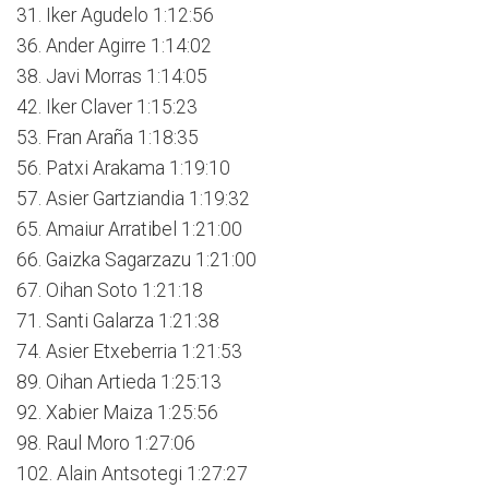
31. Iker Agudelo 1:12:56
36. Ander Agirre 1:14:02
38. Javi Morras 1:14:05
42. Iker Claver 1:15:23
53. Fran Araña 1:18:35
56. Patxi Arakama 1:19:10
57. Asier Gartziandia 1:19:32
65. Amaiur Arratibel 1:21:00
66. Gaizka Sagarzazu 1:21:00
67. Oihan Soto 1:21:18
71. Santi Galarza 1:21:38
74. Asier Etxeberria 1:21:53
89. Oihan Artieda 1:25:13
92. Xabier Maiza 1:25:56
98. Raul Moro 1:27:06
102. Alain Antsotegi 1:27:27