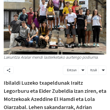
Lakuntza Aralar mendi lasterketako aurtengo podiuma.
Entzun
Itzuli
Ibilaldi Luzeko txapeldunak Iraitz
Legorburu eta Eider Zubeldia izan ziren, eta
Motzekoak Azeddine El Hamdi eta Lola
Oiarzabal. Lehen sakandarrak, Adrian