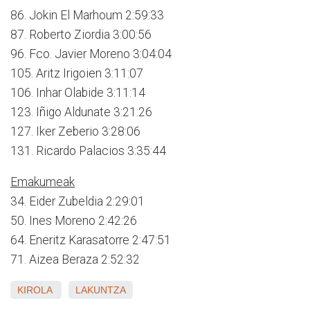
86. Jokin El Marhoum 2:59:33
87. Roberto Ziordia 3:00:56
96. Fco. Javier Moreno 3:04:04
105. Aritz Irigoien 3:11:07
106. Inhar Olabide 3:11:14
123. Iñigo Aldunate 3:21:26
127. Iker Zeberio 3:28:06
131. Ricardo Palacios 3:35:44
Emakumeak
34. Eider Zubeldia 2:29:01
50. Ines Moreno 2:42:26
64. Eneritz Karasatorre 2:47:51
71. Aizea Beraza 2:52:32
KIROLA
LAKUNTZA