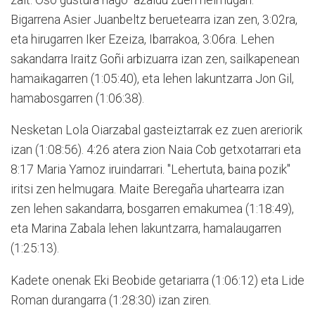
Bigarrena Asier Juanbeltz beruetearra izan zen, 3:02ra,
eta hirugarren Iker Ezeiza, Ibarrakoa, 3:06ra. Lehen
sakandarra Iraitz Goñi arbizuarra izan zen, sailkapenean
hamaikagarren (1:05:40), eta lehen lakuntzarra Jon Gil,
hamabosgarren (1:06:38).
Nesketan Lola Oiarzabal gasteiztarrak ez zuen areriorik
izan (1:08:56). 4:26 atera zion Naia Cob getxotarrari eta
8:17 Maria Yarnoz iruindarrari. "Lehertuta, baina pozik"
iritsi zen helmugara. Maite Beregaña uhartearra izan
zen lehen sakandarra, bosgarren emakumea (1:18:49),
eta Marina Zabala lehen lakuntzarra, hamalaugarren
(1:25:13).
Kadete onenak Eki Beobide getariarra (1:06:12) eta Lide
Roman durangarra (1:28:30) izan ziren.