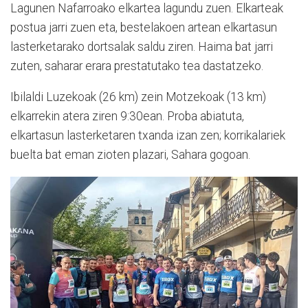
Lagunen Nafarroako elkartea lagundu zuen. Elkarteak
postua jarri zuen eta, bestelakoen artean elkartasun
lasterketarako dortsalak saldu ziren. Haima bat jarri
zuten, saharar erara prestatutako tea dastatzeko.
Ibilaldi Luzekoak (26 km) zein Motzekoak (13 km)
elkarrekin atera ziren 9:30ean. Proba abiatuta,
elkartasun lasterketaren txanda izan zen; korrikalariek
buelta bat eman zioten plazari, Sahara gogoan.