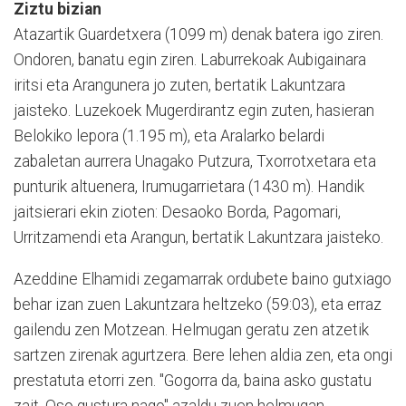
Ziztu bizian
Atazartik Guardetxera (1099 m) denak batera igo ziren.
Ondoren, banatu egin ziren. Laburrekoak Aubigainara
iritsi eta Arangunera jo zuten, bertatik Lakuntzara
jaisteko. Luzekoek Mugerdirantz egin zuten, hasieran
Belokiko lepora (1.195 m), eta Aralarko belardi
zabaletan aurrera Unagako Putzura, Txorrotxetara eta
punturik altuenera, Irumugarrietara (1430 m). Handik
jaitsierari ekin zioten: Desaoko Borda, Pagomari,
Urritzamendi eta Arangun, bertatik Lakuntzara jaisteko.
Azeddine Elhamidi zegamarrak ordubete baino gutxiago
behar izan zuen Lakuntzara heltzeko (59:03), eta erraz
gailendu zen Motzean. Helmugan geratu zen atzetik
sartzen zirenak agurtzera. Bere lehen aldia zen, eta ongi
prestatuta etorri zen. "Gogorra da, baina asko gustatu
zait. Oso gustura nago" azaldu zuen helmugan.