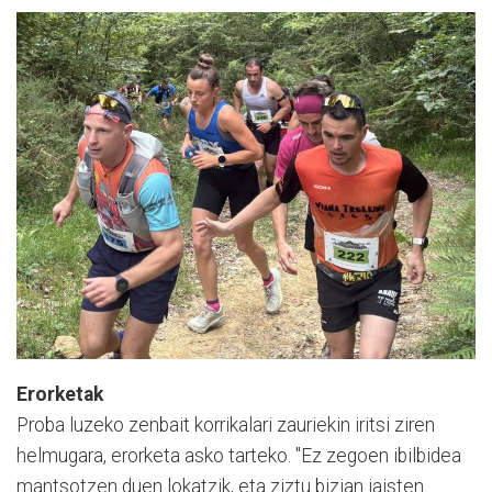
Erorketak
Proba luzeko zenbait korrikalari zauriekin iritsi ziren
helmugara, erorketa asko tarteko. "Ez zegoen ibilbidea
mantsotzen duen lokatzik, eta ziztu bizian jaisten