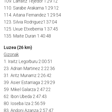
109. Larraitz Tejedor 1:29:12
110. Sarabe Arakama 1:29:12
114. Aitana Fernandez 1:29:54
123. Silvia Rodriguez1:37:04
125. Uxue Etxeberria 1:37:45
135. Maite Duran 1:40:48
Luzea (26 km)
Gizonak
1. Iraitz Legorburu 2:00:51
23. Adrian Martinez 2:22:36
31. Aritz Munarriz 2:26:42
39. Asier Estarriaga 2:29:29
59. Mikel Galarza 2:47:22
62. Ibon Ubeda 2:47:43
80. Ioseba Iza 2:56:59
83. Andoni Azanza 2:57:47