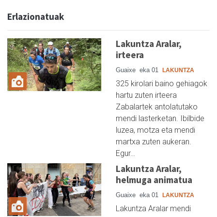
Erlazionatuak
Lakuntza Aralar,
irteera
Guaixe
eka 01
LAKUNTZA
325 kirolari baino gehiagok
hartu zuten irteera
Zabalartek antolatutako
mendi lasterketan. Ibilbide
luzea, motza eta mendi
martxa zuten aukeran.
Egur…
Lakuntza Aralar,
helmuga animatua
Guaixe
eka 01
LAKUNTZA
Lakuntza Aralar mendi