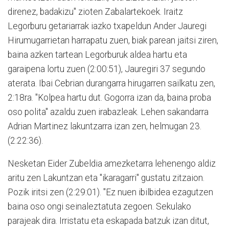
direnez, badakizu" zioten Zabalartekoek. Iraitz
Legorburu getariarrak iazko txapeldun Ander Jauregi
Hirumugarrietan harrapatu zuen, biak parean jaitsi ziren,
baina azken tartean Legorburuk aldea hartu eta
garaipena lortu zuen (2:00:51), Jauregiri 37 segundo
aterata. Ibai Cebrian durangarra hirugarren sailkatu zen,
2:18ra. "Kolpea hartu dut. Gogorra izan da, baina proba
oso polita" azaldu zuen irabazleak. Lehen sakandarra
Adrian Martinez lakuntzarra izan zen, helmugan 23.
(2:22:36).
Nesketan Eider Zubeldia amezketarra lehenengo aldiz
aritu zen Lakuntzan eta "ikaragarri" gustatu zitzaion.
Pozik iritsi zen (2:29:01). "Ez nuen ibilbidea ezagutzen
baina oso ongi seinaleztatuta zegoen. Sekulako
parajeak dira. Irristatu eta eskapada batzuk izan ditut,