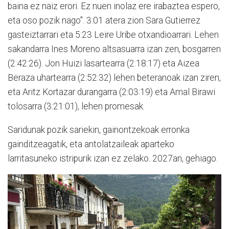
baina ez naiz erori. Ez nuen inolaz ere irabaztea espero,
eta oso pozik nago". 3:01 atera zion Sara Gutierrez
gasteiztarrari eta 5:23 Leire Uribe otxandioarrari. Lehen
sakandarra Ines Moreno altsasuarra izan zen, bosgarren
(2:42:26). Jon Huizi lasartearra (2:18:17) eta Aizea
Beraza uhartearra (2:52:32) lehen beteranoak izan ziren,
eta Aritz Kortazar durangarra (2:03:19) eta Amal Birawi
tolosarra (3:21:01), lehen promesak.
Saridunak pozik sariekin, gainontzekoak erronka
gainditzeagatik, eta antolatzaileak aparteko
larritasuneko istripurik izan ez zelako. 2027an, gehiago.