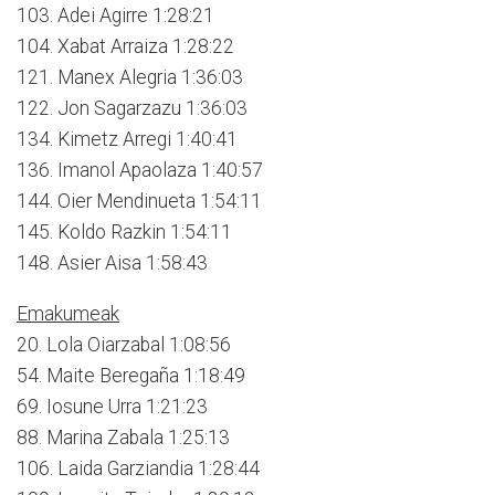
103. Adei Agirre 1:28:21
104. Xabat Arraiza 1:28:22
121. Manex Alegria 1:36:03
122. Jon Sagarzazu 1:36:03
134. Kimetz Arregi 1:40:41
136. Imanol Apaolaza 1:40:57
144. Oier Mendinueta 1:54:11
145. Koldo Razkin 1:54:11
148. Asier Aisa 1:58:43
Emakumeak
20. Lola Oiarzabal 1:08:56
54. Maite Beregaña 1:18:49
69. Iosune Urra 1:21:23
88. Marina Zabala 1:25:13
106. Laida Garziandia 1:28:44