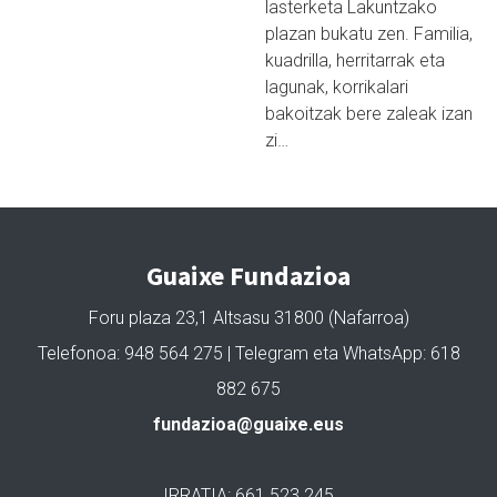
lasterketa Lakuntzako
plazan bukatu zen. Familia,
kuadrilla, herritarrak eta
lagunak, korrikalari
bakoitzak bere zaleak izan
zi…
Guaixe Fundazioa
Foru plaza 23,1 Altsasu 31800 (Nafarroa)
Telefonoa: 948 564 275 | Telegram eta WhatsApp: 618
882 675
fundazioa@guaixe.eus
IRRATIA: 661 523 245