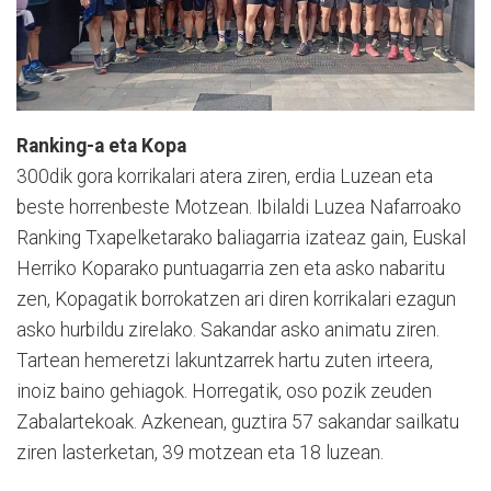
Ranking-a eta Kopa
300dik gora korrikalari atera ziren, erdia Luzean eta
beste horrenbeste Motzean. Ibilaldi Luzea Nafarroako
Ranking Txapelketarako baliagarria izateaz gain, Euskal
Herriko Koparako puntuagarria zen eta asko nabaritu
zen, Kopagatik borrokatzen ari diren korrikalari ezagun
asko hurbildu zirelako. Sakandar asko animatu ziren.
Tartean hemeretzi lakuntzarrek hartu zuten irteera,
inoiz baino gehiagok. Horregatik, oso pozik zeuden
Zabalartekoak. Azkenean, guztira 57 sakandar sailkatu
ziren lasterketan, 39 motzean eta 18 luzean.