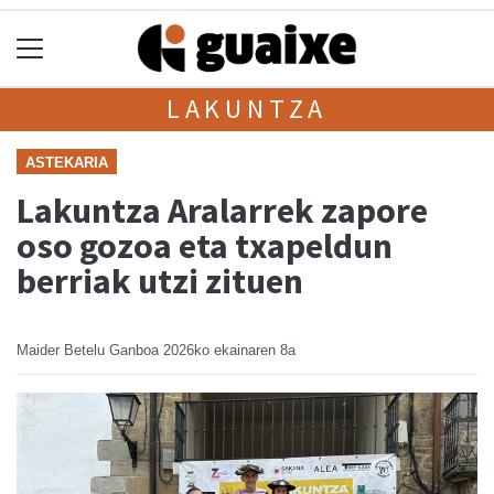
LAKUNTZA
ASTEKARIA
Lakuntza Aralarrek zapore
oso gozoa eta txapeldun
berriak utzi zituen
Maider Betelu Ganboa
2026ko ekainaren 8a