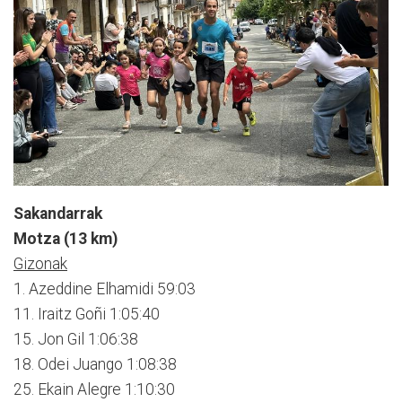
Sakandarrak
Motza (13 km)
Gizonak
1. Azeddine Elhamidi 59:03
11. Iraitz Goñi 1:05:40
15. Jon Gil 1:06:38
18. Odei Juango 1:08:38
25. Ekain Alegre 1:10:30