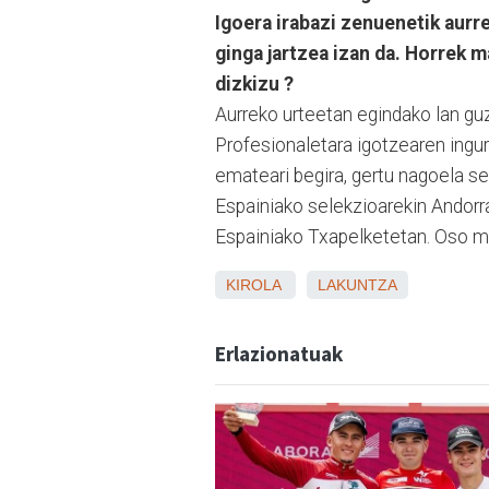
Igoera irabazi zenuenetik aurre
ginga jartzea izan da. Horrek m
dizkizu ?
Aurreko urteetan egindako lan guz
Profesionaletara igotzearen ingur
emateari begira, gertu nagoela se
Espainiako selekzioarekin Andorr
Espainiako Txapelketetan. Oso m
KIROLA
LAKUNTZA
Erlazionatuak