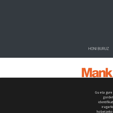
HONI BURUZ
Gu eta gure
gordet
identifika
iragark
hobetzeko