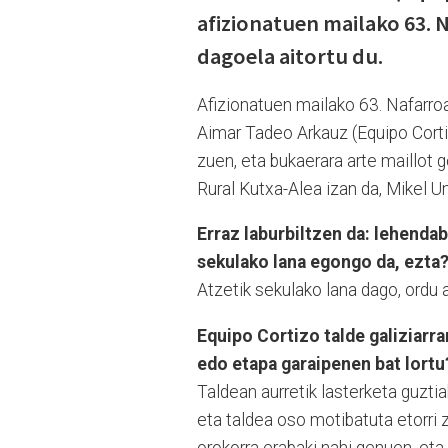
afizionatuen mailako 63. 
dagoela aitortu du.
Afizionatuen mailako 63. Nafarroa
Aimar Tadeo Arkauz (Equipo Cortiz
zuen, eta bukaerara arte maillot go
Rural Kutxa-Alea izan da, Mikel Unc
Erraz laburbiltzen da: lehendab
sekulako lana egongo da, ezta
Atzetik sekulako lana dago, ordu 
Equipo Cortizo talde galiziarr
edo etapa garaipenen bat lortu
Taldean aurretik lasterketa guztia
eta taldea oso motibatuta etorri 
orokorra erabaki nahi genuen, eta 