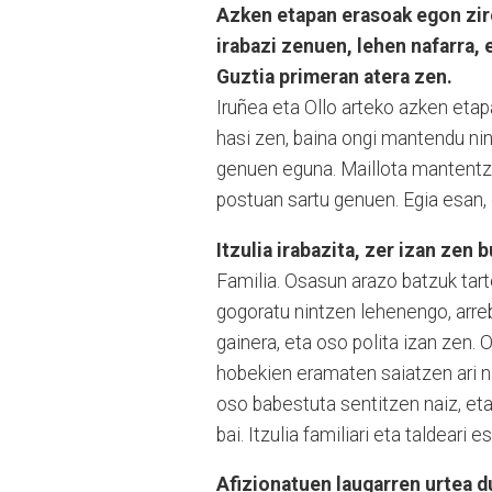
Azken etapan erasoak egon zire
irabazi zenuen, lehen nafarra,
Guztia primeran atera zen.
Iruñea eta Ollo arteko azken eta
hasi zen, baina ongi mantendu nin
genuen eguna. Maillota mantentz
postuan sartu genuen. Egia esan, 
Itzulia irabazita, zer izan zen
Familia. Osasun arazo batzuk tart
gogoratu nintzen lehenengo, arre
gainera, eta oso polita izan zen. O
hobekien eramaten saiatzen ari na
oso babestuta sentitzen naiz, et
bai. Itzulia familiari eta taldeari 
Afizionatuen laugarren urtea du