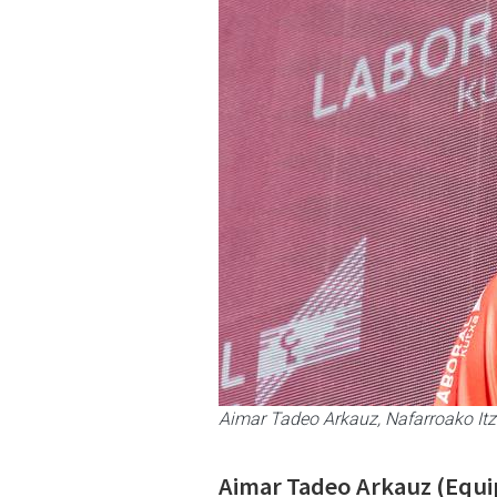
Aimar Tadeo Arkauz, Nafarroako It
Aimar Tadeo Arkauz (Equip