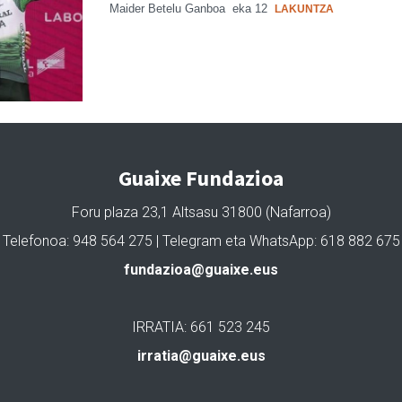
Maider Betelu Ganboa
eka 12
LAKUNTZA
Guaixe Fundazioa
Foru plaza 23,1 Altsasu 31800 (Nafarroa)
Telefonoa: 948 564 275 | Telegram eta WhatsApp: 618 882 675
fundazioa@guaixe.eus
IRRATIA: 661 523 245
irratia@guaixe.eus