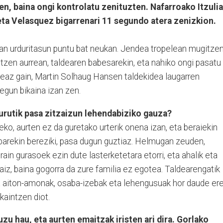
n, baina ongi kontrolatu zenituzten. Nafarroako Itzulia
 eta Velasquez bigarrenari 11 segundo atera zenizkion.
pan urduritasun puntu bat neukan. Jendea tropelean mugitze
tzen aurrean, taldearen babesarekin, eta nahiko ongi pasatu
eaz gain, Martin Solhaug Hansen taldekidea laugarren
egun bikaina izan zen.
 burutik pasa zitzaizun lehendabiziko gauza?
eko, aurten ez da guretako urterik onena izan, eta beraiekin
barekin bereziki, pasa dugun guztiaz. Helmugan zeuden,
rain gurasoek ezin dute lasterketetara etorri, eta ahalik eta
iz, baina gogorra da zure familia ez egotea. Taldearengatik
a aiton-amonak, osaba-izebak eta lehengusuak hor daude er
eskaintzen diot.
zu hau, eta aurten emaitzak iristen ari dira. Gorlako