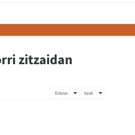
rri zitzaidan
Entzun
Itzuli