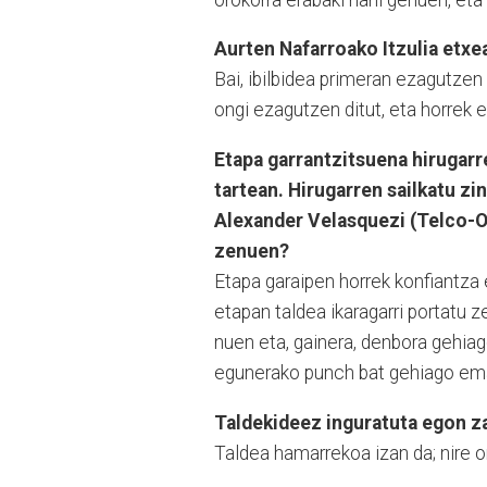
Aurten Nafarroako Itzulia etxea
Bai, ibilbidea primeran ezagutzen
ongi ezagutzen ditut, eta horrek 
Etapa garrantzitsuena hirugar
tartean. Hirugarren sailkatu z
Alexander Velasquezi (Telco-On
zenuen?
Etapa garaipen horrek konfiantza 
etapan taldea ikaragarri portatu z
nuen eta, gainera, denbora gehiag
egunerako punch bat gehiago em
Taldekideez inguratuta egon za
Taldea hamarrekoa izan da; nire o