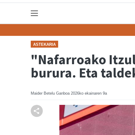
ASTEKARIA
"Nafarroako Itzuli
burura. Eta tald
Maider Betelu Ganboa
2026ko ekainaren 9a