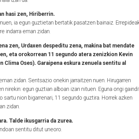
n hasi zen, Hiriberrin.
 nuen, ia egun guztietan bertatik pasatzen bainaiz. Errepidea
ere indarra eman zidan.
rena zen, Urdaxen despeditu zena, makina bat mendate
inen, eta orokorrean 11 segundo atera zenizkion Kevin
 Clima Oses). Garaipena eskura zenuela sentitu al
eman zidan. Sentsazio onekin jarraitzen nuen. Hirugarren
en nirekin: egun guztian alboan izan nituen. Eguna ongi gaindi
o sartu nion bigarrenari, 11 segundo guztira. Horrek azken
an zidan.
ra. Talde ikusgarria da zurea.
ndoan sentitu ditut uneoro.