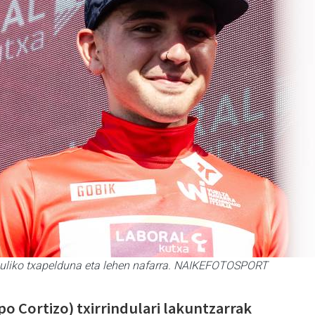
zuliko txapelduna eta lehen nafarra. NAIKEFOTOSPORT
o Cortizo) txirrindulari lakuntzarrak