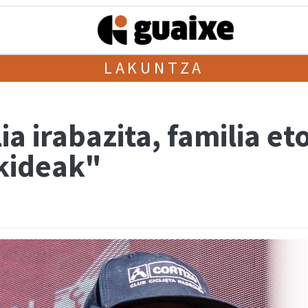
LAKUNTZA
a irabazita, familia eto
ekideak"