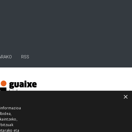
ARAKO
RSS
×
 informazioa
lbidea,
skaintzeko,
rbitzuak
etarako eta