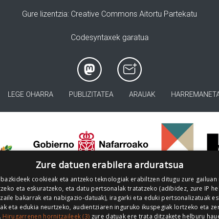
Gure lizentzia
: Creative Commons Aitortu Partekatu
Codesyntaxek garatua
LEGE OHARRA
PUBLIZITATEA
ARAUAK
HARREMANET
>
Zure datuen erabilera arduratsua
 bazkideek cookieak eta antzeko teknologiak erabiltzen ditugu zure gailuan
zeko eta eskuratzeko, eta datu pertsonalak tratatzeko (adibidez, zure IP he
tzaile bakarrak eta nabigazio-datuak), iragarki eta eduki pertsonalizatuak e
iak eta edukia neurtzeko, audientziaren inguruko ikuspegiak lortzeko eta ze
.
Hirugarrenen hornitzaileek (3)
zure datuak ere trata ditzakete helburu hau