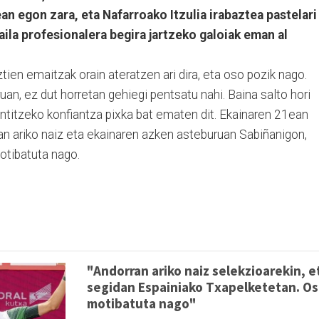
an egon zara, eta Nafarroako Itzulia irabaztea pastelari
aila profesionalera begira jartzeko galoiak eman al
tien emaitzak orain ateratzen ari dira, eta oso pozik nago.
uan, ez dut horretan gehiegi pentsatu nahi. Baina salto hori
ntitzeko konfiantza pixka bat ematen dit. Ekainaren 21ean
an ariko naiz eta ekainaren azken asteburuan Sabiñanigon,
otibatuta nago.
"Andorran ariko naiz selekzioarekin, e
segidan Espainiako Txapelketetan. O
motibatuta nago"