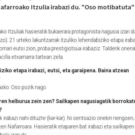
Nafarroako Itzulia irabazi du. "Oso motibatuta"
ko Itzuliak hasieratik bukaerara protagonista nagusia izan du
o). 21 urteko lakuntzarrak itzuliko lehendabiziko etapa irab
rriari eutsi zion, proba prestigiotsua irabaziz. Talderik onen
illa etxarriarra tartean zela.
iziko etapa irabazi, eutsi, eta garaipena. Baina atzean
?
asko. Oso pozik nago.
aren helburua zein zen? Sailkapen nagusiagatik borrokat
?
k irabazi nahi dituzte (kar-kar). Ni sentsazio onekin nengoen,
zen Nafarroara. Hasieratik etaparen bat irabazi eta sailkapen
hala izan da.