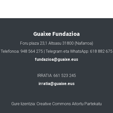
Guaixe Fundazioa
Foru plaza 23,1 Altsasu 31800 (Nafarroa)
Telefonoa: 948 564 275 | Telegram eta WhatsApp: 618 882 675
fundazioa@guaixe.eus
IRRATIA: 661 523 245
irratia@guaixe.eus
Gure lizentzia
: Creative Commons Aitortu Partekatu