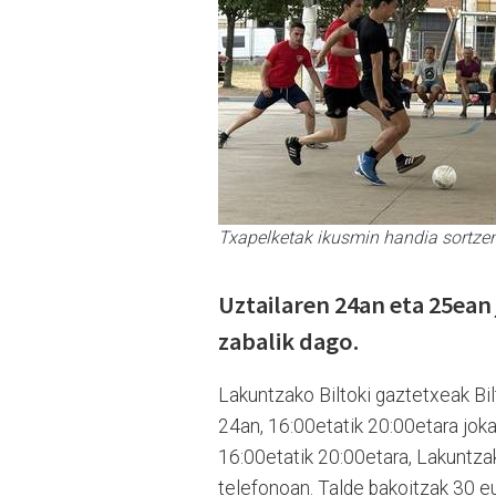
Txapelketak ikusmin handia sortze
Uztailaren 24an eta 25ean
zabalik dago.
Lakuntzako Biltoki gaztetxeak Bil
24an, 16:00etatik 20:00etara joka
16:00etatik 20:00etara, Lakuntza
telefonoan. Talde bakoitzak 30 eu