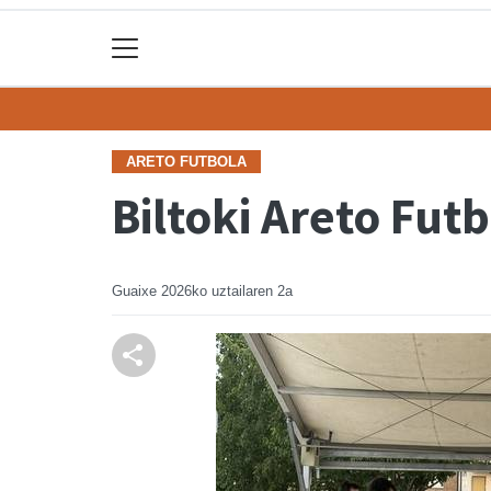
ARETO FUTBOLA
Biltoki Areto Fut
Guaixe
2026ko uztailaren 2a