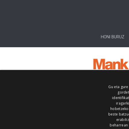
HONI BURUZ
Gu eta gure
gordet
identifika
iragark
hobetzeko
beste batzu
erabili
beharrean 