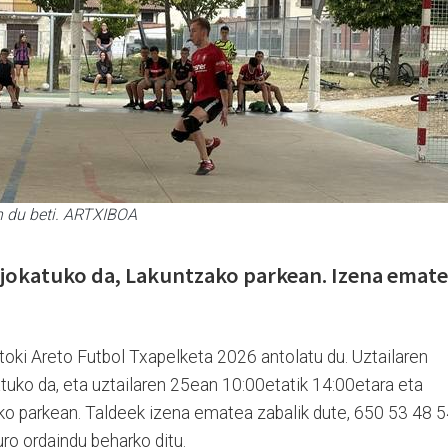
n du beti. ARTXIBOA
 jokatuko da, Lakuntzako parkean. Izena emat
toki Areto Futbol Txapelketa 2026 antolatu du. Uztailaren
tuko da, eta uztailaren 25ean 10:00etatik 14:00etara eta
ko parkean. Taldeek izena ematea zabalik dute, 650 53 48 
ro ordaindu beharko ditu.