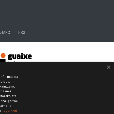
ARAKO
RSS
×
 informazioa
lbidea,
skaintzeko,
rbitzuak
etarako eta
 ezaugarriak
 baimena
zu
Iragarkien