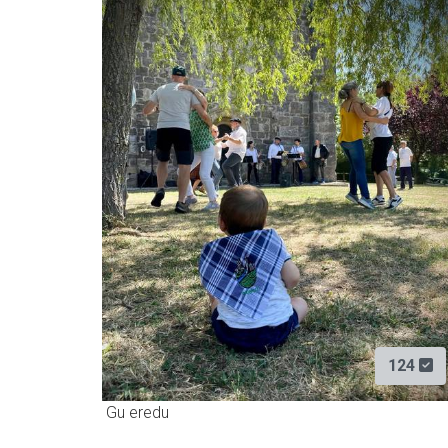
124
Gu eredu