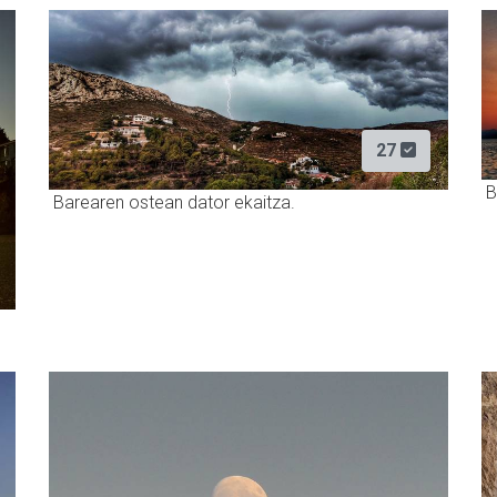
27
B
Barearen ostean dator ekaitza.