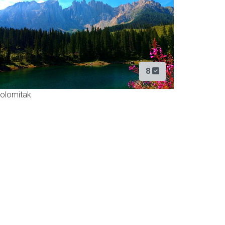
8
olomitak