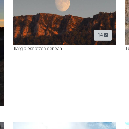
14
Ilargia esnatzen denean
B