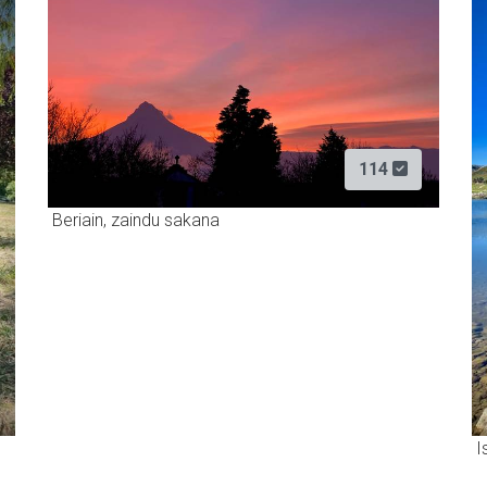
114
Beriain, zaindu sakana
I