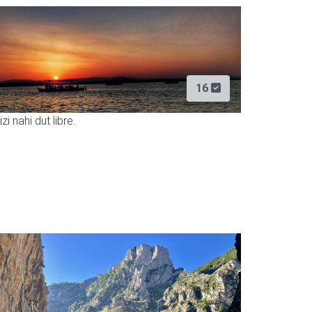
16
izi nahi dut libre.