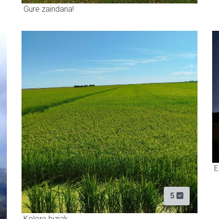
Gure zaindaria!
E
5
Kolore biziak