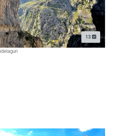
13
idelagun