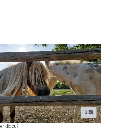
3
er diozu?