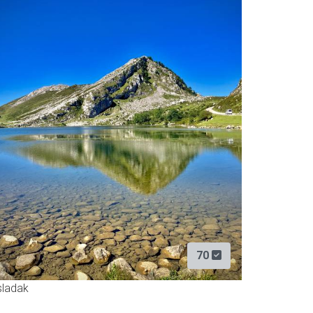
70
sladak