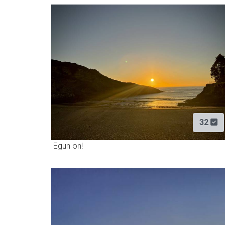
32
Egun on!