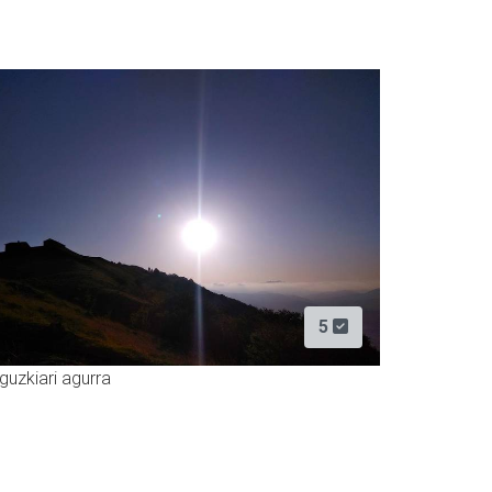
5
guzkiari agurra