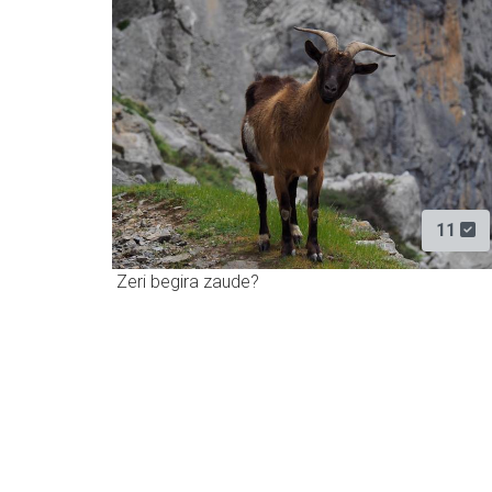
11
Zeri begira zaude?