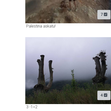
7
Palestina askatu!
4
3 -1=2