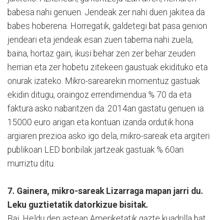
babesa nahi genuen. Jendeak zer nahi duen jakitea da
babes hoberena. Horregatik, galdetegi bat pasa genion
jendeari eta jendeak esan zuen taberna nahi zuela,
baina, hortaz gain, ikusi behar zen zer behar zeuden
herrian eta zer hobetu zitekeen gaustuak ekidituko eta
onurak izateko. Mikro-sarearekin momentuz gastuak
ekidin ditugu, oraingoz errendimendua % 70 da eta
faktura asko nabaritzen da. 2014an gastatu genuen ia
15000 euro arigan eta kontuan izanda ordutik hona
argiaren prezioa asko igo dela, mikro-sareak eta argiteri
publikoan LED bonbilak jartzeak gastuak % 60an
murriztu ditu.
7. Gainera, mikro-sareak Lizarraga mapan jarri du.
Leku guztietatik datorkizue bisitak.
Bai. Heldu den astean Ameriketatik gazte kuadrilla bat