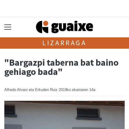
LIZARRAGA
"Bargazpi taberna bat baino
gehiago bada"
Alfredo Alvaro eta Erkuden Ruiz
2019ko ekainaren 14a