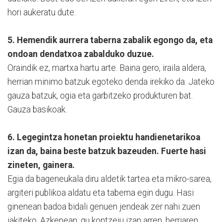
hori aukeratu dute.
5. Hemendik aurrera taberna zabalik egongo da, eta
ondoan dendatxoa zabalduko duzue.
Oraindik ez, martxa hartu arte. Baina gero, iraila aldera,
herrian minimo batzuk egoteko denda irekiko da. Jateko
gauza batzuk, ogia eta garbitzeko produkturen bat.
Gauza basikoak.
6. Legegintza honetan proiektu handienetarikoa
izan da, baina beste batzuk bazeuden. Fuerte hasi
zineten, gainera.
Egia da bageneukala diru aldetik tartea eta mikro-sarea,
argiteri publikoa aldatu eta taberna egin dugu. Hasi
ginenean badoa bidali genuen jendeak zer nahi zuen
jakiteko. Azkenean, gu kontzeju izan arren, herriaren