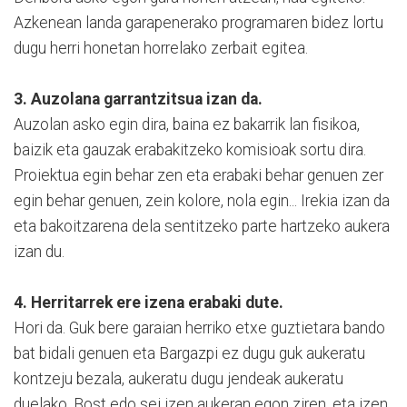
Azkenean landa garapenerako programaren bidez lortu
dugu herri honetan horrelako zerbait egitea.
3. Auzolana garrantzitsua izan da.
Auzolan asko egin dira, baina ez bakarrik lan fisikoa,
baizik eta gauzak erabakitzeko komisioak sortu dira.
Proiektua egin behar zen eta erabaki behar genuen zer
egin behar genuen, zein kolore, nola egin... Irekia izan da
eta bakoitzarena dela sentitzeko parte hartzeko aukera
izan du.
4. Herritarrek ere izena erabaki dute.
Hori da. Guk bere garaian herriko etxe guztietara bando
bat bidali genuen eta Bargazpi ez dugu guk aukeratu
kontzeju bezala, aukeratu dugu jendeak aukeratu
duelako. Bost edo sei izen aukeran egon ziren, eta izen