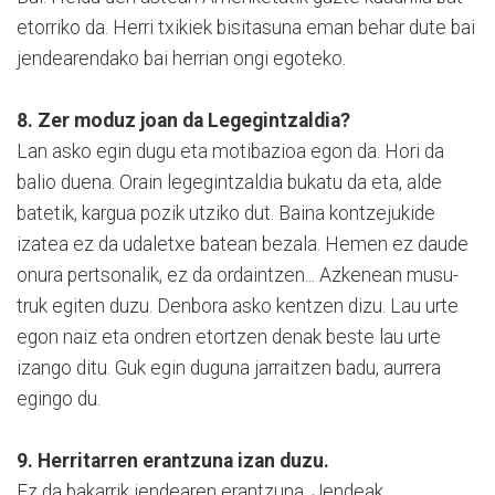
etorriko da. Herri txikiek bisitasuna eman behar dute bai
jendearendako bai herrian ongi egoteko.
8. Zer moduz joan da Legegintzaldia?
Lan asko egin dugu eta motibazioa egon da. Hori da
balio duena. Orain legegintzaldia bukatu da eta, alde
batetik, kargua pozik utziko dut. Baina kontzejukide
izatea ez da udaletxe batean bezala. Hemen ez daude
onura pertsonalik, ez da ordaintzen... Azkenean musu-
truk egiten duzu. Denbora asko kentzen dizu. Lau urte
egon naiz eta ondren etortzen denak beste lau urte
izango ditu. Guk egin duguna jarraitzen badu, aurrera
egingo du.
9. Herritarren erantzuna izan duzu.
Ez da bakarrik jendearen erantzuna. Jendeak