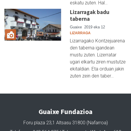
eskatu zuten. Hal…
Lizarragak badu
taberna
Guaixe
2019 eka 12
LIZARRAGA
Lizarragako Kontzejuarena
den taberna igandean
mustu zuten. Lizerratar
ugari elkartu ziren mustutze
ekitaldian. Eta orduan jakin
zuten zein den taber…
Guaixe Fundazioa
Foru plaza 23,1 Altsasu 31800 (Nafarroa)