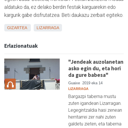
aldatuko da, ez delako berdin festak karguarekin edo
kargurik gabe disfrutatzea. Beti daukazu zerbait egiteko.
GIZARTEA
LIZARRAGA
Erlazionatuak
"Jendeak auzolanetan
asko egin du, eta hori
da gure babesa"
Guaixe
2019 eka 14
LIZARRAGA
Bargazpi taberna mustu
zuten igandean Lizarragan.
Legegintzaldia hasi zenean
herritarrei zer nahi zuten
galdetu zieten, eta taberna