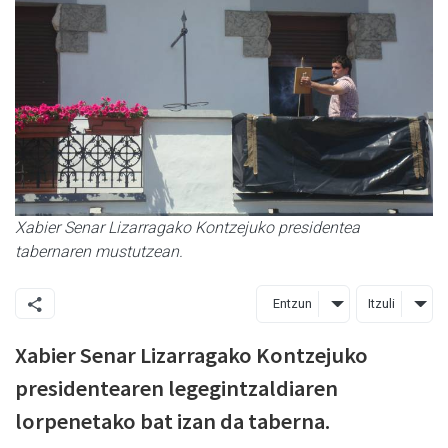
Xabier Senar Lizarragako Kontzejuko presidentea
tabernaren mustutzean.
Entzun
Itzuli
Xabier Senar Lizarragako Kontzejuko
presidentearen legegintzaldiaren
lorpenetako bat izan da taberna.