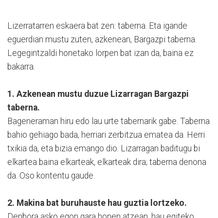
Lizerratarren eskaera bat zen: taberna. Eta igande
eguerdian mustu zuten, azkenean, Bargazpi taberna.
Legegintzaldi honetako lorpen bat izan da, baina ez
bakarra.
1. Azkenean mustu duzue Lizarragan Bargazpi
taberna.
Bageneraman hiru edo lau urte tabernarik gabe. Taberna
bahio gehiago bada, herriari zerbitzua ematea da. Herri
txikia da, eta bizia emango dio. Lizarragan baditugu bi
elkartea baina elkarteak, elkarteak dira; taberna denona
da. Oso kontentu gaude.
2. Makina bat buruhauste hau guztia lortzeko.
Denbora asko egon gara honen atzean, hau egiteko.