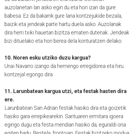
auzolanetan lan asko egin du eta hori izan da gure
babesa. Ez da bakarrik gure lana kontzejukide bezala,
baizik eta jendeak parte hartu duela asko. Auzolanak
dira herri txiki hauetan bizitza ematen dutenak. Jendeak
bizi dituelako eta hori berea dela konturatzen delako.
10. Noren esku utziko duzu kargua?
Unai Navarro izango da hemengo erregidorea eta hiru
kontzejal egongo dira.
11. Larunbatean kargua utzi, eta festak hasten dira
ere.
Larunbatean San Adrian festak hasiko dira eta goizetik
hasiko gara errepikearekin. Santuaren ermitara igoera
egingo dugu eta festa mendian hasiko da, eguraldi ona
egiten badu. Bestela, frontoian. Festak bizitzeko modua