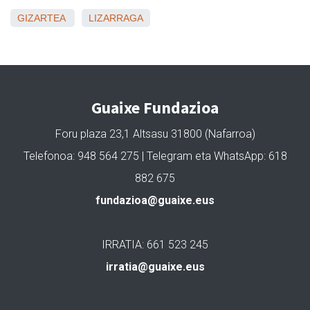
GIZARTEA
LIZARRAGA
Guaixe Fundazioa
Foru plaza 23,1 Altsasu 31800 (Nafarroa)
Telefonoa: 948 564 275 | Telegram eta WhatsApp: 618
882 675
fundazioa@guaixe.eus
IRRATIA: 661 523 245
irratia@guaixe.eus