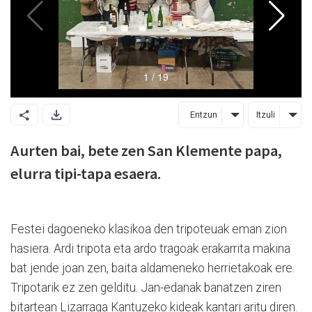
Entzun
Itzuli
Aurten bai, bete zen San Klemente papa,
elurra tipi-tapa esaera.
Festei dagoeneko klasikoa den tripoteuak eman zion
hasiera. Ardi tripota eta ardo tragoak erakarrita makina
bat jende joan zen, baita aldameneko herrietakoak ere.
Tripotarik ez zen gelditu. Jan-edanak banatzen ziren
bitartean Lizarraga Kantuzeko kideak kantari aritu diren.