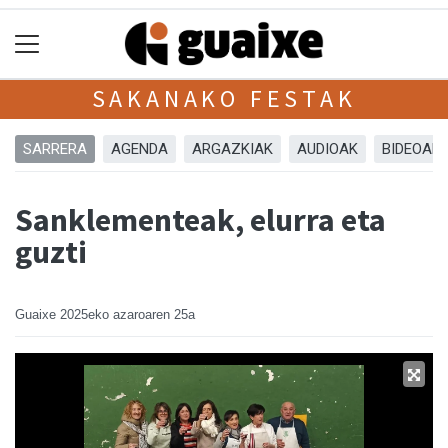
SAKANAKO FESTAK
SARRERA
AGENDA
ARGAZKIAK
AUDIOAK
BIDEOAK
Sanklementeak, elurra eta
guzti
Guaixe
2025eko azaroaren 25a