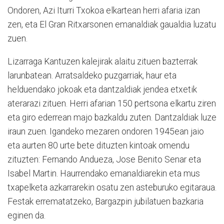
Ondoren, Azi Iturri Txokoa elkartean herri afaria izan
zen, eta El Gran Ritxarsonen emanaldiak gaualdia luzatu
zuen.
Lizarraga Kantuzen kalejirak alaitu zituen bazterrak
larunbatean. Arratsaldeko puzgarriak, haur eta
helduendako jokoak eta dantzaldiak jendea etxetik
aterarazi zituen. Herri afarian 150 pertsona elkartu ziren
eta giro ederrean majo bazkaldu zuten. Dantzaldiak luze
iraun zuen. Igandeko mezaren ondoren 1945ean jaio
eta aurten 80 urte bete dituzten kintoak omendu
zituzten: Fernando Andueza, Jose Benito Senar eta
Isabel Martin. Haurrendako emanaldiarekin eta mus
txapelketa azkarrarekin osatu zen asteburuko egitaraua.
Festak errematatzeko, Bargazpin jubilatuen bazkaria
eginen da.