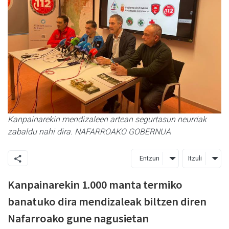
Kanpainarekin mendizaleen artean segurtasun neurriak
zabaldu nahi dira. NAFARROAKO GOBERNUA
Entzun
Itzuli
Kanpainarekin 1.000 manta termiko
banatuko dira mendizaleak biltzen diren
Nafarroako gune nagusietan