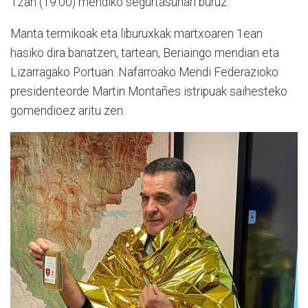
12an (19:00) mendiko segurtasunari buruz.
Manta termikoak eta liburuxkak martxoaren 1ean
hasiko dira banatzen, tartean, Beriaingo mendian eta
Lizarragako Portuan. Nafarroako Mendi Federazioko
presidenteorde Martin Montañes istripuak saihesteko
gomendioez aritu zen.