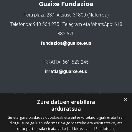
Guaixe Fundazioa
Foru plaza 23,1 Altsasu 31800 (Nafarroa)
Telefonoa: 948 564 275 | Telegram eta WhatsApp: 618
882 675
fundazioa@guaixe.eus
IRRATIA: 661 523 245
irratia@guaixe.eus
Gure lizentzia
: Creative Commons Aitortu Partekatu
×
Zure datuen erabilera
arduratsua
Codesyntaxek garatua
Gu eta gure bazkideek cookieak eta antzeko teknologiak erabiltzen
ditugu zure gailuan informazioa gordetzeko eta eskuratzeko, eta
datu pertsonalak tratatzeko (adibidez, zure IP helbidea,