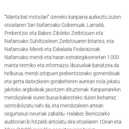
"Manta bat motxilan" izeneko kanpaina aurkeztu zuten
otsailaren 3an Nafarroako Gobernuak, Larrialdi,
Prebentzio eta Babes Zibileko Zerbitzuen eta
Nafarroako Suhiltzaileen Zerbitzuaren bitartez, eta
Nafarroako Mendi eta Eskalada Federazioak.
Nafarroako mendi eta haran estrategikoenetan 1.000
manta termiko eta informazio liburuxkak banatzea da
helburua, mendi istripuen prebentziorako gomendioak
eta gerta daitezkeen gorabeheren aurrean nola jokatu
jakiteko argibideak jasotzen dituztenak. Kanpainarekin
mendizaleak euren burua babesteko duten beharraz
sentsibilizatu nahi da, eta mendizaleen artean
segurtasun neurriak zabaldu. Halaber, Berriozarko
auditorian bi hitzaldi antolatu dira otsailaren 10ean eta