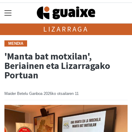
LIZARRAGA
MENDIA
'Manta bat motxilan',
Beriainen eta Lizarragako
Portuan
Maider Betelu Ganboa
2026ko otsailaren 11