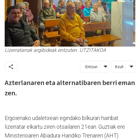
Lizerratarrak argibideak entzuten. UTZITAKOA
Entzun
Itzuli
Azterlanaren eta alternatibaren berri eman
zen.
Ergoienako udaletxean egindako bilkuran hainbat
lizerratar elkartu ziren otsailaren 21ean. Guztiak ere
Ministerioaren Abiadura Handiko Trenaren (AHT)