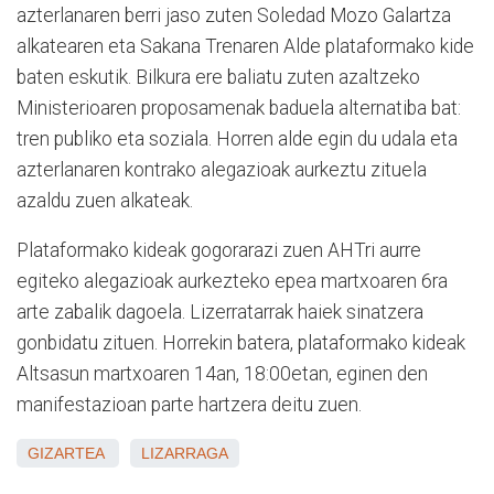
azterlanaren berri jaso zuten Soledad Mozo Galartza
alkatearen eta Sakana Trenaren Alde plataformako kide
baten eskutik. Bilkura ere baliatu zuten azaltzeko
Ministerioaren proposamenak baduela alternatiba bat:
tren publiko eta soziala. Horren alde egin du udala eta
azterlanaren kontrako alegazioak aurkeztu zituela
azaldu zuen alkateak.
Plataformako kideak gogorarazi zuen AHTri aurre
egiteko alegazioak aurkezteko epea martxoaren 6ra
arte zabalik dagoela. Lizerratarrak haiek sinatzera
gonbidatu zituen. Horrekin batera, plataformako kideak
Altsasun martxoaren 14an, 18:00etan, eginen den
manifestazioan parte hartzera deitu zuen.
GIZARTEA
LIZARRAGA