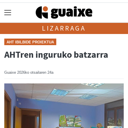
LIZARRAGA
AHT IBILBIDE PROIEKTUA
AHTren inguruko batzarra
Guaixe
2026ko otsailaren 24a