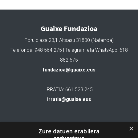
Guaixe Fundazioa
Foru plaza 23,1 Altsasu 31800 (Nafarroa)
Telefonoa: 948 564 275 | Telegram eta WhatsApp: 618
882 675
fundazioa@guaixe.eus
IRRATIA: 661 523 245
irratia@guaixe.eus
Gure lizentzia
: Creative Commons Aitortu Partekatu
×
Zure datuen erabilera