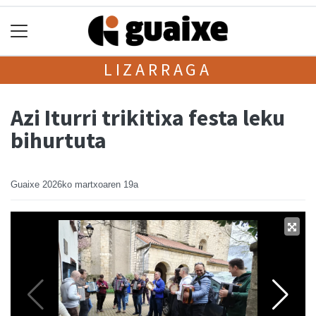
LIZARRAGA
Azi Iturri trikitixa festa leku
bihurtuta
Guaixe
2026ko martxoaren 19a