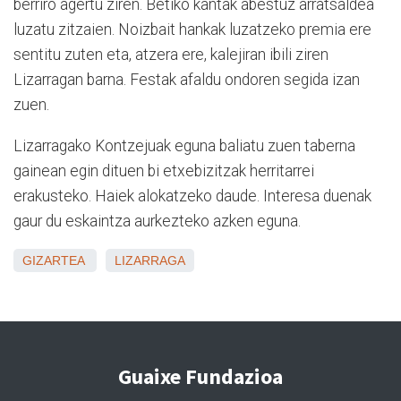
berriro agertu ziren. Betiko kantak abestuz arratsaldea
luzatu zitzaien. Noizbait hankak luzatzeko premia ere
sentitu zuten eta, atzera ere, kalejiran ibili ziren
Lizarragan barna. Festak afaldu ondoren segida izan
zuen.
Lizarragako Kontzejuak eguna baliatu zuen taberna
gainean egin dituen bi etxebizitzak herritarrei
erakusteko. Haiek alokatzeko daude. Interesa duenak
gaur du eskaintza aurkezteko azken eguna.
GIZARTEA
LIZARRAGA
Guaixe Fundazioa