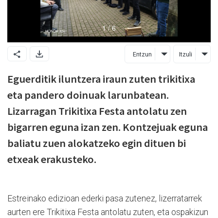
Entzun
Itzuli
Eguerditik iluntzera iraun zuten trikitixa
eta pandero doinuak larunbatean.
Lizarragan Trikitixa Festa antolatu zen
bigarren eguna izan zen. Kontzejuak eguna
baliatu zuen alokatzeko egin dituen bi
etxeak erakusteko.
Estreinako edizioan ederki pasa zutenez, lizerratarrek
aurten ere Trikitixa Festa antolatu zuten, eta ospakizun