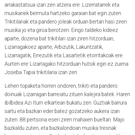
arrakastatsua izan zen atzera ere. Lizerratarrek eta
musikariek bermuta hartzeko garaian bat egin zuten.
Trikitilariak eta pandero joleak orduan bertan hasi ziren
musika jo eta giroa berotzen. Eingo taldeko kideez
aparte, dozena bat trikitilari izan ziren hitzorduan,
Lizarragakoez aparte, Arbizutik, Lakuntzatik,
Lizarragatik, Errezutik eta Lasartetik etorritakoak ere.
Aurten ere Lizarragako hitzorduan hutsik egin ez zuena
Joseba Tapia trikitilaria izan zen.
Lehen topaketa horren ondoren, trikiti eta pandero
doinuak Lizarragan barreiatu zituen kalejira batek. Haren
ibilbidea Azi Iturri elkartean bukatu zen. Guztiak barrura
sartu eta bazkari eder batez gozatzeko aukera izan
zuten. 88 pertsona eseri ziren mahaien bueltan. Majo
bazkaldu zuten, eta bazkalondoan musika tresnak