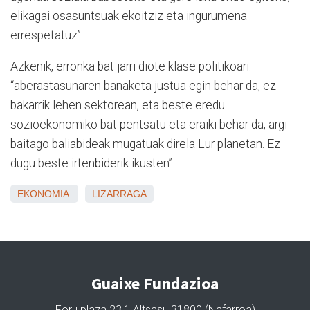
elikagai osasuntsuak ekoitziz eta ingurumena
errespetatuz”.
Azkenik, erronka bat jarri diote klase politikoari:
“aberastasunaren banaketa justua egin behar da, ez
bakarrik lehen sektorean, eta beste eredu
sozioekonomiko bat pentsatu eta eraiki behar da, argi
baitago baliabideak mugatuak direla Lur planetan. Ez
dugu beste irtenbiderik ikusten”.
EKONOMIA
LIZARRAGA
Guaixe Fundazioa
Foru plaza 23,1 Altsasu 31800 (Nafarroa)