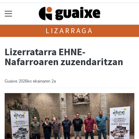
LIZARRAGA
Lizerratarra EHNE-
Nafarroaren zuzendaritzan
Guaixe
2026ko ekainaren 2a