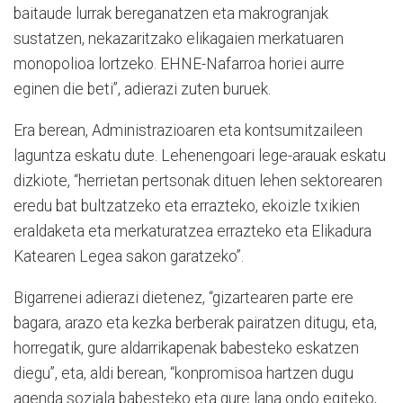
baitaude lurrak bereganatzen eta makrogranjak
sustatzen, nekazaritzako elikagaien merkatuaren
monopolioa lortzeko. EHNE-Nafarroa horiei aurre
eginen die beti”, adierazi zuten buruek.
Era berean, Administrazioaren eta kontsumitzaileen
laguntza eskatu dute. Lehenengoari lege-arauak eskatu
dizkiote, “herrietan pertsonak dituen lehen sektorearen
eredu bat bultzatzeko eta errazteko, ekoizle txikien
eraldaketa eta merkaturatzea errazteko eta Elikadura
Katearen Legea sakon garatzeko”.
Bigarrenei adierazi dietenez, “gizartearen parte ere
bagara, arazo eta kezka berberak pairatzen ditugu, eta,
horregatik, gure aldarrikapenak babesteko eskatzen
diegu”, eta, aldi berean, “konpromisoa hartzen dugu
agenda soziala babesteko eta gure lana ondo egiteko,