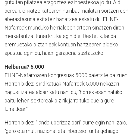
gutxitan pilatzea eragoztea ezinbestekoa jo du. Aldi
berean, elikatze katearen hainbat mailatan sortzen den
aberastasuna ekitatez banatzea eskatu du. EHNE-
Nafarroak munduko herrialdeen artean sinatzen diren
merkataritza itunei kritika egin die. Bestetik, landa
eremuetako biztanleak kontuan hartzearen aldeko
apustua egin du, haien garapena sustatzeko.
Helburua? 5.000
EHNE-Nafarroaren kongresuak 5000 baietz leloa zuen.
Horren bidez, sindikatuak Nafarroak 5.000 nekazari
nagusi izatea aldarrikatu nahi du, “horrek esan nahiko
baitu lehen sektoreak bizirik jarraituko duela gure
lurraldean”.
Horren bidez, “landa-uberizazioari” aurre egin nahi zaio,
“gero eta multinazional eta inbertsio funts gehiago