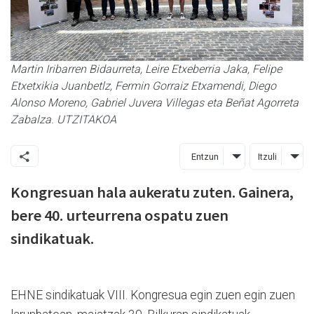
Martin Iribarren Bidaurreta, Leire Etxeberria Jaka, Felipe
Etxetxikia Juanbetlz, Fermin Gorraiz Etxamendi, Diego
Alonso Moreno, Gabriel Juvera Villegas eta Beñat Agorreta
Zabalza. UTZITAKOA
Entzun
Itzuli
Kongresuan hala aukeratu zuten. Gainera,
bere 40. urteurrena ospatu zuen
sindikatuak.
EHNE sindikatuak VIII. Kongresua egin zuen egin zuen