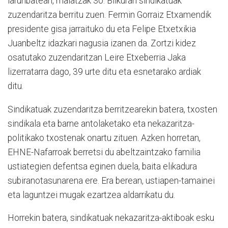
larunbatean, maiatzak 30. Bilkuran sindikatuak
zuzendaritza berritu zuen. Fermin Gorraiz Etxamendik
presidente gisa jarraituko du eta Felipe Etxetxikia
Juanbeltz idazkari nagusia izanen da. Zortzi kidez
osatutako zuzendaritzan Leire Etxeberria Jaka
lizerratarra dago, 39 urte ditu eta esnetarako ardiak
ditu.
Sindikatuak zuzendaritza berritzearekin batera, txosten
sindikala eta barne antolaketako eta nekazaritza-
politikako txostenak onartu zituen. Azken horretan,
EHNE-Nafarroak berretsi du abeltzaintzako familia
ustiategien defentsa eginen duela, baita elikadura
subiranotasunarena ere. Era berean, ustiapen-tamainei
eta laguntzei mugak ezartzea aldarrikatu du.
Horrekin batera, sindikatuak nekazaritza-aktiboak esku