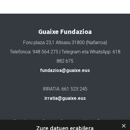
Guaixe Fundazioa
Foru plaza 23,1 Altsasu 31800 (Nafarroa)
Telefonoa: 948 564 275 | Telegram eta WhatsApp: 618
882 675
fundazioa@guaixe.eus
IRRATIA: 661 523 245
irratia@guaixe.eus
Gure lizentzia
: Creative Commons Aitortu Partekatu
×
Zure datuen erabilera