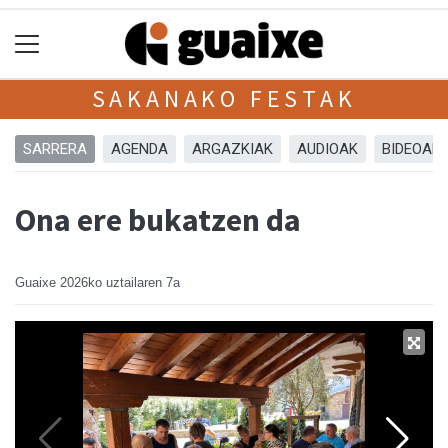
SAKANAKO FESTAK
SARRERA
AGENDA
ARGAZKIAK
AUDIOAK
BIDEOAK
Ona ere bukatzen da
Guaixe
2026ko uztailaren 7a