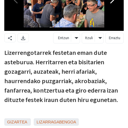
Entzun
Itzuli
Erraztu
Lizerrengotarrek festetan eman dute
asteburua. Herritarren eta bisitarien
gozagarri, auzateak, herri afariak,
haurrendako puzgarriak, akrobaziak,
fanfarrea, kontzertua eta giro ederra izan
dituzte festek iraun duten hiru egunetan.
GIZARTEA
LIZARRAGABENGOA