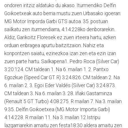
ondoren iritziz aldatuko du akaso. Iturmendiko Delfin
Goikoetxeak auto berria mustu zuen Urbasako igoeran:
MG Motor Imporda Garbi GTS autoa. 35. postuan
sailkatu zen iturmendiarra, 4:14:228ko denborarekin.
Aldiz, Garikoitz Floresek ez zuen irteera hartu, azken
orduan enbragea apurtu baitzitzaion. Nahiz eta
konpontzen saiatu, ezinezkoa izan zen eta ezin izan
zuen parte hartu. Sailkapena1. Pedro Roca (Silver Car)
3:20:124. CM taldean 1. Na 6. mailan 1. 2. Pantxo
Egozkue (Speed Car GT R) 3:24.826. CM taldean 2. Na
6. mailan 2. 3. Egoi Eder Valdés (Silver Car) 3:24.873.
CM taldean 3. Na 6. mailan 3. 28. Iñaki Gastaminza
(Renault 5 GT Turbo) 4:08.275. R mailan 7. Na 3. mailan
9.35. Delfin Goikoetxea (MG Motor Importa Garbi)
4:14.228. R mailan 11. Na 3. mailan 12.Istripu
lazgarriarekin amaitu zen festa18:30 aldera amaitu zen