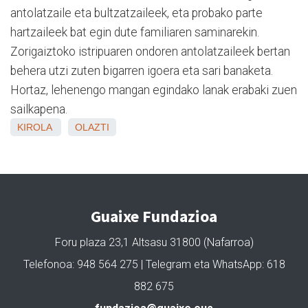
antolatzaile eta bultzatzaileek, eta probako parte
hartzaileek bat egin dute familiaren saminarekin.
Zorigaiztoko istripuaren ondoren antolatzaileek bertan
behera utzi zuten bigarren igoera eta sari banaketa.
Hortaz, lehenengo mangan egindako lanak erabaki zuen
sailkapena.
KIROLA
OLAZTI
Guaixe Fundazioa
Foru plaza 23,1 Altsasu 31800 (Nafarroa)
Telefonoa: 948 564 275 | Telegram eta WhatsApp: 618
882 675