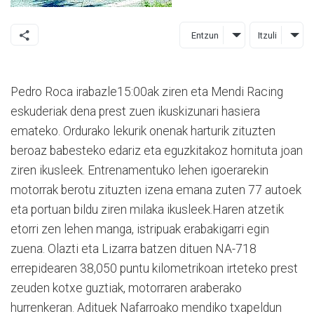
Entzun
Itzuli
Pedro Roca irabazle15:00ak ziren eta Mendi Racing
eskuderiak dena prest zuen ikuskizunari hasiera
emateko. Ordurako lekurik onenak harturik zituzten
beroaz babesteko edariz eta eguzkitakoz hornituta joan
ziren ikusleek. Entrenamentuko lehen igoerarekin
motorrak berotu zituzten izena emana zuten 77 autoek
eta portuan bildu ziren milaka ikusleek.Haren atzetik
etorri zen lehen manga, istripuak erabakigarri egin
zuena. Olazti eta Lizarra batzen dituen NA-718
errepidearen 38,050 puntu kilometrikoan irteteko prest
zeuden kotxe guztiak, motorraren araberako
hurrenkeran. Adituek Nafarroako mendiko txapeldun