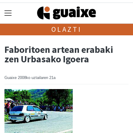
OLAZTI
Faboritoen artean erabaki
zen Urbasako Igoera
Guaixe
2008ko uztailaren 21a