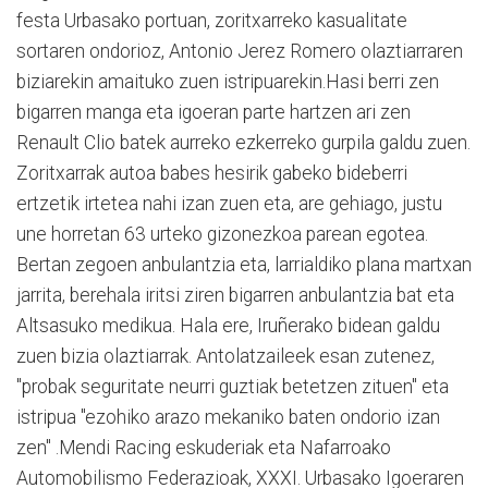
festa Urbasako portuan, zoritxarreko kasualitate
sortaren ondorioz, Antonio Jerez Romero olaztiarraren
biziarekin amaituko zuen istripuarekin.Hasi berri zen
bigarren manga eta igoeran parte hartzen ari zen
Renault Clio batek aurreko ezkerreko gurpila galdu zuen.
Zoritxarrak autoa babes hesirik gabeko bideberri
ertzetik irtetea nahi izan zuen eta, are gehiago, justu
une horretan 63 urteko gizonezkoa parean egotea.
Bertan zegoen anbulantzia eta, larrialdiko plana martxan
jarrita, berehala iritsi ziren bigarren anbulantzia bat eta
Altsasuko medikua. Hala ere, Iruñerako bidean galdu
zuen bizia olaztiarrak. Antolatzaileek esan zutenez,
"probak seguritate neurri guztiak betetzen zituen" eta
istripua "ezohiko arazo mekaniko baten ondorio izan
zen" .Mendi Racing eskuderiak eta Nafarroako
Automobilismo Federazioak, XXXI. Urbasako Igoeraren