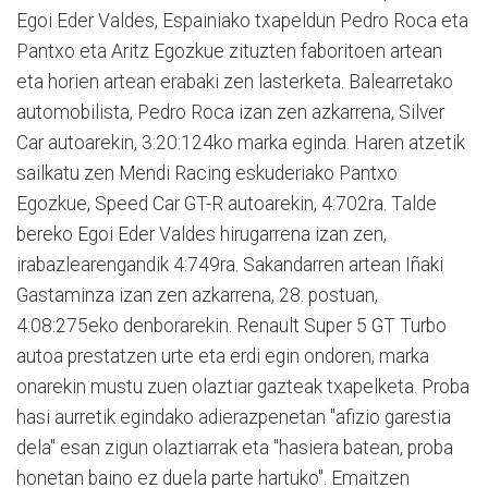
Egoi Eder Valdes, Espainiako txapeldun Pedro Roca eta
Pantxo eta Aritz Egozkue zituzten faboritoen artean
eta horien artean erabaki zen lasterketa. Balearretako
automobilista, Pedro Roca izan zen azkarrena, Silver
Car autoarekin, 3:20:124ko marka eginda. Haren atzetik
sailkatu zen Mendi Racing eskuderiako Pantxo
Egozkue, Speed Car GT-R autoarekin, 4:702ra. Talde
bereko Egoi Eder Valdes hirugarrena izan zen,
irabazlearengandik 4:749ra. Sakandarren artean Iñaki
Gastaminza izan zen azkarrena, 28. postuan,
4:08:275eko denborarekin. Renault Super 5 GT Turbo
autoa prestatzen urte eta erdi egin ondoren, marka
onarekin mustu zuen olaztiar gazteak txapelketa. Proba
hasi aurretik egindako adierazpenetan "afizio garestia
dela" esan zigun olaztiarrak eta "hasiera batean, proba
honetan baino ez duela parte hartuko". Emaitzen