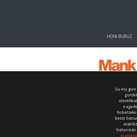
HONI BURUZ
Gu eta gure
gordet
identifika
iragark
hobetzeko
beste batzu
erabili
beharrean 
ezarpen