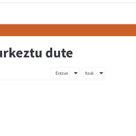
urkeztu dute
Entzun
Itzuli