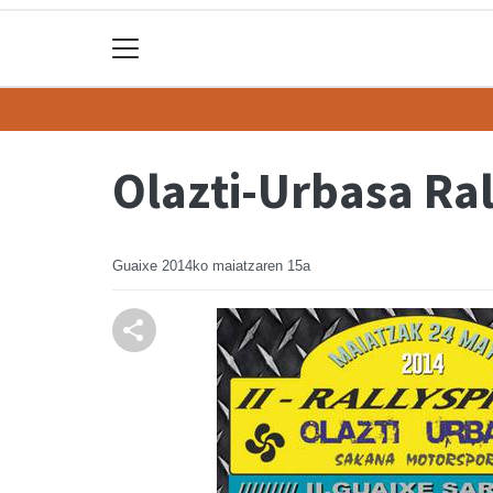
Olazti-Urbasa Ral
Guaixe
2014ko maiatzaren 15a