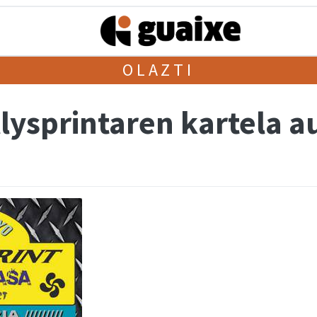
OLAZTI
lysprintaren kartela a