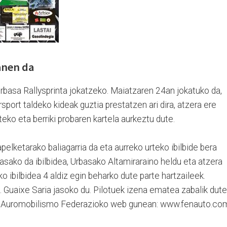
anen da
-Urbasa Rallysprinta jokatzeko. Maiatzaren 24an jokatuko da,
port taldeko kideak guztia prestatzen ari dira, atzera ere
eko eta berriki probaren kartela aurkeztu dute.
elketarako baliagarria da eta aurreko urteko ibilbide bera
pasako da ibilbidea, Urbasako Altamiraraino heldu eta atzera
 ibilbidea 4 aldiz egin beharko dute parte hartzaileek.
I. Guaixe Saria jasoko du. Pilotuek izena ematea zabalik dute
ko Auromobilismo Federazioko web gunean: www.fenauto.co