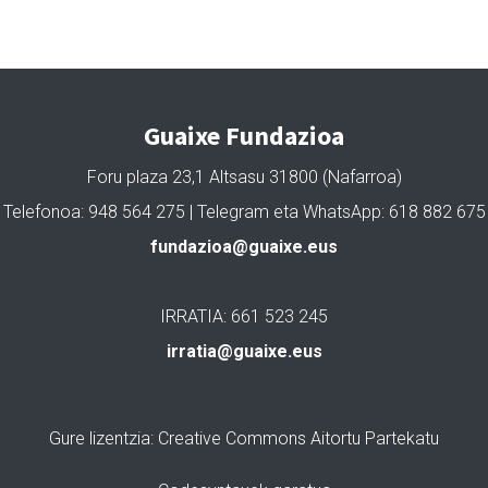
Guaixe Fundazioa
Foru plaza 23,1 Altsasu 31800 (Nafarroa)
Telefonoa: 948 564 275 | Telegram eta WhatsApp: 618 882 675
fundazioa@guaixe.eus
IRRATIA: 661 523 245
irratia@guaixe.eus
Gure lizentzia
: Creative Commons Aitortu Partekatu