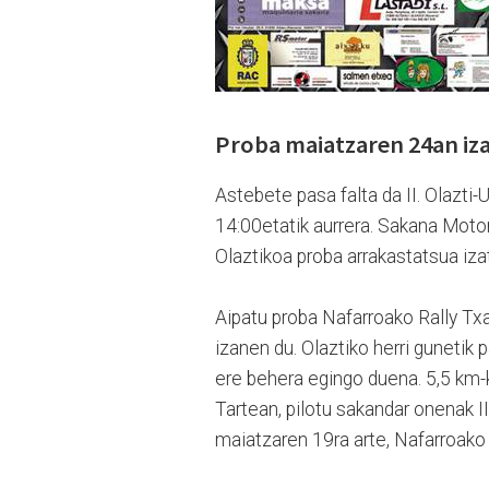
Proba maiatzaren 24an iz
Astebete pasa falta da II. Olazti
14:00etatik aurrera. Sakana Motors
Olaztikoa proba arrakastatsua izat
Aipatu proba Nafarroako Rally Txap
izanen du. Olaztiko herri gunetik 
ere behera egingo duena. 5,5 km-ko
Tartean, pilotu sakandar onenak I
maiatzaren 19ra arte, Nafarroa