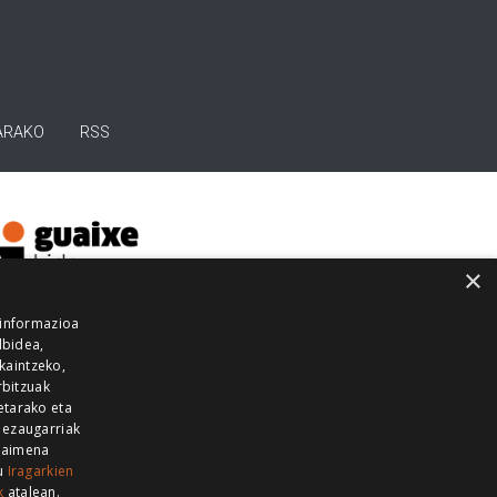
ARAKO
RSS
×
 informazioa
lbidea,
skaintzeko,
rbitzuak
etarako eta
 ezaugarriak
 baimena
zu
Iragarkien
k
atalean.