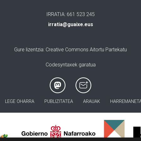
IRRATIA: 661 523 245
irratia@guaixe.eus
Gure lizentzia
: Creative Commons Aitortu Partekatu
Codesyntaxek garatua
LEGE OHARRA
PUBLIZITATEA
ARAUAK
HARREMANET
>