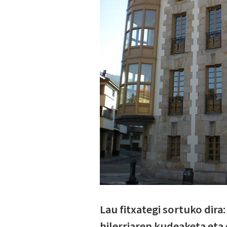
Lau fitxategi sortuko dira
hilerriaren kudeaketa et