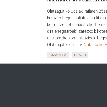
Olatzagutiko Udalak irailaren 25
buruzko Legea baliatuz lau fitxate
bermatzea eta babesteko, bereziki
dira erregistroak: izatezko bikote
euskarazko komunikazioak. Legea ja
Olatzagutiko Udalak
Nafarroako Al
GIZARTEA
OLAZTI