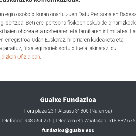
ean egin osoko bilkuran onartu zuen Datu Pertsonalen Babesa
gi sortzea. Beti ere, pertsona fisikoen eskubide oinarrizkoak
 haien ohorea eta norberaren eta familiaren intimitatea. La
en erregistroa, Udan Euskaraz, hilerriaren kudeaketa eta
rraituz, fitxategi horiek sortu dituela jakinarazi du
dizkari Ofizialean
.
Guaixe Fundazioa
Foru plaza 23,1 Altsasu 31800 (Nafarroa)
Telefonoa: 948 564 275 | Telegram eta WhatsApp: 618 882 675
fundazioa@guaixe.eus