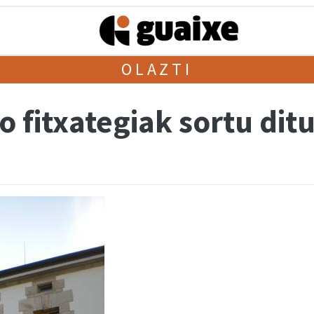
OLAZTI
 fitxategiak sortu dit