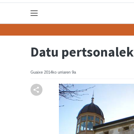
Datu pertsonaleko
Guaixe
2014ko urriaren 9a