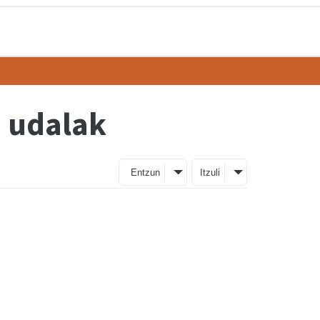
u udalak
Entzun
Itzuli