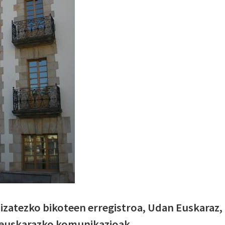
: izatezko bikoteen erregistroa, Udan Euskaraz,
a euskarazko komunikazioak.