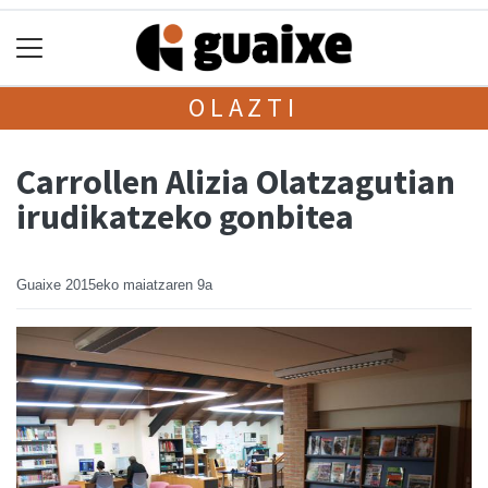
OLAZTI
Carrollen Alizia Olatzagutian
irudikatzeko gonbitea
Guaixe
2015eko maiatzaren 9a