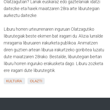
Olatzagutian? Lanak euskaraz edo gaztelaniak idatzi
daitezke eta haiek maiatzaren 28ra arte liburutegian
aurkeztu daitezke.
Liburu horren urteurrenaren inguruan Olatzagutiko
liburutegiak beste ekimen bat iragarri du: Alizia lurralde
miragarria liburuaren irakurketa publikoa. Animatzen
diren guztien artean liburua irakurtzeko gonbitea luzatu
dute maiatzaren 28rako. Bestalde, liburutegian bertan
liburu horren inguruko erakusketa dago. Liburu zozketa
ere iragarri dute liburutegitik.
KULTURA
OLAZTI