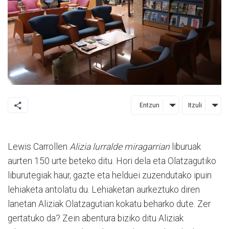
Entzun
Itzuli
Lewis Carrollen
Alizia lurralde miragarrian
liburuak
aurten 150 urte beteko ditu. Hori dela eta Olatzagutiko
liburutegiak haur, gazte eta helduei zuzendutako ipuin
lehiaketa antolatu du. Lehiaketan aurkeztuko diren
lanetan Aliziak Olatzagutian kokatu beharko dute. Zer
gertatuko da? Zein abentura biziko ditu Aliziak