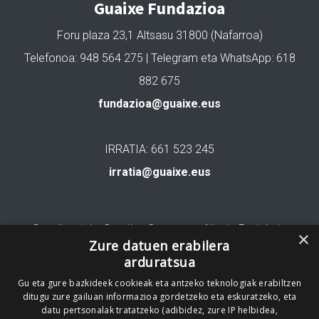
Guaixe Fundazioa
Foru plaza 23,1 Altsasu 31800 (Nafarroa)
Telefonoa: 948 564 275 | Telegram eta WhatsApp: 618
882 675
fundazioa@guaixe.eus
IRRATIA: 661 523 245
irratia@guaixe.eus
Gure lizentzia
: Creative Commons Aitortu Partekatu
×
Zure datuen erabilera
arduratsua
Codesyntaxek garatua
Gu eta gure bazkideek cookieak eta antzeko teknologiak erabiltzen
ditugu zure gailuan informazioa gordetzeko eta eskuratzeko, eta
datu pertsonalak tratatzeko (adibidez, zure IP helbidea,