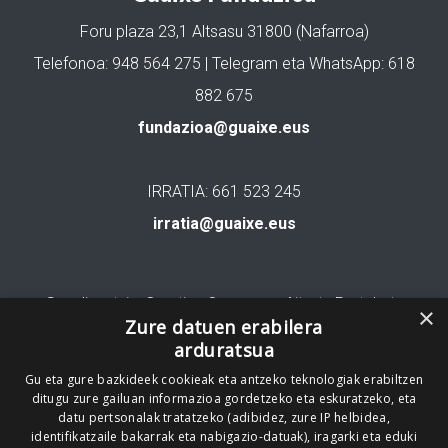
Foru plaza 23,1 Altsasu 31800 (Nafarroa)
Telefonoa: 948 564 275 | Telegram eta WhatsApp: 618
882 675
fundazioa@guaixe.eus
IRRATIA: 661 523 245
irratia@guaixe.eus
Gure lizentzia
: Creative Commons Aitortu Partekatu
×
Zure datuen erabilera
arduratsua
Codesyntaxek garatua
Gu eta gure bazkideek cookieak eta antzeko teknologiak erabiltzen
ditugu zure gailuan informazioa gordetzeko eta eskuratzeko, eta
datu pertsonalak tratatzeko (adibidez, zure IP helbidea,
identifikatzaile bakarrak eta nabigazio-datuak), iragarki eta eduki