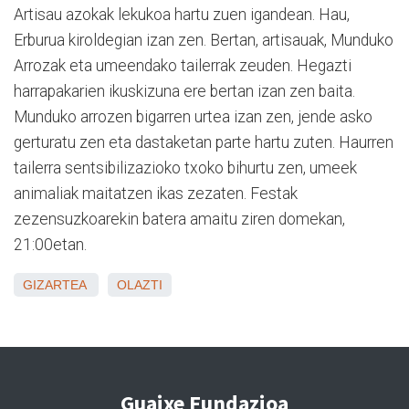
Artisau azokak lekukoa hartu zuen igandean. Hau,
Erburua kiroldegian izan zen. Bertan, artisauak, Munduko
Arrozak eta umeendako tailerrak zeuden. Hegazti
harrapakarien ikuskizuna ere bertan izan zen baita.
Munduko arrozen bigarren urtea izan zen, jende asko
gerturatu zen eta dastaketan parte hartu zuten. Haurren
tailerra sentsibilizazioko txoko bihurtu zen, umeek
animaliak maitatzen ikas zezaten. Festak
zezensuzkoarekin batera amaitu ziren domekan,
21:00etan.
GIZARTEA
OLAZTI
Guaixe Fundazioa