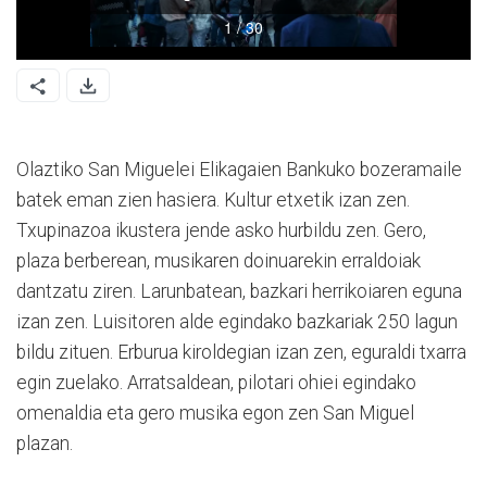
Olaztiko San Miguelei Elikagaien Bankuko bozeramaile
batek eman zien hasiera. Kultur etxetik izan zen.
Txupinazoa ikustera jende asko hurbildu zen. Gero,
plaza berberean, musikaren doinuarekin erraldoiak
dantzatu ziren. Larunbatean, bazkari herrikoiaren eguna
izan zen. Luisitoren alde egindako bazkariak 250 lagun
bildu zituen. Erburua kiroldegian izan zen, eguraldi txarra
egin zuelako. Arratsaldean, pilotari ohiei egindako
omenaldia eta gero musika egon zen San Miguel
plazan.