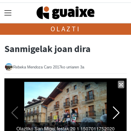
OLAZTI
Sanmigelak joan dira
Rebeka Mendoza Caro
2017ko urriaren 3a