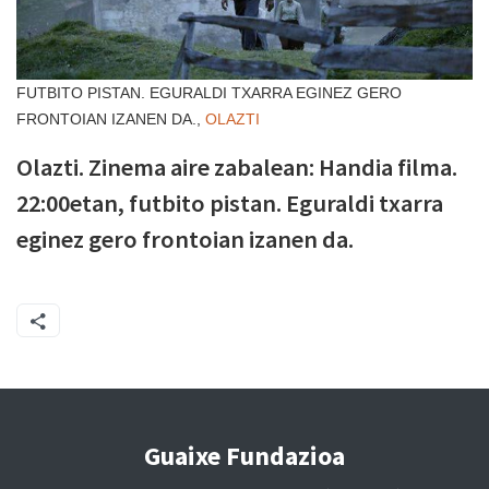
FUTBITO PISTAN. EGURALDI TXARRA EGINEZ GERO
FRONTOIAN IZANEN DA.,
OLAZTI
Olazti. Zinema aire zabalean: Handia filma.
22:00etan, futbito pistan. Eguraldi txarra
eginez gero frontoian izanen da.
Guaixe Fundazioa