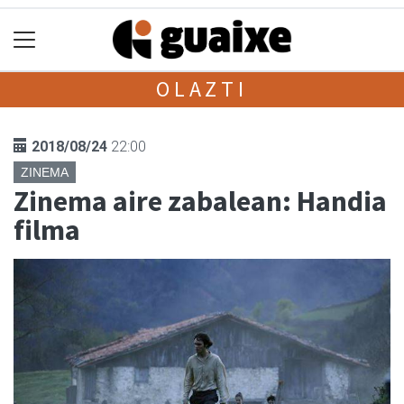
OLAZTI
2018/08/24
22:00
ZINEMA
Zinema aire zabalean: Handia
filma