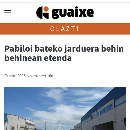
OLAZTI
Pabiloi bateko jarduera behin
behinean etenda
Guaixe
2025eko irailaren 16a