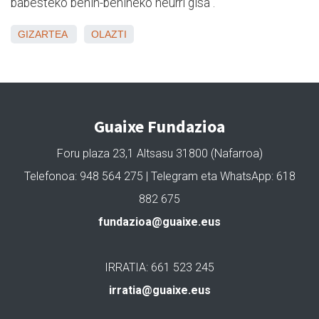
babesteko behin-behineko neurri gisa".
GIZARTEA
OLAZTI
Guaixe Fundazioa
Foru plaza 23,1 Altsasu 31800 (Nafarroa)
Telefonoa: 948 564 275 | Telegram eta WhatsApp: 618
882 675
fundazioa@guaixe.eus
IRRATIA: 661 523 245
irratia@guaixe.eus