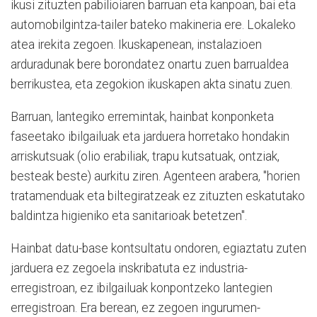
ikusi zituzten pabilioiaren barruan eta kanpoan, bai eta
automobilgintza-tailer bateko makineria ere. Lokaleko
atea irekita zegoen. Ikuskapenean, instalazioen
arduradunak bere borondatez onartu zuen barrualdea
berrikustea, eta zegokion ikuskapen akta sinatu zuen.
Barruan, lantegiko erremintak, hainbat konponketa
faseetako ibilgailuak eta jarduera horretako hondakin
arriskutsuak (olio erabiliak, trapu kutsatuak, ontziak,
besteak beste) aurkitu ziren. Agenteen arabera, "horien
tratamenduak eta biltegiratzeak ez zituzten eskatutako
baldintza higieniko eta sanitarioak betetzen".
Hainbat datu-base kontsultatu ondoren, egiaztatu zuten
jarduera ez zegoela inskribatuta ez industria-
erregistroan, ez ibilgailuak konpontzeko lantegien
erregistroan. Era berean, ez zegoen ingurumen-