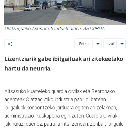
Olatzagutiko Arkinorruti industrialdea. ARTXIBOA
Entzun
Itzuli
Lizentziarik gabe ibilgailuak ari zitekeelako
hartu da neurria.
Altsasuko kuarteleko guardia civilak eta Sepronako
agenteak Olatzagutiko industria pabilioi batean
ibilgailuak konpontzeko jarduera egiten ari zelakoan,
administrazio-ikuskapena egin zuten. Guardia Civilak
jakinarazi duenez, patruila iritsi zenean, zenbait ibilgailu