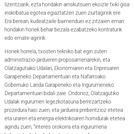
lizentziarik, ezta hondakin arriskutsuen ekoizle txiki gisa
inskribatua egotea egiaztatzen zuen ziurtagiririk ere.
Era berean, kudeatzaile baimenduei ez zitzaien eman
hondakin horiek behar bezala ezabatzeko kontraturik
edo emate-agiririk.
Horiek horrela, txosten tekniko bat egin zuten
administrazio-jardueren proposamenarekin, eta
Olatzagutiako Udalari, Ekonomiaren eta Enpresaren
Garapeneko Departamentuari eta Nafarroako
Gobernuko Landa Garapeneko eta Ingurumeneko
Departamentuari bidali zaie. Ondorioz, Olatzagutiko
Udalak ingurumen legezkotasuna berrezartzeko
prozedura hasi zuen, eta jarduera prebentzioz etetea
eta uraren eta energia elektrikoaren hornidurak etetea
agindu zuen, "interes orokorra eta ingurumena