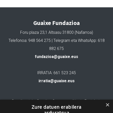
Guaixe Fundazioa
Foru plaza 23,1 Altsasu 31800 (Nafarroa)
Telefonoa: 948 564 275 | Telegram eta WhatsApp: 618
882 675
fundazioa@guaixe.eus
IRRATIA: 661 523 245
irratia@guaixe.eus
Gure lizentzia
: Creative Commons Aitortu Partekatu
×
Zure datuen erabilera
arduratsua