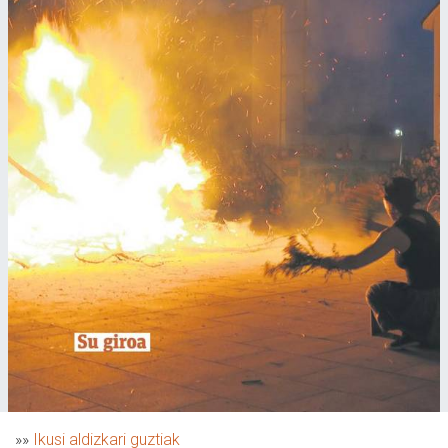
»»
Ikusi aldizkari guztiak