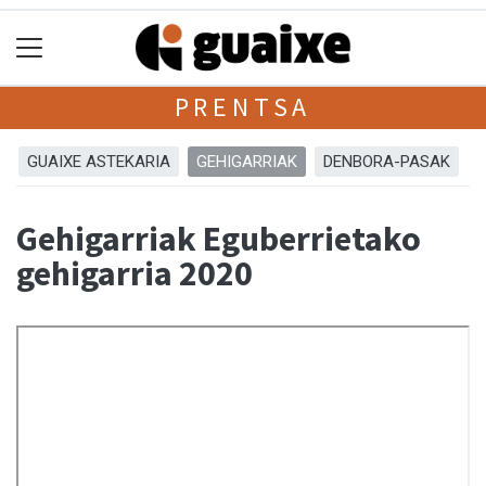
PRENTSA
GUAIXE ASTEKARIA
GEHIGARRIAK
DENBORA-PASAK
Gehigarriak Eguberrietako
gehigarria 2020