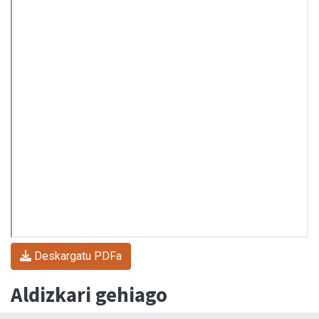
Deskargatu PDFa
Aldizkari gehiago