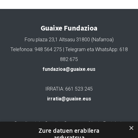
Guaixe Fundazioa
Foru plaza 23,1 Altsasu 31800 (Nafarroa)
Telefonoa: 948 564 275 | Telegram eta WhatsApp: 618
882 675
fundazioa@guaixe.eus
IRRATIA: 661 523 245
irratia@guaixe.eus
Gure lizentzia
: Creative Commons Aitortu Partekatu
×
Zure datuen erabilera
arduratsua