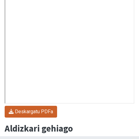
Deskargatu PDFa
Aldizkari gehiago