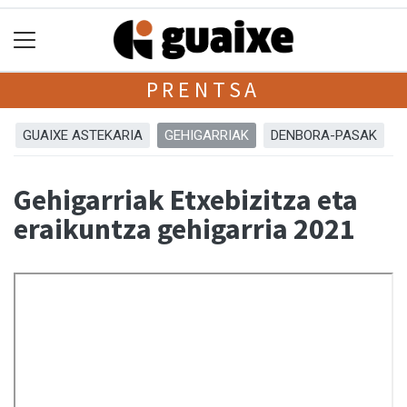
PRENTSA
GUAIXE ASTEKARIA
GEHIGARRIAK
DENBORA-PASAK
Gehigarriak Etxebizitza eta
eraikuntza gehigarria 2021