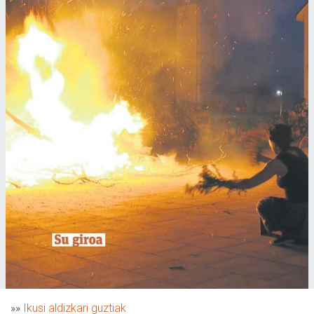
»»
Ikusi aldizkari guztiak