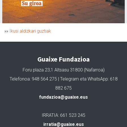
»»
Ikusi aldizkari guztiak
Guaixe Fundazioa
Foru plaza 23,1 Altsasu 31800 (Nafarroa)
Telefonoa: 948 564 275 | Telegram eta WhatsApp: 618
882 675
fundazioa@guaixe.eus
IRRATIA: 661 523 245
irratia@guaixe.eus