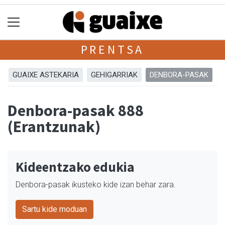
PRENTSA
GUAIXE ASTEKARIA
GEHIGARRIAK
DENBORA-PASAK
Denbora-pasak 888
(Erantzunak)
Kideentzako edukia
Denbora-pasak ikusteko kide izan behar zara.
Sartu kide moduan