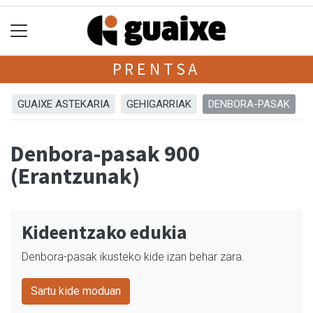
PRENTSA
GUAIXE ASTEKARIA
GEHIGARRIAK
DENBORA-PASAK
Denbora-pasak 900
(Erantzunak)
Kideentzako edukia
Denbora-pasak ikusteko kide izan behar zara.
Sartu kide moduan