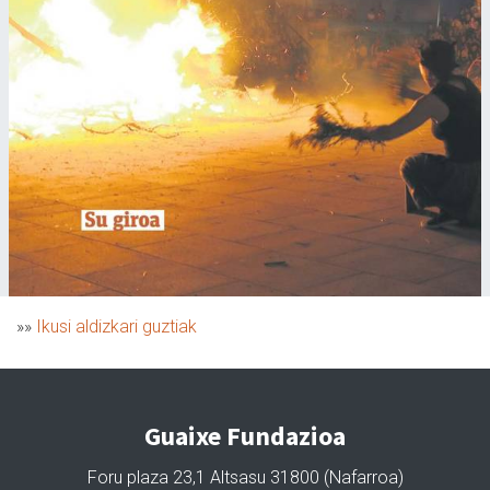
»»
Ikusi aldizkari guztiak
Guaixe Fundazioa
Foru plaza 23,1 Altsasu 31800 (Nafarroa)