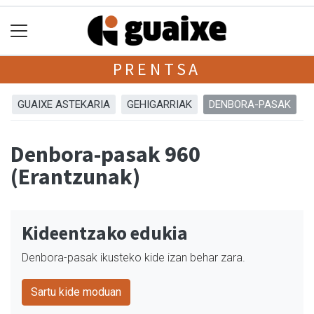
PRENTSA
GUAIXE ASTEKARIA
GEHIGARRIAK
DENBORA-PASAK
Denbora-pasak 960
(Erantzunak)
Kideentzako edukia
Denbora-pasak ikusteko kide izan behar zara.
Sartu kide moduan