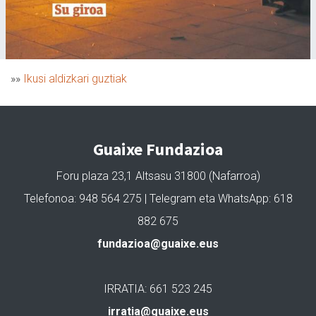
»»
Ikusi aldizkari guztiak
Guaixe Fundazioa
Foru plaza 23,1 Altsasu 31800 (Nafarroa)
Telefonoa: 948 564 275 | Telegram eta WhatsApp: 618
882 675
fundazioa@guaixe.eus
IRRATIA: 661 523 245
irratia@guaixe.eus