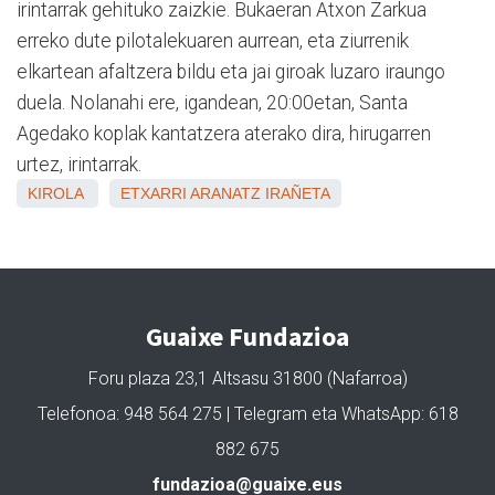
irintarrak gehituko zaizkie. Bukaeran Atxon Zarkua
erreko dute pilotalekuaren aurrean, eta ziurrenik
elkartean afaltzera bildu eta jai giroak luzaro iraungo
duela. Nolanahi ere, igandean, 20:00etan, Santa
Agedako koplak kantatzera aterako dira, hirugarren
urtez, irintarrak.
KIROLA
ETXARRI ARANATZ
IRAÑETA
Guaixe Fundazioa
Foru plaza 23,1 Altsasu 31800 (Nafarroa)
Telefonoa: 948 564 275 | Telegram eta WhatsApp: 618
882 675
fundazioa@guaixe.eus