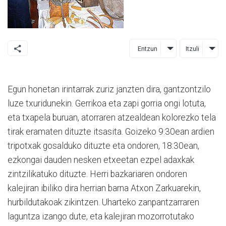
Entzun
Itzuli
Egun honetan irintarrak zuriz janzten dira, gantzontzilo
luze txuridunekin. Gerrikoa eta zapi gorria ongi lotuta,
eta txapela buruan, atorraren atzealdean kolorezko tela
tirak eramaten dituzte itsasita. Goizeko 9:30ean ardien
tripotxak gosalduko dituzte eta ondoren, 18:30ean,
ezkongai dauden nesken etxeetan ezpel adaxkak
zintzilikatuko dituzte. Herri bazkariaren ondoren
kalejiran ibiliko dira herrian barna Atxon Zarkuarekin,
hurbildutakoak zikintzen. Uharteko zanpantzarraren
laguntza izango dute, eta kalejiran mozorrotutako