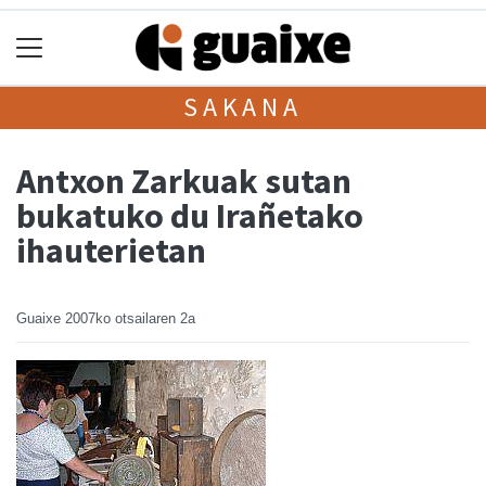
SAKANA
Antxon Zarkuak sutan
bukatuko du Irañetako
ihauterietan
Guaixe
2007ko otsailaren 2a