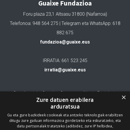
Guaixe Fundazioa
Foru plaza 23,1 Altsasu 31800 (Nafarroa)
Telefonoa: 948 564 275 | Telegram eta WhatsApp: 618
882 675
fundazioa@guaixe.eus
IRRATIA: 661 523 245
irratia@guaixe.eus
Gure lizentzia
: Creative Commons Aitortu Partekatu
×
Zure datuen erabilera
arduratsua
Codesyntaxek garatua
Gu eta gure bazkideek cookieak eta antzeko teknologiak erabiltzen
ditugu zure gailuan informazioa gordetzeko eta eskuratzeko, eta
datu pertsonalak tratatzeko (adibidez, zure IP helbidea,