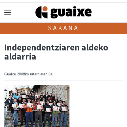
SAKANA
Independentziaren aldeko
aldarria
Guaixe
2008ko urtarrilaren 8a