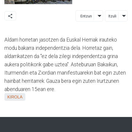
Entzun
Itzuli
Aldarri horretan jasotzen da Euskal Herriak irauteko
modu bakarra independentzia dela. Horretaz gain,
aldarrikatzen da "ez dela zilegi independentzia grina
aukera politikorik gabe uztea". Asteburuan Bakaikun,
Iturmendin eta Ziordian manifestuarekin bat egin zuten
hainbat herritarrek. Gauza bera egin zuten Irurtzunen
abenduaren 15ean ere.
KIROLA