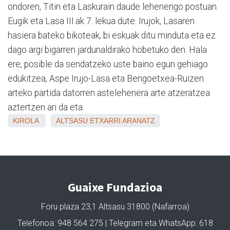
ondoren, Titin eta Laskurain daude lehenengo postuan.
Eugik eta Lasa III.ak 7. lekua dute. Irujok, Lasaren
hasiera bateko bikoteak, bi eskuak ditu minduta eta ez
dago argi bigarren jardunaldirako hobetuko den. Hala
ere, posible da sendatzeko uste baino egun gehiago
edukitzea, Aspe Irujo-Lasa eta Bengoetxea-Ruizen
arteko partida datorren astelehenera arte atzeratzea
aztertzen ari da eta.
KIROLA
ALTSASU
ETXARRI ARANATZ
Guaixe Fundazioa
Foru plaza 23,1 Altsasu 31800 (Nafarroa)
Telefonoa: 948 564 275 | Telegram eta WhatsApp: 618