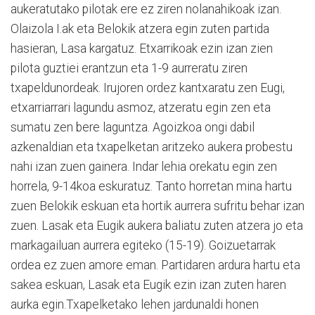
aukeratutako pilotak ere ez ziren nolanahikoak izan.
Olaizola I.ak eta Belokik atzera egin zuten partida
hasieran, Lasa kargatuz. Etxarrikoak ezin izan zien
pilota guztiei erantzun eta 1-9 aurreratu ziren
txapeldunordeak. Irujoren ordez kantxaratu zen Eugi,
etxarriarrari lagundu asmoz, atzeratu egin zen eta
sumatu zen bere laguntza. Agoizkoa ongi dabil
azkenaldian eta txapelketan aritzeko aukera probestu
nahi izan zuen gainera. Indar lehia orekatu egin zen
horrela, 9-14koa eskuratuz. Tanto horretan mina hartu
zuen Belokik eskuan eta hortik aurrera sufritu behar izan
zuen. Lasak eta Eugik aukera baliatu zuten atzera jo eta
markagailuan aurrera egiteko (15-19). Goizuetarrak
ordea ez zuen amore eman. Partidaren ardura hartu eta
sakea eskuan, Lasak eta Eugik ezin izan zuten haren
aurka egin.Txapelketako lehen jardunaldi honen