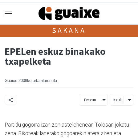
SAKANA
EPELen eskuz binakako
txapelketa
Guaixe
2008ko urtarrilaren 8a
Entzun
Itzuli
Partidu gogorra izan zen astelehenean Tolosan jokatu
zena. Bikoteak lanerako gogoarekin atera ziren eta