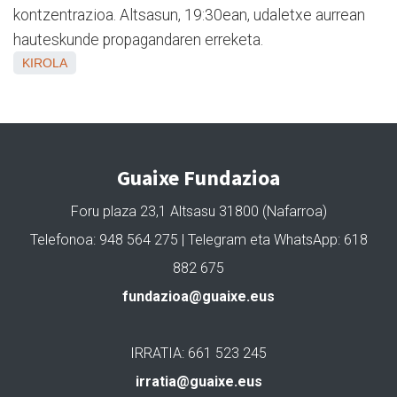
kontzentrazioa. Altsasun, 19:30ean, udaletxe aurrean
hauteskunde propagandaren erreketa.
KIROLA
Guaixe Fundazioa
Foru plaza 23,1 Altsasu 31800 (Nafarroa)
Telefonoa: 948 564 275 | Telegram eta WhatsApp: 618
882 675
fundazioa@guaixe.eus
IRRATIA: 661 523 245
irratia@guaixe.eus