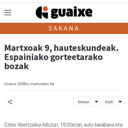
SAKANA
Martxoak 9, hauteskundeak.
Espainiako gorteetarako
bozak
Guaixe
2008ko martxoaren 6a
Entzun
Itzuli
Ezker Abertzalea Arbizun, 19:00etan, auto karabana eta