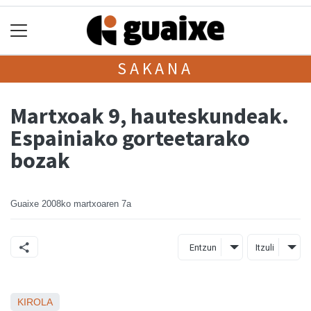
SAKANA
Martxoak 9, hauteskundeak.
Espainiako gorteetarako
bozak
Guaixe
2008ko martxoaren 7a
Entzun
Itzuli
KIROLA