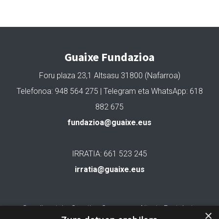
Guaixe Fundazioa
Foru plaza 23,1 Altsasu 31800 (Nafarroa)
Telefonoa: 948 564 275 | Telegram eta WhatsApp: 618
882 675
fundazioa@guaixe.eus
IRRATIA: 661 523 245
irratia@guaixe.eus
Gure lizentzia
: Creative Commons Aitortu Partekatu
×