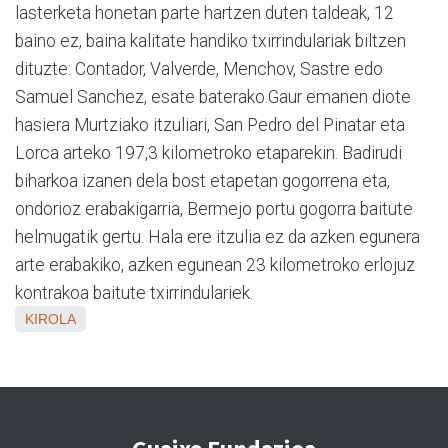
lasterketa honetan parte hartzen duten taldeak, 12
baino ez, baina kalitate handiko txirrindulariak biltzen
dituzte: Contador, Valverde, Menchov, Sastre edo
Samuel Sanchez, esate baterako.Gaur emanen diote
hasiera Murtziako itzuliari, San Pedro del Pinatar eta
Lorca arteko 197,3 kilometroko etaparekin. Badirudi
biharkoa izanen dela bost etapetan gogorrena eta,
ondorioz erabakigarria, Bermejo portu gogorra baitute
helmugatik gertu. Hala ere itzulia ez da azken egunera
arte erabakiko, azken egunean 23 kilometroko erlojuz
kontrakoa baitute txirrindulariek.
KIROLA