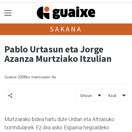
SAKANA
Pablo Urtasun eta Jorge
Azanza Murtziako Itzulian
Guaixe
2008ko martxoaren 4a
Entzun
Itzuli
Murtziarako bidea hartu dute Urdian eta Altsasuko
txirrindulariek. Ez dira asko Espainia hegoaldeko