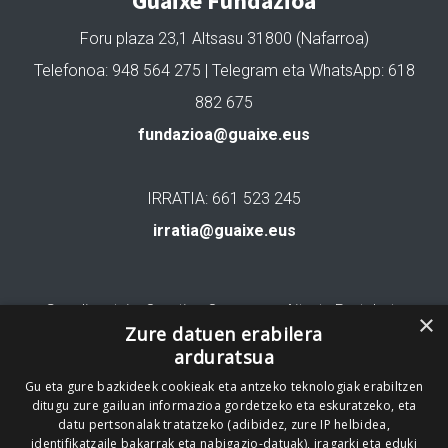
Guaixe Fundazioa
Foru plaza 23,1 Altsasu 31800 (Nafarroa)
Telefonoa: 948 564 275 | Telegram eta WhatsApp: 618
882 675
fundazioa@guaixe.eus
IRRATIA: 661 523 245
irratia@guaixe.eus
Gure lizentzia
: Creative Commons Aitortu Partekatu
×
Zure datuen erabilera
arduratsua
Codesyntaxek garatua
Gu eta gure bazkideek cookieak eta antzeko teknologiak erabiltzen
ditugu zure gailuan informazioa gordetzeko eta eskuratzeko, eta
datu pertsonalak tratatzeko (adibidez, zure IP helbidea,
identifikatzaile bakarrak eta nabigazio-datuak), iragarki eta eduki