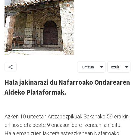
Entzun
Itzuli
Hala jakinarazi du Nafarroako Ondarearen
Aldeko Plataformak.
Azken 10 urteetan Artzapezpikuak Sakanako 59 eraikin
erlijioso eta beste 9 ondasun bere izenean jarri ditu.
Hala eman zuen jakitera asteazkenean Nafarroako