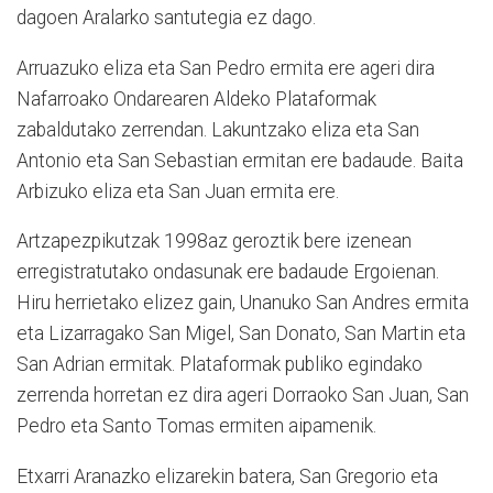
dagoen Aralarko santutegia ez dago.
Arruazuko eliza eta San Pedro ermita ere ageri dira
Nafarroako Ondarearen Aldeko Plataformak
zabaldutako zerrendan. Lakuntzako eliza eta San
Antonio eta San Sebastian ermitan ere badaude. Baita
Arbizuko eliza eta San Juan ermita ere.
Artzapezpikutzak 1998az geroztik bere izenean
erregistratutako ondasunak ere badaude Ergoienan.
Hiru herrietako elizez gain, Unanuko San Andres ermita
eta Lizarragako San Migel, San Donato, San Martin eta
San Adrian ermitak. Plataformak publiko egindako
zerrenda horretan ez dira ageri Dorraoko San Juan, San
Pedro eta Santo Tomas ermiten aipamenik.
Etxarri Aranazko elizarekin batera, San Gregorio eta