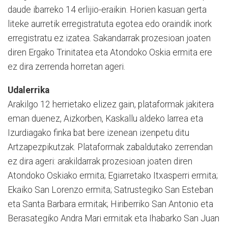
daude ibarreko 14 erlijio-eraikin. Horien kasuan gerta
liteke aurretik erregistratuta egotea edo oraindik inork
erregistratu ez izatea. Sakandarrak prozesioan joaten
diren Ergako Trinitatea eta Atondoko Oskia ermita ere
ez dira zerrenda horretan ageri.
Udalerrika
Arakilgo 12 herrietako elizez gain, plataformak jakitera
eman duenez, Aizkorben, Kaskallu aldeko larrea eta
Izurdiagako finka bat bere izenean izenpetu ditu
Artzapezpikutzak. Plataformak zabaldutako zerrendan
ez dira ageri: arakildarrak prozesioan joaten diren
Atondoko Oskiako ermita; Egiarretako Itxasperri ermita;
Ekaiko San Lorenzo ermita; Satrustegiko San Esteban
eta Santa Barbara ermitak; Hiriberriko San Antonio eta
Berasategiko Andra Mari ermitak eta Ihabarko San Juan