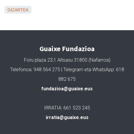
GIZARTEA
Guaixe Fundazioa
Foru plaza 23,1 Altsasu 31800 (Nafarroa)
Telefonoa: 948 564 275 | Telegram eta WhatsApp: 618
882 675
fundazioa@guaixe.eus
IRRATIA: 661 523 245
irratia@guaixe.eus