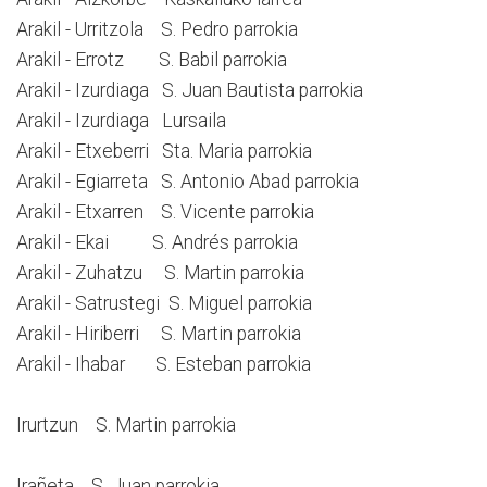
Arakil - Urritzola S. Pedro parrokia
Arakil - Errotz S. Babil parrokia
Arakil - Izurdiaga S. Juan Bautista parrokia
Arakil - Izurdiaga Lursaila
Arakil - Etxeberri Sta. Maria parrokia
Arakil - Egiarreta S. Antonio Abad parrokia
Arakil - Etxarren S. Vicente parrokia
Arakil - Ekai S. Andrés parrokia
Arakil - Zuhatzu S. Martin parrokia
Arakil - Satrustegi S. Miguel parrokia
Arakil - Hiriberri S. Martin parrokia
Arakil - Ihabar S. Esteban parrokia
Irurtzun S. Martin parrokia
Irañeta S. Juan parrokia