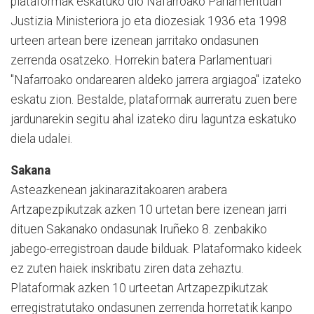
plataformak eskatuko dio Nafarroako Parlamentuari
Justizia Ministeriora jo eta diozesiak 1936 eta 1998
urteen artean bere izenean jarritako ondasunen
zerrenda osatzeko. Horrekin batera Parlamentuari
"Nafarroako ondarearen aldeko jarrera argiagoa" izateko
eskatu zion. Bestalde, plataformak aurreratu zuen bere
jardunarekin segitu ahal izateko diru laguntza eskatuko
diela udalei.
Sakana
Asteazkenean jakinarazitakoaren arabera
Artzapezpikutzak azken 10 urtetan bere izenean jarri
dituen Sakanako ondasunak Iruñeko 8. zenbakiko
jabego-erregistroan daude bilduak. Plataformako kideek
ez zuten haiek inskribatu ziren data zehaztu.
Plataformak azken 10 urteetan Artzapezpikutzak
erregistratutako ondasunen zerrenda horretatik kanpo