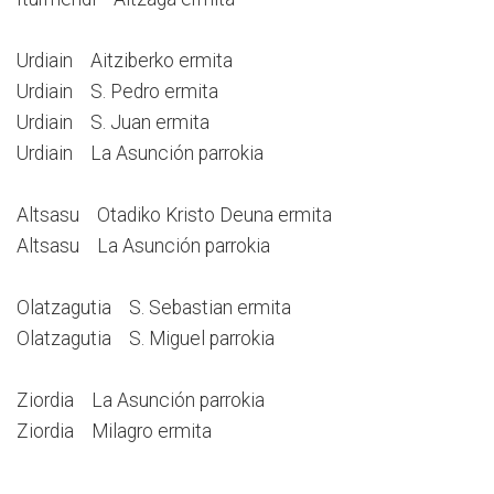
Urdiain Aitziberko ermita
Urdiain S. Pedro ermita
Urdiain S. Juan ermita
Urdiain La Asunción parrokia
Altsasu Otadiko Kristo Deuna ermita
Altsasu La Asunción parrokia
Olatzagutia S. Sebastian ermita
Olatzagutia S. Miguel parrokia
Ziordia La Asunción parrokia
Ziordia Milagro ermita