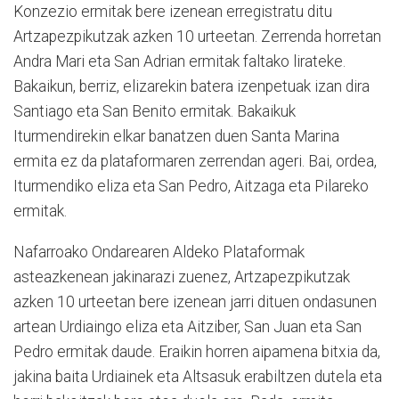
Konzezio ermitak bere izenean erregistratu ditu
Artzapezpikutzak azken 10 urteetan. Zerrenda horretan
Andra Mari eta San Adrian ermitak faltako lirateke.
Bakaikun, berriz, elizarekin batera izenpetuak izan dira
Santiago eta San Benito ermitak. Bakaikuk
Iturmendirekin elkar banatzen duen Santa Marina
ermita ez da plataformaren zerrendan ageri. Bai, ordea,
Iturmendiko eliza eta San Pedro, Aitzaga eta Pilareko
ermitak.
Nafarroako Ondarearen Aldeko Plataformak
asteazkenean jakinarazi zuenez, Artzapezpikutzak
azken 10 urteetan bere izenean jarri dituen ondasunen
artean Urdiaingo eliza eta Aitziber, San Juan eta San
Pedro ermitak daude. Eraikin horren aipamena bitxia da,
jakina baita Urdiainek eta Altsasuk erabiltzen dutela eta