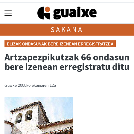
SAKANA
ELIZAK ONDASUNAK BERE IZENEAN ERREGISTRATZEA
Artzapezpikutzak 66 ondasun
bere izenean erregistratu ditu
Guaixe
2008ko ekainaren 12a