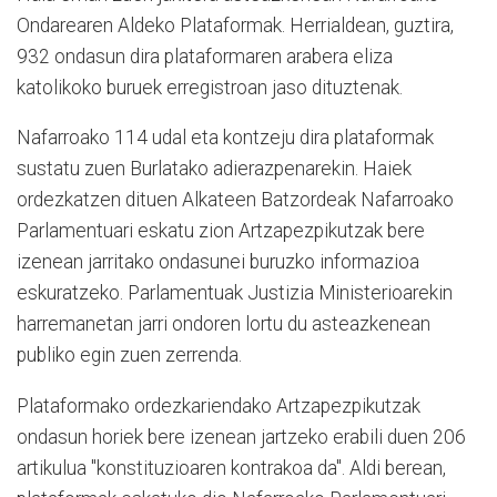
Ondarearen Aldeko Plataformak. Herrialdean, guztira,
932 ondasun dira plataformaren arabera eliza
katolikoko buruek erregistroan jaso dituztenak.
Nafarroako 114 udal eta kontzeju dira plataformak
sustatu zuen Burlatako adierazpenarekin. Haiek
ordezkatzen dituen Alkateen Batzordeak Nafarroako
Parlamentuari eskatu zion Artzapezpikutzak bere
izenean jarritako ondasunei buruzko informazioa
eskuratzeko. Parlamentuak Justizia Ministerioarekin
harremanetan jarri ondoren lortu du asteazkenean
publiko egin zuen zerrenda.
Plataformako ordezkariendako Artzapezpikutzak
ondasun horiek bere izenean jartzeko erabili duen 206
artikulua "konstituzioaren kontrakoa da". Aldi berean,