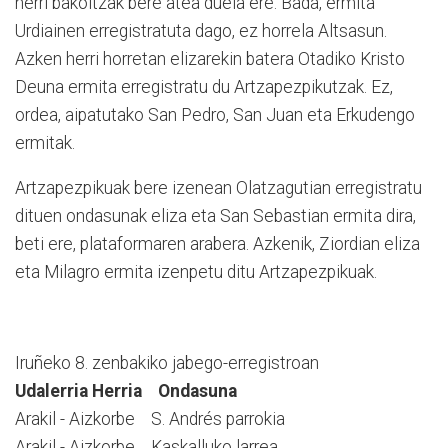
herri bakoitzak bere atea duela ere. Bada, ermita
Urdiainen erregistratuta dago, ez horrela Altsasun.
Azken herri horretan elizarekin batera Otadiko Kristo
Deuna ermita erregistratu du Artzapezpikutzak. Ez,
ordea, aipatutako San Pedro, San Juan eta Erkudengo
ermitak.
Artzapezpikuak bere izenean Olatzagutian erregistratu
dituen ondasunak eliza eta San Sebastian ermita dira,
beti ere, plataformaren arabera. Azkenik, Ziordian eliza
eta Milagro ermita izenpetu ditu Artzapezpikuak.
Iruñeko 8. zenbakiko jabego-erregistroan
Udalerria Herria Ondasuna
Arakil - Aizkorbe S. Andrés parrokia
Arakil - Aizkorbe Kaskalluko larrea