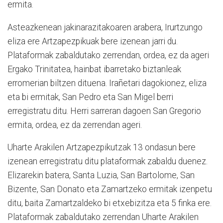
ermita.
Asteazkenean jakinarazitakoaren arabera, Irurtzungo
eliza ere Artzapezpikuak bere izenean jarri du.
Plataformak zabaldutako zerrendan, ordea, ez da ageri
Ergako Trinitatea, hainbat ibarretako biztanleak
erromerian biltzen dituena. Irañetari dagokionez, eliza
eta bi ermitak, San Pedro eta San Migel berri
erregistratu ditu. Herri sarreran dagoen San Gregorio
ermita, ordea, ez da zerrendan ageri.
Uharte Arakilen Artzapezpikutzak 13 ondasun bere
izenean erregistratu ditu plataformak zabaldu duenez.
Elizarekin batera, Santa Luzia, San Bartolome, San
Bizente, San Donato eta Zamartzeko ermitak izenpetu
ditu, baita Zamartzaldeko bi etxebizitza eta 5 finka ere.
Plataformak zabaldutako zerrendan Uharte Arakilen