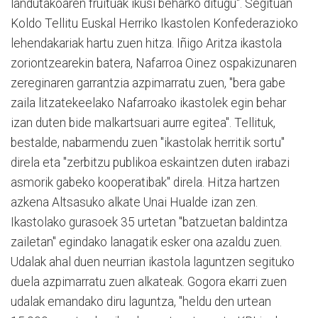
landutakoaren fruituak ikusi beharko ditugu". Segituan
Koldo Tellitu Euskal Herriko Ikastolen Konfederazioko
lehendakariak hartu zuen hitza. Iñigo Aritza ikastola
zoriontzearekin batera, Nafarroa Oinez ospakizunaren
zereginaren garrantzia azpimarratu zuen, "bera gabe
zaila litzatekeelako Nafarroako ikastolek egin behar
izan duten bide malkartsuari aurre egitea". Tellituk,
bestalde, nabarmendu zuen "ikastolak herritik sortu"
direla eta "zerbitzu publikoa eskaintzen duten irabazi
asmorik gabeko kooperatibak" direla. Hitza hartzen
azkena Altsasuko alkate Unai Hualde izan zen.
Ikastolako gurasoek 35 urtetan "batzuetan baldintza
zailetan" egindako lanagatik esker ona azaldu zuen.
Udalak ahal duen neurrian ikastola laguntzen segituko
duela azpimarratu zuen alkateak. Gogora ekarri zuen
udalak emandako diru laguntza, "heldu den urtean