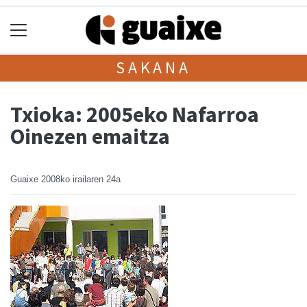
SAKANA
Txioka: 2005eko Nafarroa
Oinezen emaitza
Guaixe
2008ko irailaren 24a