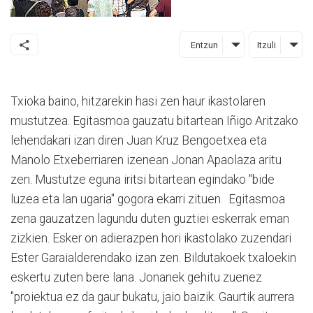
Entzun
Itzuli
Txioka baino, hitzarekin hasi zen haur ikastolaren
mustutzea. Egitasmoa gauzatu bitartean Iñigo Aritzako
lehendakari izan diren Juan Kruz Bengoetxea eta
Manolo Etxeberriaren izenean Jonan Apaolaza aritu
zen. Mustutze eguna iritsi bitartean egindako "bide
luzea eta lan ugaria" gogora ekarri zituen. Egitasmoa
zena gauzatzen lagundu duten guztiei eskerrak eman
zizkien. Esker on adierazpen hori ikastolako zuzendari
Ester Garaialderendako izan zen. Bildutakoek txaloekin
eskertu zuten bere lana. Jonanek gehitu zuenez
"proiektua ez da gaur bukatu, jaio baizik. Gaurtik aurrera