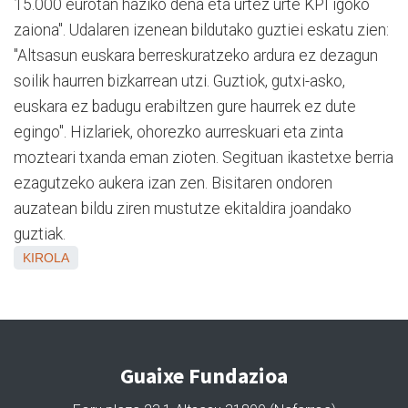
15.000 eurotan haziko dena eta urtez urte KPI igoko
zaiona". Udalaren izenean bildutako guztiei eskatu zien:
"Altsasun euskara berreskuratzeko ardura ez dezagun
soilik haurren bizkarrean utzi. Guztiok, gutxi-asko,
euskara ez badugu erabiltzen gure haurrek ez dute
egingo". Hizlariek, ohorezko aurreskuari eta zinta
mozteari txanda eman zioten. Segituan ikastetxe berria
ezagutzeko aukera izan zen. Bisitaren ondoren
auzatean bildu ziren mustutze ekitaldira joandako
guztiak.
KIROLA
Guaixe Fundazioa