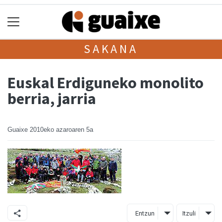
SAKANA
Euskal Erdiguneko monolito
berria, jarria
Guaixe
2010eko azaroaren 5a
Entzun
Itzuli