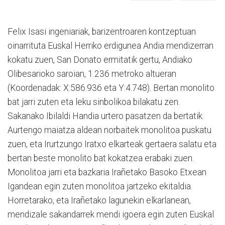
Felix Isasi ingeniariak, barizentroaren kontzeptuan
oinarrituta Euskal Herriko erdigunea Andia mendizerran
kokatu zuen, San Donato ermitatik gertu, Andiako
Olibesarioko saroian, 1.236 metroko altueran
(Koordenadak: X:586.936 eta Y:4.748). Bertan monolito
bat jarri zuten eta leku sinbolikoa bilakatu zen.
Sakanako Ibilaldi Handia urtero pasatzen da bertatik.
Aurtengo maiatza aldean norbaitek monolitoa puskatu
zuen, eta Irurtzungo Iratxo elkarteak gertaera salatu eta
bertan beste monolito bat kokatzea erabaki zuen.
Monolitoa jarri eta bazkaria Irañetako Basoko Etxean
Igandean egin zuten monolitoa jartzeko ekitaldia.
Horretarako, eta Irañetako lagunekin elkarlanean,
mendizale sakandarrek mendi igoera egin zuten Euskal