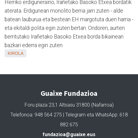
Herriko erdiguneraino, Irañetako Basoko Etxea bordatik
aterata. Erdigunean monolito berria jarri zuten - alde
batean lauburua eta bestean EH margotuta duen harria -
eta ekitaldi polita egin zuten bertan. Ondoren, aurten
berritutako Irañetako Basoko Etxea borda bikainean
bazkari ederra egin zuten.
KIROLA
Guaixe Fundazioa
Foru plaza 23,1 Altsasu 31800 (Nafarroa)
Telefonoa: 948 564 275 | Telegram eta WhatsApp: 618
882 675
fundazioa@guaixe.eus