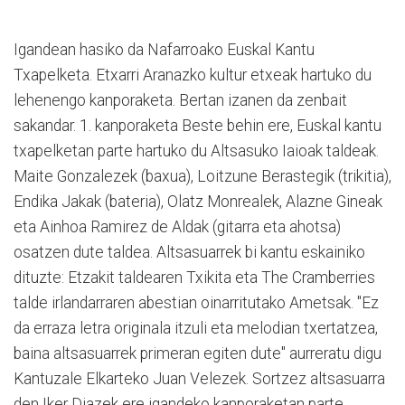
Igandean hasiko da Nafarroako Euskal Kantu
Txapelketa. Etxarri Aranazko kultur etxeak hartuko du
lehenengo kanporaketa. Bertan izanen da zenbait
sakandar. 1. kanporaketa Beste behin ere, Euskal kantu
txapelketan parte hartuko du Altsasuko Iaioak taldeak.
Maite Gonzalezek (baxua), Loitzune Berastegik (trikitia),
Endika Jakak (bateria), Olatz Monrealek, Alazne Gineak
eta Ainhoa Ramirez de Aldak (gitarra eta ahotsa)
osatzen dute taldea. Altsasuarrek bi kantu eskainiko
dituzte: Etzakit taldearen Txikita eta The Cramberries
talde irlandarraren abestian oinarritutako Ametsak. "Ez
da erraza letra originala itzuli eta melodian txertatzea,
baina altsasuarrek primeran egiten dute" aurreratu digu
Kantuzale Elkarteko Juan Velezek. Sortzez altsasuarra
den Iker Diazek ere igandeko kanporaketan parte