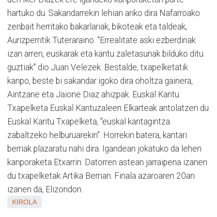
hartuko du. Sakandarrekin lehian ariko dira Nafarroako
zenbait herritako bakarlariak, bikoteak eta taldeak,
Aurizperritik Tuteraraino. "Errealitate aski ezberdinak
izan arren, euskarak eta kantu zaletasunak bilduko ditu
guztiak" dio Juan Velezek. Bestalde, txapelketatik
kanpo, beste bi sakandar igoko dira oholtza gainera,
Aintzane eta Jaione Diaz ahizpak. Euskal Kantu
Txapelketa Euskal Kantuzaleen Elkarteak antolatzen du
Euskal Kantu Txapelketa, "euskal kantagintza
zabaltzeko helburuarekin". Horrekin batera, kantari
berriak plazaratu nahi dira. Igandean jokatuko da lehen
kanporaketa Etxarrin. Datorren astean jarraipena izanen
du txapelketak Artika Berrian. Finala azaroaren 20an
izanen da, Elizondon.
KIROLA