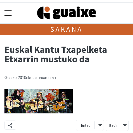
SAKANA
Euskal Kantu Txapelketa
Etxarrin mustuko da
Guaixe
2010eko azaroaren 5a
Entzun
Itzuli