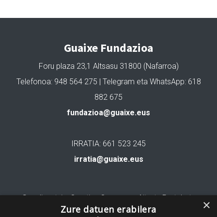
Guaixe Fundazioa
Foru plaza 23,1 Altsasu 31800 (Nafarroa)
Telefonoa: 948 564 275 | Telegram eta WhatsApp: 618
882 675
fundazioa@guaixe.eus
IRRATIA: 661 523 245
irratia@guaixe.eus
Gure lizentzia
: Creative Commons Aitortu Partekatu
×
Zure datuen erabilera