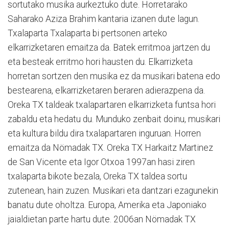
sortutako musika aurkeztuko dute. Horretarako
Saharako Aziza Brahim kantaria izanen dute lagun.
Txalaparta Txalaparta bi pertsonen arteko
elkarrizketaren emaitza da. Batek erritmoa jartzen du
eta besteak erritmo hori hausten du. Elkarrizketa
horretan sortzen den musika ez da musikari batena edo
bestearena, elkarrizketaren beraren adierazpena da.
Oreka TX taldeak txalapartaren elkarrizketa funtsa hori
zabaldu eta hedatu du. Munduko zenbait doinu, musikari
eta kultura bildu dira txalapartaren inguruan. Horren
emaitza da Nömadak TX. Oreka TX Harkaitz Martinez
de San Vicente eta Igor Otxoa 1997an hasi ziren
txalaparta bikote bezala, Oreka TX taldea sortu
zutenean, hain zuzen. Musikari eta dantzari ezagunekin
banatu dute oholtza. Europa, Amerika eta Japoniako
jaialdietan parte hartu dute. 2006an Nömadak TX