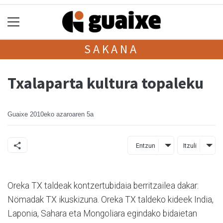
SAKANA
Txalaparta kultura topaleku
Guaixe
2010eko azaroaren 5a
Entzun
Itzuli
Oreka TX taldeak kontzertubidaia berritzailea dakar:
Nömadak TX ikuskizuna. Oreka TX taldeko kideek India,
Laponia, Sahara eta Mongoliara egindako bidaietan