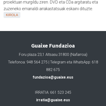
proiektuan murgildu ziren. DVD eta CDa argitaratu eta
zuzeneko emanaldi arrakastatsuak eskaini dituzte.
KIROLA
Guaixe Fundazioa
Foru plaza 23,1 Altsasu 31800 (Nafarroa)
Telefonoa: 948 564 275 | Telegram eta WhatsApp: 618
882 675
fundazioa@guaixe.eus
IRRATIA: 661 523 245
irratia@guaixe.eus