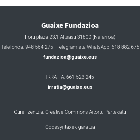
Guaixe Fundazioa
Foru plaza 23,1 Altsasu 31800 (Nafarroa)
Telefonoa: 948 564 275 | Telegram eta WhatsApp: 618 882 675
fundazioa@guaixe.eus
IRRATIA: 661 523 245
irratia@guaixe.eus
Gure lizentzia
: Creative Commons Aitortu Partekatu
Codesyntaxek garatua