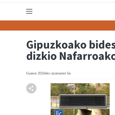
Gipuzkoako bides
dizkio Nafarroa
Guaixe
2010eko azaroaren 5a