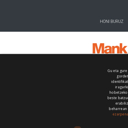
HONI BURUZ
Gu eta gure
gordet
identifika
iragark
hobetzeko
beste batzu
erabili
beharrean 
ezarpen
AIARALDEA
AIKOR
AIURRI
ALEA
BEGITU
ERRAN
EUSKALERRIA IRRA