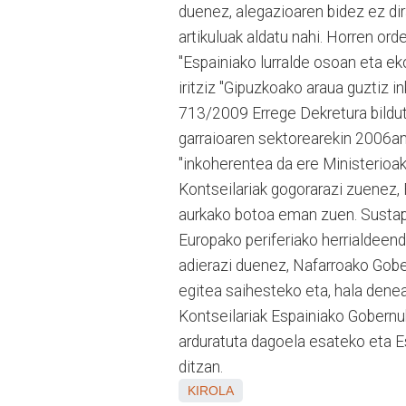
duenez, alegazioaren bidez ez di
artikuluak aldatu nahi. Horren or
"Espainiako lurralde osoan eta ek
iritziz "Gipuzkoako araua guztiz 
713/2009 Errege Dekretura bilduta
garraioaren sektorearekin 2006an 
"inkoherentea da ere Ministerioak
Kontseilariak gogorarazi zuenez,
aurkako botoa eman zuen. Sustap
Europako periferiako herrialdeend
adierazi duenez, Nafarroako Gobe
egitea saihesteko eta, hala denean
Kontseilariak Espainiako Gobernuk
arduratuta dagoela esateko eta E
ditzan.
KIROLA