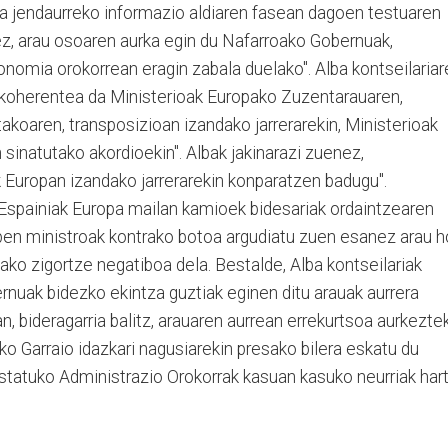
ra jendaurreko informazio aldiaren fasean dagoen testuaren
dez, arau osoaren aurka egin du Nafarroako Gobernuak,
onomia orokorrean eragin zabala duelako". Alba kontseilariar
inkoherentea da Ministerioak Europako Zuzentarauaren,
koaren, transposizioan izandako jarrerarekin, Ministerioak
sinatutako akordioekin". Albak jakinarazi zuenez,
 Europan izandako jarrerarekin konparatzen badugu".
 Espainiak Europa mailan kamioek bidesariak ordaintzearen
en ministroak kontrako botoa argudiatu zuen esanez arau h
ako zigortze negatiboa dela. Bestalde, Alba kontseilariak
rnuak bidezko ekintza guztiak eginen ditu arauak aurrera
, bideragarria balitz, arauaren aurrean errekurtsoa aurkezte
o Garraio idazkari nagusiarekin presako bilera eskatu du
statuko Administrazio Orokorrak kasuan kasuko neurriak har