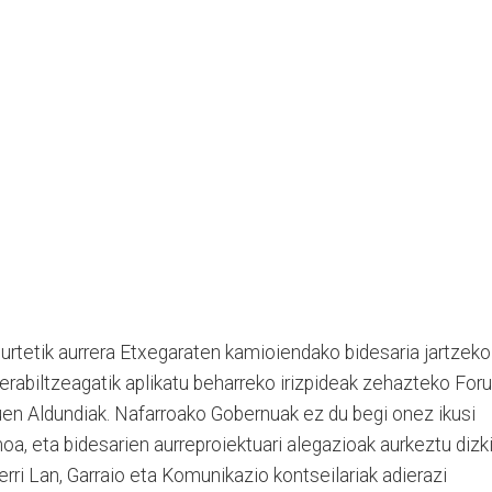
urtetik aurrera Etxegaraten kamioiendako bidesaria jartzeko
erabiltzeagatik aplikatu beharreko irizpideak zehazteko Foru
uen Aldundiak. Nafarroako Gobernuak ez du begi onez ikusi
, eta bidesarien aurreproiektuari alegazioak aurkeztu dizki
ri Lan, Garraio eta Komunikazio kontseilariak adierazi