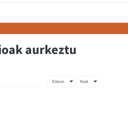
ioak aurkeztu
Entzun
Itzuli