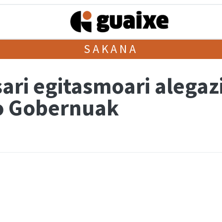
SAKANA
ari egitasmoari alegaz
ko Gobernuak