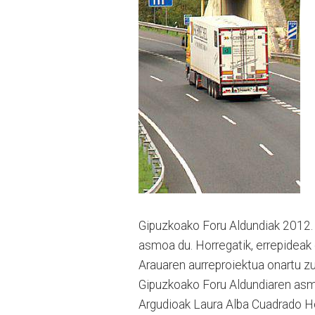
Gipuzkoako Foru Aldundiak 2012. 
asmoa du. Horregatik, errepideak 
Arauaren aurreproiektua onartu z
Gipuzkoako Foru Aldundiaren asmoa
Argudioak Laura Alba Cuadrado Her