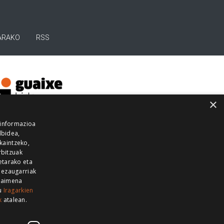
ARAKO
RSS
×
 informazioa
lbidea,
skaintzeko,
rbitzuak
etarako eta
 ezaugarriak
 baimena
zu
Iragarkien
k
atalean.
EITIA GUKA
AZKOITIA GUKA
BARRENA
GUKA
GUKA TELEBISTA
HIRUKA