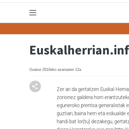
Euskalherrian.in
Guaixe
2010eko azaroaren 12a
Zer ari da gertatzen Euskal Herri
zorionez galdera horri erantzute
eguneroko prentsa generalistak e
guztiari, baina herri eta eskual
handi bat lor(tu) dezakegu, gerta