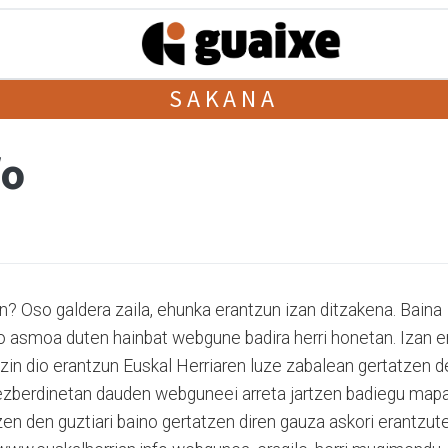
SAKANA
fo
an? Oso galdera zaila, ehunka erantzun izan ditzakena. Baina
ko asmoa duten hainbat webgune badira herri honetan. Izan e
zin dio erantzun Euskal Herriaren luze zabalean gertatzen d
de ezberdinetan dauden webguneei arreta jartzen badiegu map
tzen den guztiari baino gertatzen diren gauza askori erantzut