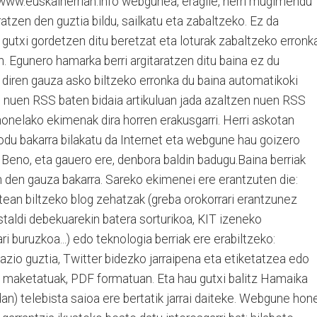
/www.euskalherrian.info webgunea, eragile, herri mugimendu
atzen den guztia bildu, sailkatu eta zabaltzeko. Ez da
gutxi gordetzen ditu beretzat eta loturak zabaltzeko erronk
an. Egunero hamarka berri argitaratzen ditu baina ez du
n diren gauza asko biltzeko erronka du baina automatikoki
tu nuen RSS baten bidaia artikuluan jada azaltzen nuen RSS
 honelako ekimenak dira horren erakusgarri. Herri askotan
odu bakarra bilakatu da Internet eta webgune hau goizero
. Beno, eta gauero ere, denbora baldin badugu.Baina berriak
n den gauza bakarra. Sareko ekimenei ere erantzuten die:
atean biltzeko blog zehatzak (greba orokorrari erantzunez
staldi debekuarekin batera sorturikoa, KIT izeneko
 buruzkoa...) edo teknologia berriak ere erabiltzeko:
zio guztia, Twitter bidezko jarraipena eta etiketatzea edo
 maketatuak, PDF formatuan. Eta hau gutxi balitz Hamaika
an) telebista saioa ere bertatik jarrai daiteke. Webgune hon