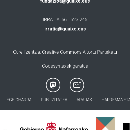
fundazioa@guaixe.eus
IRRATIA: 661 523 245
irratia@guaixe.eus
Gure lizentzia
: Creative Commons Aitortu Partekatu
Codesyntaxek garatua
LEGE OHARRA
PUBLIZITATEA
ARAUAK
HARREMANET
>