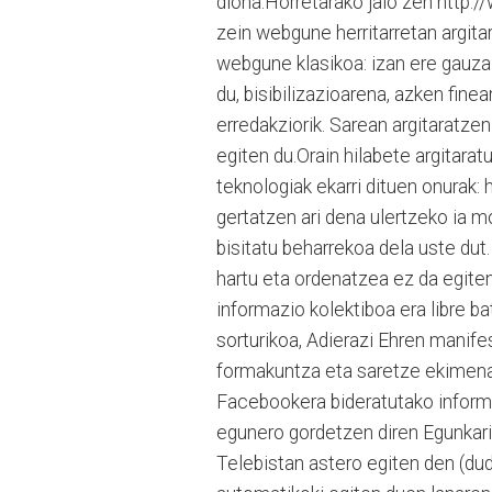
diona.Horretarako jaio zen http:/
zein webgune herritarretan argitar
webgune klasikoa: izan ere gauza 
du, bisibilizazioarena, azken fine
erredakziorik. Sarean argitaratze
egiten du.Orain hilabete argitara
teknologiak ekarri dituen onurak:
gertatzen ari dena ulertzeko ia m
bisitatu beharrekoa dela uste dut
hartu eta ordenatzea ez da egite
informazio kolektiboa era libre b
sorturikoa, Adierazi Ehren manife
formakuntza eta saretze ekimenari
Facebookera bideratutako informa
egunero gordetzen diren Egunkari
Telebistan astero egiten den (dud