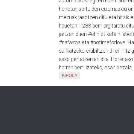
automatikoki egiten duen lanaren 
honetan sortu den eu.umap.eu orri
mezuak jasotzen ditu eta hitzik e
hauetan 1.283 berri argitaratu di
jartzen duen #ehn etiketa hilabete
#nafarroa eta #notimeforlove. Hau
sailkatzeko erabiltzen diren hitz 
asko gertatzen ari dira. Horietako
horren berri izateko, esan bezala
KIROLA