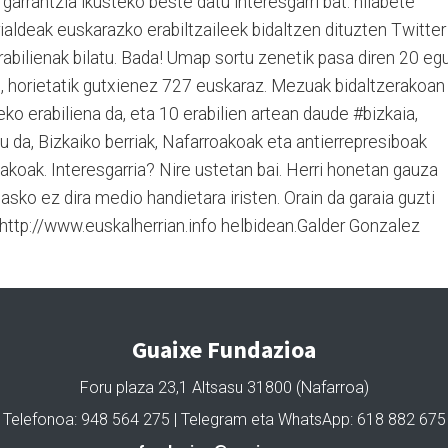
garrantzia ikusteko beste datu interesgarri bat: hilabete
aldeak euskarazko erabiltzaileek bidaltzen dituzten Twitter
rabilienak bilatu. Bada! Umap sortu zenetik pasa diren 20 eg
tu, horietatik gutxienez 727 euskaraz. Mezuak bidaltzerakoan
ko erabiliena da, eta 10 erabilien artean daude #bizkaia,
 da, Bizkaiko berriak, Nafarroakoak eta antierrepresiboak
gakoak. Interesgarria? Nire ustetan bai. Herri honetan gauza
 asko ez dira medio handietara iristen. Orain da garaia guzti
, http://www.euskalherrian.info helbidean.Galder Gonzalez
Guaixe Fundazioa
Foru plaza 23,1 Altsasu 31800 (Nafarroa)
Telefonoa: 948 564 275 | Telegram eta WhatsApp: 618 882 675