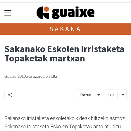
SAKANA
Sakanako Eskolen Irristaketa
Topaketak martxan
Guaixe
2010eko azaroaren 19a
Entzun
Itzuli
Sakanako irristaketa eskoletako kideak biltzeko asmoz,
Sakanako Irristaketa Eskolen Topaketak antolatu ditu