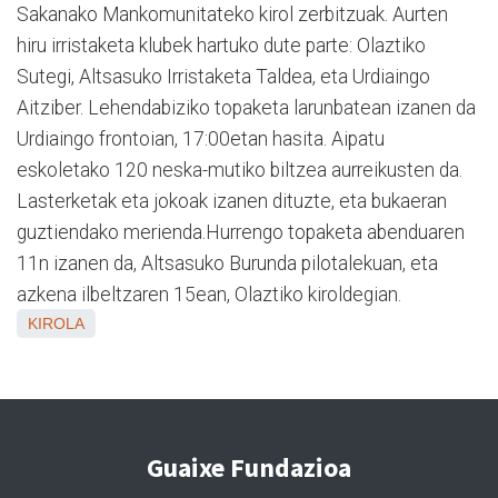
Sakanako Mankomunitateko kirol zerbitzuak. Aurten
hiru irristaketa klubek hartuko dute parte: Olaztiko
Sutegi, Altsasuko Irristaketa Taldea, eta Urdiaingo
Aitziber. Lehendabiziko topaketa larunbatean izanen da
Urdiaingo frontoian, 17:00etan hasita. Aipatu
eskoletako 120 neska-mutiko biltzea aurreikusten da.
Lasterketak eta jokoak izanen dituzte, eta bukaeran
guztiendako merienda.Hurrengo topaketa abenduaren
11n izanen da, Altsasuko Burunda pilotalekuan, eta
azkena ilbeltzaren 15ean, Olaztiko kiroldegian.
KIROLA
Guaixe Fundazioa