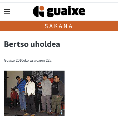
SAKANA
Bertso uholdea
Guaixe
2010eko azaroaren 22a