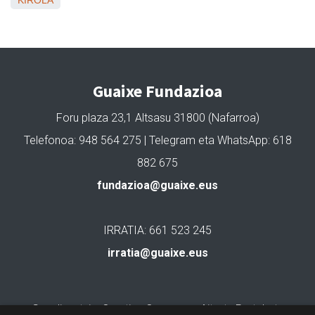
KIROLA
Guaixe Fundazioa
Foru plaza 23,1 Altsasu 31800 (Nafarroa)
Telefonoa: 948 564 275 | Telegram eta WhatsApp: 618
882 675
fundazioa@guaixe.eus
IRRATIA: 661 523 245
irratia@guaixe.eus
Gure lizentzia
: Creative Commons Aitortu Partekatu