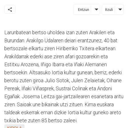
Entzun
Itzuli
Larunbatean bertso uholdea izan zuten Arakilen eta
Burundan. Arakilgo Udalaren deiari erantzunez, 40 bat
bertsozale elkartu ziren Hiriberriko Txitera elkartean.
Arakildarrak ederki ase ziren afari gozoarekin eta
Estitxu Arozena, Iñigo Ibarra eta Iñaki Alemanen
bertsoekin. Altsasuko Iortia kultur gunean, berriz, ederki
berotu zuten giroa Julio Sotok, Julen Zelaietak, Oihane
Pereak, Iñaki Viñasprek, Sustrai Colinak eta Andoni
Egañak. Josema Leitza gai-jartzailearen esanetara aritu
ziren. Saioak une bikainak utzi zituen. Kima euskara
taldeak eskerrak eman dizkie Iortia kultur guneko areto
txikia bete zuten 85 bertso zaleei.