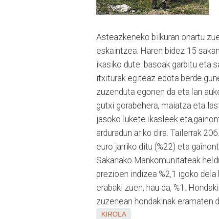
Asteazkeneko bilkuran onartu zu
eskaintzea. Haren bidez 15 sakand
ikasiko dute: basoak garbitu eta 
itxiturak egiteaz edota berde gun
zuzenduta egonen da eta lan auker
gutxi gorabehera, maiatza eta las
jasoko lukete ikasleek eta,gainon
arduradun ariko dira. Tailerrak 
euro jarriko ditu (%22) eta gaino
Sakanako Mankomunitateak heldu 
prezioen indizea %2,1 igoko dela
erabaki zuen, hau da, %1. Hondakin
zuzenean hondakinak eramaten di
KIROLA