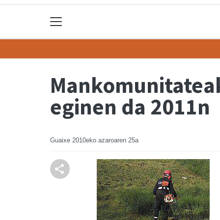
Mankomunitateak 
eginen da 2011n
Guaixe
2010eko azaroaren 25a