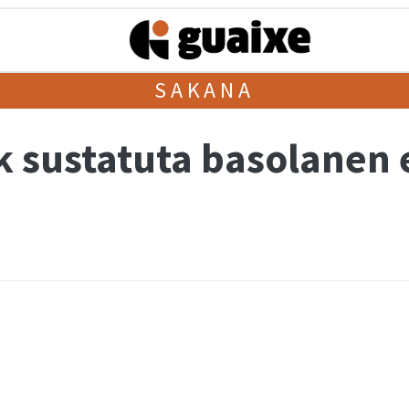
SAKANA
sustatuta basolanen e