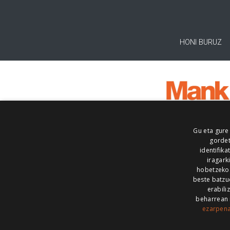
HONI BURUZ
Gu eta gure
gordet
identifika
iragark
hobetzeko
beste batzu
erabili
beharrean 
ezarpen
AIARALDEA
AIKOR
AIURRI
ALEA
BEGITU
ERRAN
EUSKALERRIA IRRA