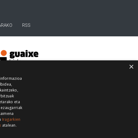
ARAKO
RSS
×
 informazioa
lbidea,
skaintzeko,
rbitzuak
etarako eta
 ezaugarriak
 baimena
zu
Iragarkien
k
atalean.
EITIA GUKA
AZKOITIA GUKA
BARRENA
GUKA
GUKA TELEBISTA
HIRUKA