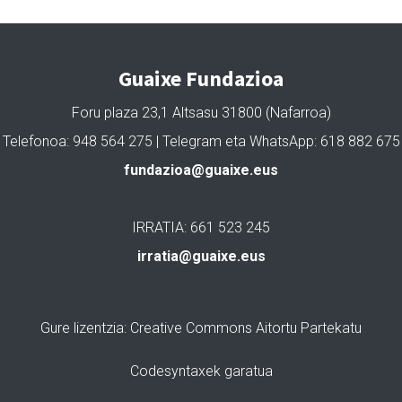
Guaixe Fundazioa
Foru plaza 23,1 Altsasu 31800 (Nafarroa)
Telefonoa: 948 564 275 | Telegram eta WhatsApp: 618 882 675
fundazioa@guaixe.eus
IRRATIA: 661 523 245
irratia@guaixe.eus
Gure lizentzia
: Creative Commons Aitortu Partekatu
Codesyntaxek garatua