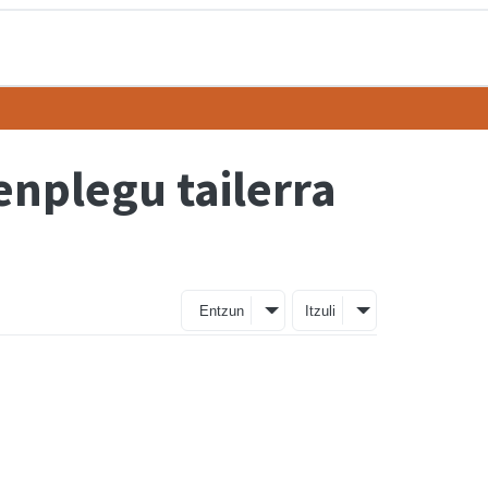
nplegu tailerra
Entzun
Itzuli