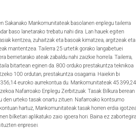
en Sakanako Mankomunitateak basolanen enplegu tailerra
ar baso lanetarako trebatu nahi dira. Lan hauek egiten
sasiak kentzea, zuhaitzak eta basoak kimatzea, argitzeak eta
eak mantentzea. Tailerra 25 urtetik gorako langabetuei
a berrietarako ateak zabaldu nahi zaizkie horrela. Tailerra,
taila bitartean eginen da. 800 orduko prestakuntza teknikoa
tzeko 100 ordutan, prestakuntza osagarria. Haiekin bi
206.356,14 euroko aurrekontua du. Mankomunitateak 45.399,24
ntzekoa Nafarroako Enplegu Zerbitzuak. Tasak Bilkura berean
den urteko tasak onartu zituen. Nafarroako kontsumo
 kontuan hartuz, Mankomunitateak tasak horren erdia igotze
en bilketari aplikatuko zaio igoera hori. Baina ez zabortegir
tuzten enpresei.